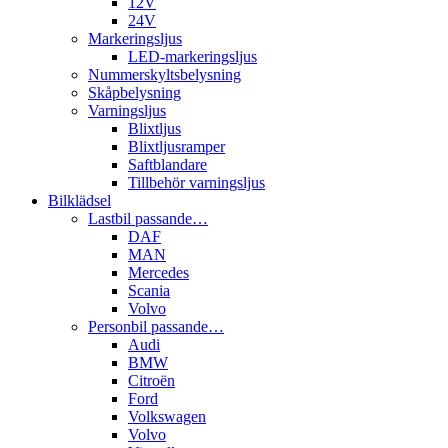
12V
24V
Markeringsljus
LED-markeringsljus
Nummerskyltsbelysning
Skåpbelysning
Varningsljus
Blixtljus
Blixtljusramper
Saftblandare
Tillbehör varningsljus
Bilklädsel
Lastbil passande…
DAF
MAN
Mercedes
Scania
Volvo
Personbil passande…
Audi
BMW
Citroën
Ford
Volkswagen
Volvo