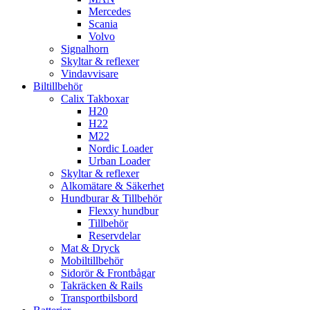
Mercedes
Scania
Volvo
Signalhorn
Skyltar & reflexer
Vindavvisare
Biltillbehör
Calix Takboxar
H20
H22
M22
Nordic Loader
Urban Loader
Skyltar & reflexer
Alkomätare & Säkerhet
Hundburar & Tillbehör
Flexxy hundbur
Tillbehör
Reservdelar
Mat & Dryck
Mobiltillbehör
Sidorör & Frontbågar
Takräcken & Rails
Transportbilsbord