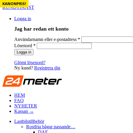
KANONPRIS!
KANONPRIS!
KUNDTJÄNST
Logga in
Jag har redan ett konto
Användarnamn eller e-postadress
*
Lösenord
*
Glömt lösenord?
Ny kund?
Registrera dig
HEM
FAQ
NYHETER
Kassan →
Lastbilstillbehör
Rostfria bågar passande…
DAF