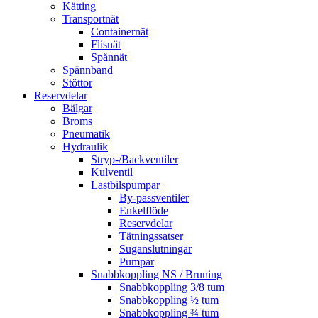
Kätting
Transportnät
Containernät
Flisnät
Spånnät
Spännband
Stöttor
Reservdelar
Bälgar
Broms
Pneumatik
Hydraulik
Stryp-/Backventiler
Kulventil
Lastbilspumpar
By-passventiler
Enkelflöde
Reservdelar
Tätningssatser
Suganslutningar
Pumpar
Snabbkoppling NS / Bruning
Snabbkoppling 3/8 tum
Snabbkoppling ½ tum
Snabbkoppling ¾ tum