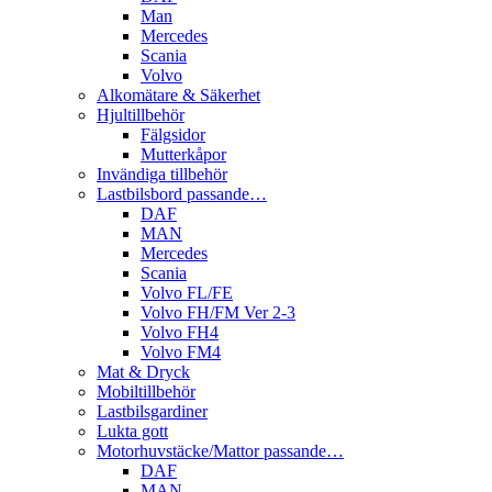
Man
Mercedes
Scania
Volvo
Alkomätare & Säkerhet
Hjultillbehör
Fälgsidor
Mutterkåpor
Invändiga tillbehör
Lastbilsbord passande…
DAF
MAN
Mercedes
Scania
Volvo FL/FE
Volvo FH/FM Ver 2-3
Volvo FH4
Volvo FM4
Mat & Dryck
Mobiltillbehör
Lastbilsgardiner
Lukta gott
Motorhuvstäcke/Mattor passande…
DAF
MAN