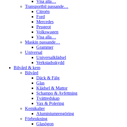
Visa alla…
Transportbil passande…
Citroën
Ford
Mercedes
Peugeot
Volkswagen
Visa alla…
Maskin passande…
Grammer
Universal
Universalklädsel
Verkstadsskydd
Bilvård & kem
Bilvård
Däck & Fälg
Glas
Klädsel & Mattor
Schampo & Avfettning
Tvättredskap
Vax & Polering
Kemikalier
Aluminiumrengöring
Förbrukning
Glasögon