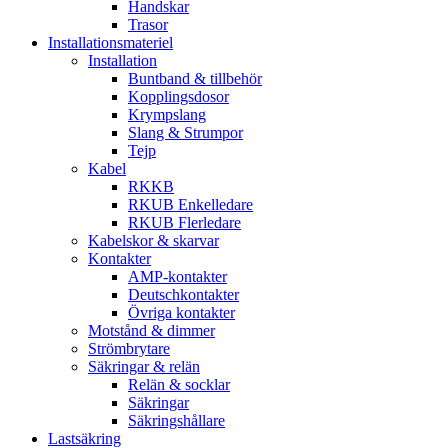
Handskar
Trasor
Installationsmateriel
Installation
Buntband & tillbehör
Kopplingsdosor
Krympslang
Slang & Strumpor
Tejp
Kabel
RKKB
RKUB Enkelledare
RKUB Flerledare
Kabelskor & skarvar
Kontakter
AMP-kontakter
Deutschkontakter
Övriga kontakter
Motstånd & dimmer
Strömbrytare
Säkringar & relän
Relän & socklar
Säkringar
Säkringshållare
Lastsäkring