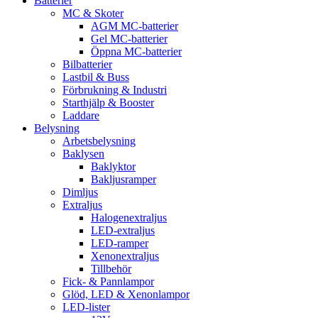
Batterier
MC & Skoter
AGM MC-batterier
Gel MC-batterier
Öppna MC-batterier
Bilbatterier
Lastbil & Buss
Förbrukning & Industri
Starthjälp & Booster
Laddare
Belysning
Arbetsbelysning
Baklysen
Baklyktor
Bakljusramper
Dimljus
Extraljus
Halogenextraljus
LED-extraljus
LED-ramper
Xenonextraljus
Tillbehör
Fick- & Pannlampor
Glöd, LED & Xenonlampor
LED-lister