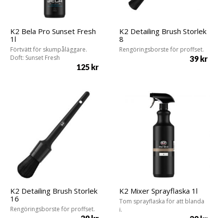
K2 Bela Pro Sunset Fresh
K2 Detailing Brush Storlek
1l
8
Förtvätt för skumpåläggare.
Rengöringsborste för proffset.
Doft: Sunset Fresh
39
kr
125
kr
K2 Detailing Brush Storlek
K2 Mixer Sprayflaska 1l
16
Tom sprayflaska för att blanda
Rengöringsborste för proffset.
i.