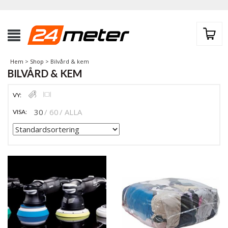
Hem
>
Shop
> Bilvård & kem
BILVÅRD & KEM
VY:
30
60
ALLA
VISA: