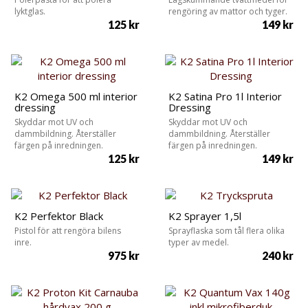
lyktglas.
rengöring av mattor och tyger.
125
kr
149
kr
K2 Omega 500 ml interior
K2 Satina Pro 1l Interior
dressing
Dressing
Skyddar mot UV och
Skyddar mot UV och
dammbildning. Återställer
dammbildning. Återställer
färgen på inredningen.
färgen på inredningen.
125
kr
149
kr
K2 Perfektor Black
K2 Sprayer 1,5l
Pistol för att rengöra bilens
Sprayflaska som tål flera olika
inre.
typer av medel.
975
kr
240
kr