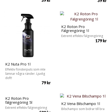
39
kr
39
kr
K2 Roton Pro
Fälgrengöring 1l
Extremt effektiv fälgrengöring
179
kr
K2 Nuta Pro 1l
Effektiv fönsterputs som inte
lämnar några ränder. Ljuvlig
doft!
79
kr
K2 Roton Pro
fälgrengöring 5l
K2 Vena Bilschampo 1l
Extremt effektiv fälgrengöring
Bilschampo som bidrar till bra