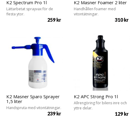
K2 Spectrum Pro 1l
K2 Masner Foamer 2 liter
Lättarbetat sprayvax för de
Handhållen foamer med
flesta ytor.
vitontätningar.
259
kr
310
kr
K2 Masner Sparo Sprayer
K2 APC Strong Pro 1l
1,5 liter
Allrengöring för bilens inre och
Handspruta med vitontätningar.
yttre delar.
239
kr
129
kr