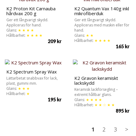
K2 Proton Kit Carnauba
K2 Quantum Vax 140g inkl
hårdvax 200 g
mikrofiberduk
Ger ett långvarigt skydd.
Ger ett långvarigt skydd.
Appliceras för hand.
Appliceras med maskin eller för
Glans:
★ ★ ★ ★
hand.
Hållbarhet:
★ ★ ★ ★
Glans:
★ ★
Hållbarhet:
★ ★ ★ ★
209
kr
165
kr
K2 Spectrum Spray Wax
K2 Gravon keramiskt
Lättarbetat snabbvax för lack,
lackskydd
plast, gummi mm.
Glans:
★ ★ ★
Keramisk lackförsegling –
Hållbarhet:
★
extremt hållbar glans.
195
kr
Glans:
★ ★ ★ ★
Hållbarhet:
★ ★ ☆ ★ ★
895
kr
1
2
3
>