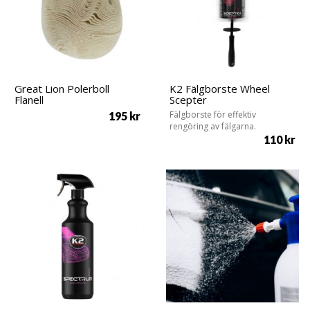
Great Lion Polerboll
K2 Fälgborste Wheel
Flanell
Scepter
Fälgborste för effektiv
195
kr
rengöring av fälgarna.
110
kr