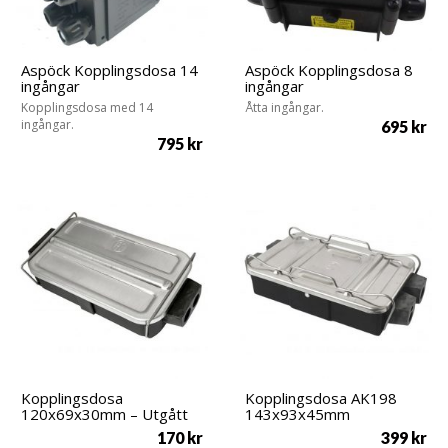
Aspöck Kopplingsdosa 14
Aspöck Kopplingsdosa 8
ingångar
ingångar
Kopplingsdosa med 14
Åtta ingångar.
ingångar.
695
kr
795
kr
Kopplingsdosa
Kopplingsdosa AK198
120x69x30mm – Utgått
143x93x45mm
170
kr
399
kr