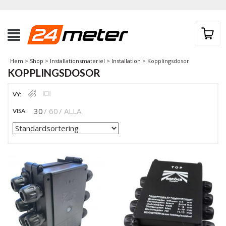
Hem
>
Shop
>
Installationsmateriel
>
Installation
> Kopplingsdosor
KOPPLINGSDOSOR
VY:
30
60
ALLA
VISA: