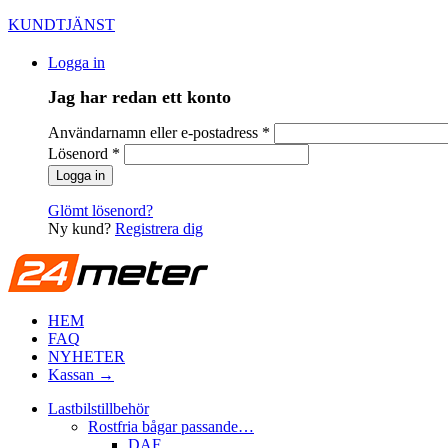
KUNDTJÄNST
Logga in
Jag har redan ett konto
Användarnamn eller e-postadress
*
Lösenord
*
Glömt lösenord?
Ny kund?
Registrera dig
HEM
FAQ
NYHETER
Kassan →
Lastbilstillbehör
Rostfria bågar passande…
DAF