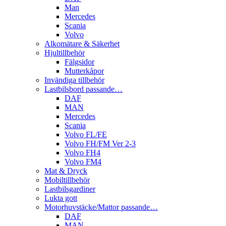
Man
Mercedes
Scania
Volvo
Alkomätare & Säkerhet
Hjultillbehör
Fälgsidor
Mutterkåpor
Invändiga tillbehör
Lastbilsbord passande…
DAF
MAN
Mercedes
Scania
Volvo FL/FE
Volvo FH/FM Ver 2-3
Volvo FH4
Volvo FM4
Mat & Dryck
Mobiltillbehör
Lastbilsgardiner
Lukta gott
Motorhuvstäcke/Mattor passande…
DAF
MAN