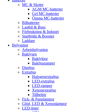
Batterier
MC & Skoter
AGM MC-batterier
Gel MC-batterier
Öppna MC-batterier
Bilbatterier
Lastbil & Buss
Förbrukning & Industri
Starthjälp & Booster
Laddare
Belysning
Arbetsbelysning
Baklysen
Baklyktor
Bakljusramper
Dimljus
Extraljus
Halogenextraljus
LED-extraljus
LED-ramper
Xenonextraljus
Tillbehör
Fick- & Pannlampor
Glöd, LED & Xenonlampor
LED-lister