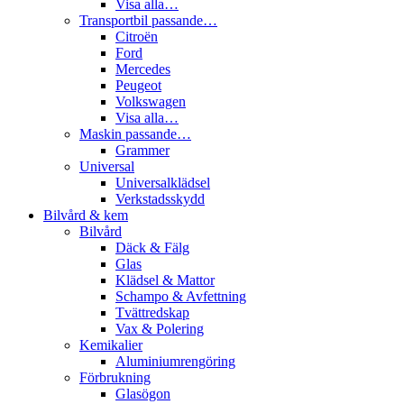
Visa alla…
Transportbil passande…
Citroën
Ford
Mercedes
Peugeot
Volkswagen
Visa alla…
Maskin passande…
Grammer
Universal
Universalklädsel
Verkstadsskydd
Bilvård & kem
Bilvård
Däck & Fälg
Glas
Klädsel & Mattor
Schampo & Avfettning
Tvättredskap
Vax & Polering
Kemikalier
Aluminiumrengöring
Förbrukning
Glasögon