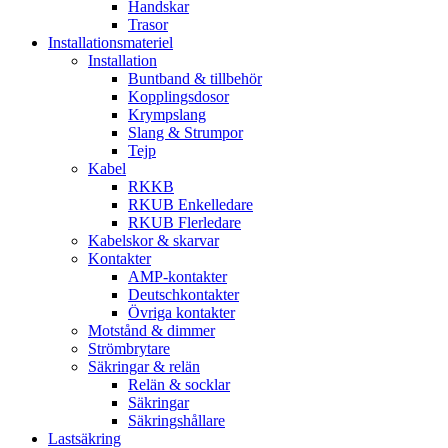
Handskar
Trasor
Installationsmateriel
Installation
Buntband & tillbehör
Kopplingsdosor
Krympslang
Slang & Strumpor
Tejp
Kabel
RKKB
RKUB Enkelledare
RKUB Flerledare
Kabelskor & skarvar
Kontakter
AMP-kontakter
Deutschkontakter
Övriga kontakter
Motstånd & dimmer
Strömbrytare
Säkringar & relän
Relän & socklar
Säkringar
Säkringshållare
Lastsäkring