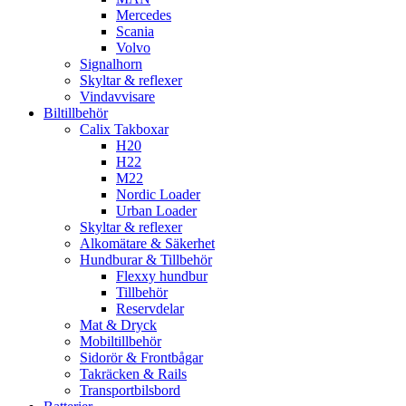
Mercedes
Scania
Volvo
Signalhorn
Skyltar & reflexer
Vindavvisare
Biltillbehör
Calix Takboxar
H20
H22
M22
Nordic Loader
Urban Loader
Skyltar & reflexer
Alkomätare & Säkerhet
Hundburar & Tillbehör
Flexxy hundbur
Tillbehör
Reservdelar
Mat & Dryck
Mobiltillbehör
Sidorör & Frontbågar
Takräcken & Rails
Transportbilsbord