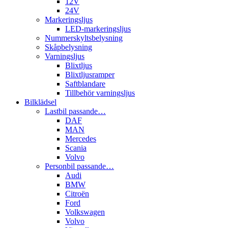
12V
24V
Markeringsljus
LED-markeringsljus
Nummerskyltsbelysning
Skåpbelysning
Varningsljus
Blixtljus
Blixtljusramper
Saftblandare
Tillbehör varningsljus
Bilklädsel
Lastbil passande…
DAF
MAN
Mercedes
Scania
Volvo
Personbil passande…
Audi
BMW
Citroën
Ford
Volkswagen
Volvo