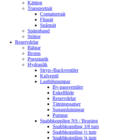
Kätting
Transportnät
Containernät
Flisnät
Spånnät
Spännband
Stöttor
Reservdelar
Bälgar
Broms
Pneumatik
Hydraulik
Stryp-/Backventiler
Kulventil
Lastbilspumpar
By-passventiler
Enkelflöde
Reservdelar
Tätningssatser
Suganslutningar
Pumpar
Snabbkoppling NS / Bruning
Snabbkoppling 3/8 tum
Snabbkoppling ½ tum
Snabbkoppling ¾ tum