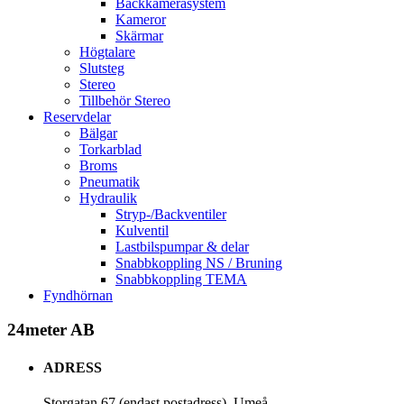
Backkamerasystem
Kameror
Skärmar
Högtalare
Slutsteg
Stereo
Tillbehör Stereo
Reservdelar
Bälgar
Torkarblad
Broms
Pneumatik
Hydraulik
Stryp-/Backventiler
Kulventil
Lastbilspumpar & delar
Snabbkoppling NS / Bruning
Snabbkoppling TEMA
Fyndhörnan
24meter AB
ADRESS
Storgatan 67 (endast postadress), Umeå