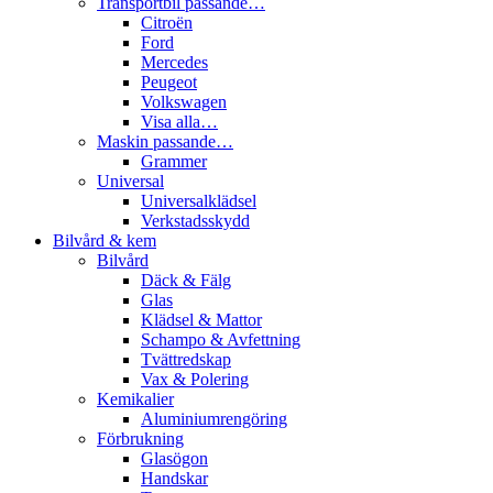
Transportbil passande…
Citroën
Ford
Mercedes
Peugeot
Volkswagen
Visa alla…
Maskin passande…
Grammer
Universal
Universalklädsel
Verkstadsskydd
Bilvård & kem
Bilvård
Däck & Fälg
Glas
Klädsel & Mattor
Schampo & Avfettning
Tvättredskap
Vax & Polering
Kemikalier
Aluminiumrengöring
Förbrukning
Glasögon
Handskar