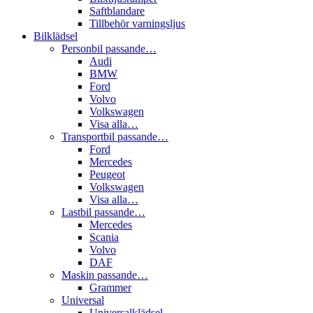
Saftblandare
Tillbehör varningsljus
Bilklädsel
Personbil passande…
Audi
BMW
Ford
Volvo
Volkswagen
Visa alla…
Transportbil passande…
Ford
Mercedes
Peugeot
Volkswagen
Visa alla…
Lastbil passande…
Mercedes
Scania
Volvo
DAF
Maskin passande…
Grammer
Universal
Universalklädsel