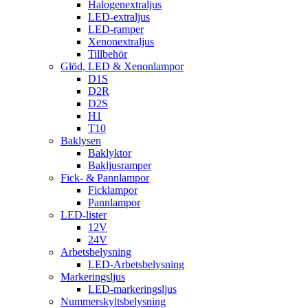
Halogenextraljus
LED-extraljus
LED-ramper
Xenonextraljus
Tillbehör
Glöd, LED & Xenonlampor
D1S
D2R
D2S
H1
T10
Baklysen
Baklyktor
Bakljusramper
Fick- & Pannlampor
Ficklampor
Pannlampor
LED-lister
12V
24V
Arbetsbelysning
LED-Arbetsbelysning
Markeringsljus
LED-markeringsljus
Nummerskyltsbelysning