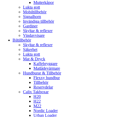
Mutterkåpor
Lukta gott
Mobiltillbehör
Signalhorn
Invändiga tillbehör
Gardiner
Skyltar & reflexer
Vindavvisare
Biltillbehör
Skyltar & reflexer
Säkerhet
Lukta gott
Mat & Dryck
Kaffebryggare
Matlådevärmare
Hundburar & Tillbehör
Flexxy hundbur
Tillbehör
Reservdelar
Calix Takboxar
H20
H22
M22
Nordic Loader
Urban Loader