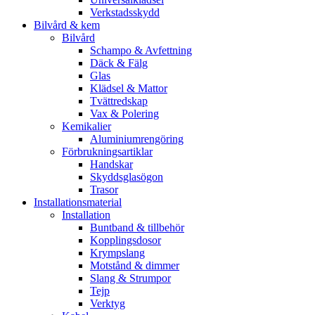
Verkstadsskydd
Bilvård & kem
Bilvård
Schampo & Avfettning
Däck & Fälg
Glas
Klädsel & Mattor
Tvättredskap
Vax & Polering
Kemikalier
Aluminiumrengöring
Förbrukningsartiklar
Handskar
Skyddsglasögon
Trasor
Installationsmaterial
Installation
Buntband & tillbehör
Kopplingsdosor
Krympslang
Motstånd & dimmer
Slang & Strumpor
Tejp
Verktyg