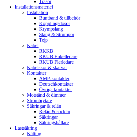
Trasor
Installationsmateriel
Installation
Buntband & tillbehör
Kopplingsdosor
Krympslang
Slang & Strumpor
Tejp
Kabel
RKKB
RKUB Enkelledare
RKUB Flerledare
Kabelskor & skarvar
Kontakter
AMP-kontakter
Deutschkontakter
Övriga kontakter
Motstånd & dimmer
Strömbrytare
Säkringar & relän
Relän & socklar
Säkringar
Säkringshållare
Lastsäkring
Kätting