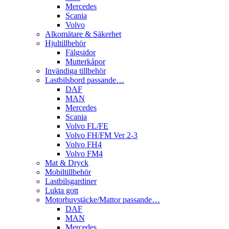
Mercedes
Scania
Volvo
Alkomätare & Säkerhet
Hjultillbehör
Fälgsidor
Mutterkåpor
Invändiga tillbehör
Lastbilsbord passande…
DAF
MAN
Mercedes
Scania
Volvo FL/FE
Volvo FH/FM Ver 2-3
Volvo FH4
Volvo FM4
Mat & Dryck
Mobiltillbehör
Lastbilsgardiner
Lukta gott
Motorhuvstäcke/Mattor passande…
DAF
MAN
Mercedes