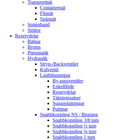
Transportnät
Containernät
Flisnät
Spånnät
Spännband
Stöttor
Reservdelar
Bälgar
Broms
Pneumatik
Hydraulik
Stryp-/Backventiler
Kulventil
Lastbilspumpar
By-passventiler
Enkelflöde
Reservdelar
Tätningssatser
Suganslutningar
Pumpar
Snabbkoppling NS / Bruning
Snabbkoppling 3/8 tum
Snabbkoppling ½ tum
Snabbkoppling ¾ tum
Snabbkoppling 1 tum