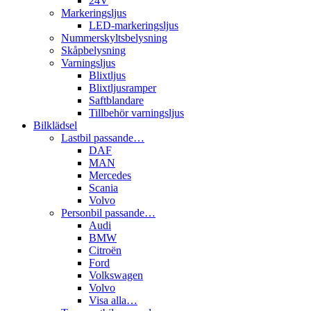
24V
Markeringsljus
LED-markeringsljus
Nummerskyltsbelysning
Skåpbelysning
Varningsljus
Blixtljus
Blixtljusramper
Saftblandare
Tillbehör varningsljus
Bilklädsel
Lastbil passande…
DAF
MAN
Mercedes
Scania
Volvo
Personbil passande…
Audi
BMW
Citroën
Ford
Volkswagen
Volvo
Visa alla…