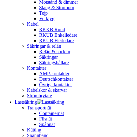
Motstånd & dimmer
Slang & Strumpor
Tejp
Verktyg
Kabel
RKKB Rund
RKUB Enkelledare
RKUB Flerledare
Säkringar & relän
Relän & socklar
Säkringar
Säkringshållare
Kontakter
AMP-kontakter
Deutschkontakter
Övriga kontakter
Kabelskor & skarvar
Strömbrytare
Lastsäkring
Transportnät
Containernät
Flisnät
Spånnät
Kätting
Spännband