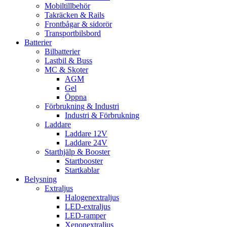
Mobiltillbehör
Takräcken & Rails
Frontbågar & sidorör
Transportbilsbord
Batterier
Bilbatterier
Lastbil & Buss
MC & Skoter
AGM
Gel
Öppna
Förbrukning & Industri
Industri & Förbrukning
Laddare
Laddare 12V
Laddare 24V
Starthjälp & Booster
Startbooster
Startkablar
Belysning
Extraljus
Halogenextraljus
LED-extraljus
LED-ramper
Xenonextraljus