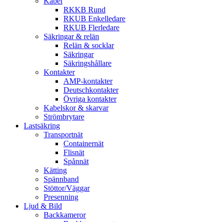
Kabel
RKKB Rund
RKUB Enkelledare
RKUB Flerledare
Säkringar & relän
Relän & socklar
Säkringar
Säkringshållare
Kontakter
AMP-kontakter
Deutschkontakter
Övriga kontakter
Kabelskor & skarvar
Strömbrytare
Lastsäkring
Transportnät
Containernät
Flisnät
Spånnät
Kätting
Spännband
Stöttor/Väggar
Presenning
Ljud & Bild
Backkameror