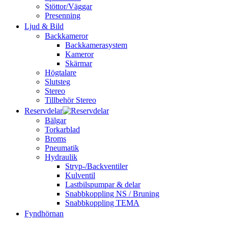
Stöttor/Väggar
Presenning
Ljud & Bild
Backkameror
Backkamerasystem
Kameror
Skärmar
Högtalare
Slutsteg
Stereo
Tillbehör Stereo
Reservdelar
Bälgar
Torkarblad
Broms
Pneumatik
Hydraulik
Stryp-/Backventiler
Kulventil
Lastbilspumpar & delar
Snabbkoppling NS / Bruning
Snabbkoppling TEMA
Fyndhörnan