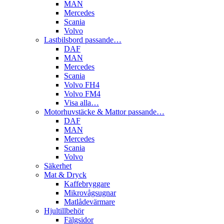
MAN
Mercedes
Scania
Volvo
Lastbilsbord passande…
DAF
MAN
Mercedes
Scania
Volvo FH4
Volvo FM4
Visa alla…
Motorhuvstäcke & Mattor passande…
DAF
MAN
Mercedes
Scania
Volvo
Säkerhet
Mat & Dryck
Kaffebryggare
Mikrovågsugnar
Matlådevärmare
Hjultillbehör
Fälgsidor