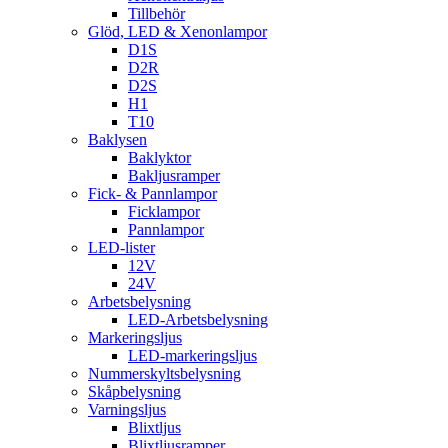
Tillbehör
Glöd, LED & Xenonlampor
D1S
D2R
D2S
H1
T10
Baklysen
Baklyktor
Bakljusramper
Fick- & Pannlampor
Ficklampor
Pannlampor
LED-lister
12V
24V
Arbetsbelysning
LED-Arbetsbelysning
Markeringsljus
LED-markeringsljus
Nummerskyltsbelysning
Skåpbelysning
Varningsljus
Blixtljus
Blixtljusramper