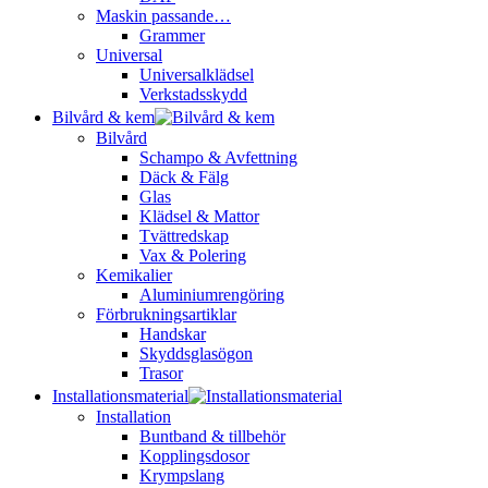
Maskin passande…
Grammer
Universal
Universalklädsel
Verkstadsskydd
Bilvård & kem
Bilvård
Schampo & Avfettning
Däck & Fälg
Glas
Klädsel & Mattor
Tvättredskap
Vax & Polering
Kemikalier
Aluminiumrengöring
Förbrukningsartiklar
Handskar
Skyddsglasögon
Trasor
Installationsmaterial
Installation
Buntband & tillbehör
Kopplingsdosor
Krympslang