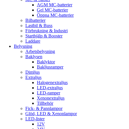
AGM MC-batterier
Gel MC-batterier
Öppna MC-batterier
Bilbatterier
Lastbil & Buss
Förbrukning & Industri
Starthjälp & Booster
Laddare
Belysning
Arbetsbelysning
Baklysen
Baklyktor
Bakljusramper
Dimljus
Extraljus
Halogenextraljus
LED-extraljus
LED-ramper
Xenonextraljus
Tillbehör
Fick- & Pannlampor
Glöd, LED & Xenonlampor
LED-lister
12V