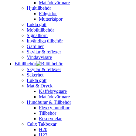
Matlådevärmare
Hjultillbehör
Fälgsidor
Mutterkåpor
Lukta gott
Mobiltillbehör
Signalhorn
Invändiga tillbehör
Gardiner
Skyltar & reflexer
Vindavvisare
Biltillbehör
Skyltar & reflexer
Säkerhet
Lukta gott
Mat & Dryck
Kaffebryggare
Matlådevärmare
Hundburar & Tillbehör
Flexxy hundbur
Tillbehör
Reservdelar
Calix Takboxar
H20
H22