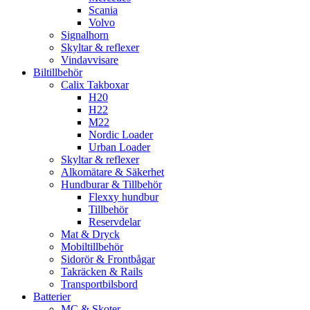
Scania
Volvo
Signalhorn
Skyltar & reflexer
Vindavvisare
Biltillbehör
Calix Takboxar
H20
H22
M22
Nordic Loader
Urban Loader
Skyltar & reflexer
Alkomätare & Säkerhet
Hundburar & Tillbehör
Flexxy hundbur
Tillbehör
Reservdelar
Mat & Dryck
Mobiltillbehör
Sidorör & Frontbågar
Takräcken & Rails
Transportbilsbord
Batterier
MC & Skoter