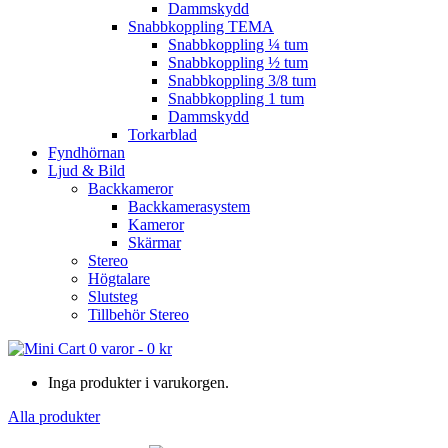
Dammskydd
Snabbkoppling TEMA
Snabbkoppling ¼ tum
Snabbkoppling ½ tum
Snabbkoppling 3/8 tum
Snabbkoppling 1 tum
Dammskydd
Torkarblad
Fyndhörnan
Ljud & Bild
Backkameror
Backkamerasystem
Kameror
Skärmar
Stereo
Högtalare
Slutsteg
Tillbehör Stereo
0 varor
-
0
kr
Inga produkter i varukorgen.
Alla produkter