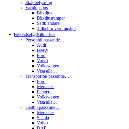
Skåpbelysning
Varningsljus
Blixtljus
Blixtljusramper
Saftblandare
Tillbehör varningsljus
Bilklädsel
Personbil passande…
Audi
BMW
Ford
Volvo
Volkswagen
Visa alla…
Transportbil passande…
Ford
Mercedes
Peugeot
Volkswagen
Visa alla…
Lastbil passande…
Mercedes
Scania
Volvo
DAF