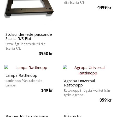
din Scania R/S
4499
kr
Stolsunderrede passande
Scania R/S Flat
Extra lågt underrede till din
Scania R/S.
3950
kr
Lampa Rattknopp
Agropa Universal
Rattknopp från italienska
Rattknopp
Lampa.
149
kr
Rattknopp i högsta kvalitet från
tyska Agropa.
359
kr
Papper för färdskrivare
Blåspistol