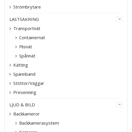
Strömbrytare
LASTSÄKRING
Transportnät
Containernät
Flisnät
Spånnät
Kätting
Spännband
Stöttor/Väggar
Presenning
LJUD & BILD
Backkameror
Backkamerasystem
Kameror