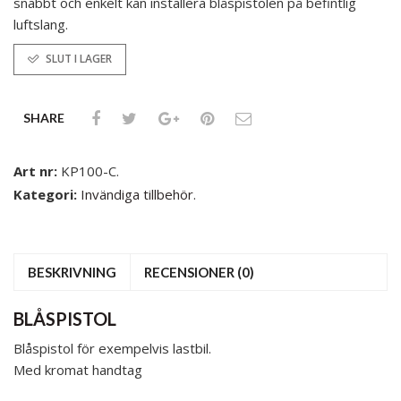
snabbt och enkelt kan installera blåspistolen på befintlig
luftslang.
SLUT I LAGER
SHARE
Art nr:
KP100-C
.
Kategori:
Invändiga tillbehör
.
BESKRIVNING
RECENSIONER (0)
BLÅSPISTOL
Blåspistol för exempelvis lastbil.
Med kromat handtag