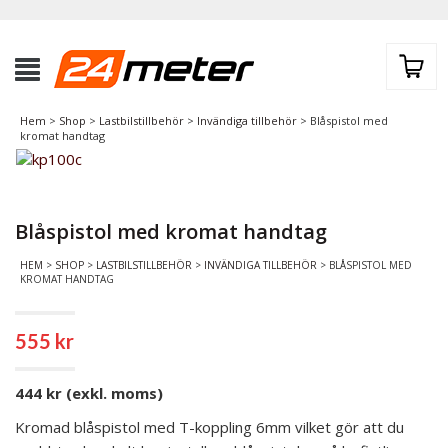
Hem
>
Shop
>
Lastbilstillbehör
>
Invändiga tillbehör
> Blåspistol med
kromat handtag
Blåspistol med kromat handtag
HEM
>
SHOP
>
LASTBILSTILLBEHÖR
>
INVÄNDIGA TILLBEHÖR
> BLÅSPISTOL MED
KROMAT HANDTAG
555
kr
444 kr (exkl. moms)
Kromad blåspistol med T-koppling 6mm vilket gör att du