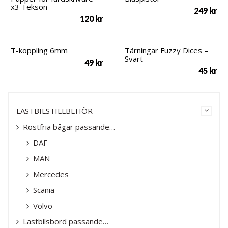
x3 Tekson
249
kr
120
kr
T-koppling 6mm
Tärningar Fuzzy Dices –
Svart
49
kr
45
kr
LASTBILSTILLBEHÖR
Rostfria bågar passande…
DAF
MAN
Mercedes
Scania
Volvo
Lastbilsbord passande…