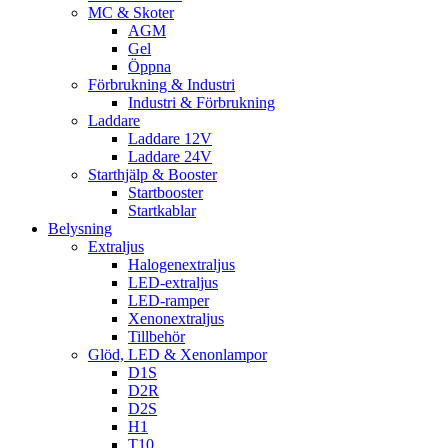
MC & Skoter
AGM
Gel
Öppna
Förbrukning & Industri
Industri & Förbrukning
Laddare
Laddare 12V
Laddare 24V
Starthjälp & Booster
Startbooster
Startkablar
Belysning
Extraljus
Halogenextraljus
LED-extraljus
LED-ramper
Xenonextraljus
Tillbehör
Glöd, LED & Xenonlampor
D1S
D2R
D2S
H1
T10