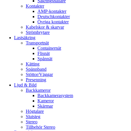
Säkringshållare
Kontakter
AMP-kontakter
Deutschkontakter
Övriga kontakter
Kabelskor & skarvar
Strömbrytare
Lastsäkring
Transportnät
Containernät
Flisnät
Spånnät
Kätting
Spännband
Stöttor/Väggar
Presenning
Ljud & Bild
Backkameror
Backkamerasystem
Kameror
Skärmar
Högtalare
Slutsteg
Stereo
Tillbehör Stereo