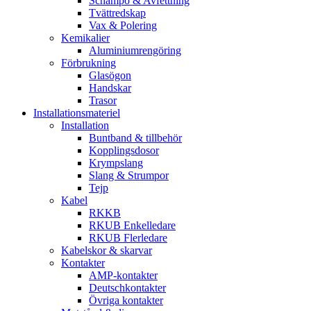
Schampo & Avfettning
Tvättredskap
Vax & Polering
Kemikalier
Aluminiumrengöring
Förbrukning
Glasögon
Handskar
Trasor
Installationsmateriel
Installation
Buntband & tillbehör
Kopplingsdosor
Krympslang
Slang & Strumpor
Tejp
Kabel
RKKB
RKUB Enkelledare
RKUB Flerledare
Kabelskor & skarvar
Kontakter
AMP-kontakter
Deutschkontakter
Övriga kontakter