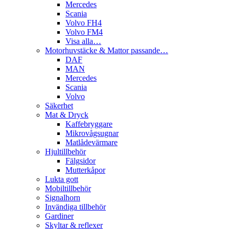
Mercedes
Scania
Volvo FH4
Volvo FM4
Visa alla…
Motorhuvstäcke & Mattor passande…
DAF
MAN
Mercedes
Scania
Volvo
Säkerhet
Mat & Dryck
Kaffebryggare
Mikrovågsugnar
Matlådevärmare
Hjultillbehör
Fälgsidor
Mutterkåpor
Lukta gott
Mobiltillbehör
Signalhorn
Invändiga tillbehör
Gardiner
Skyltar & reflexer