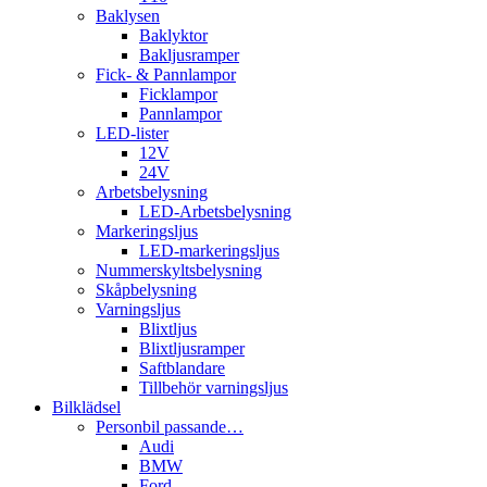
Baklysen
Baklyktor
Bakljusramper
Fick- & Pannlampor
Ficklampor
Pannlampor
LED-lister
12V
24V
Arbetsbelysning
LED-Arbetsbelysning
Markeringsljus
LED-markeringsljus
Nummerskyltsbelysning
Skåpbelysning
Varningsljus
Blixtljus
Blixtljusramper
Saftblandare
Tillbehör varningsljus
Bilklädsel
Personbil passande…
Audi
BMW
Ford