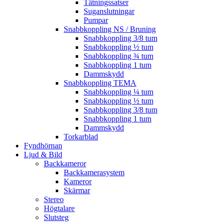
Tätningssatser
Suganslutningar
Pumpar
Snabbkoppling NS / Bruning
Snabbkoppling 3/8 tum
Snabbkoppling ½ tum
Snabbkoppling ¾ tum
Snabbkoppling 1 tum
Dammskydd
Snabbkoppling TEMA
Snabbkoppling ¼ tum
Snabbkoppling ½ tum
Snabbkoppling 3/8 tum
Snabbkoppling 1 tum
Dammskydd
Torkarblad
Fyndhörnan
Ljud & Bild
Backkameror
Backkamerasystem
Kameror
Skärmar
Stereo
Högtalare
Slutsteg