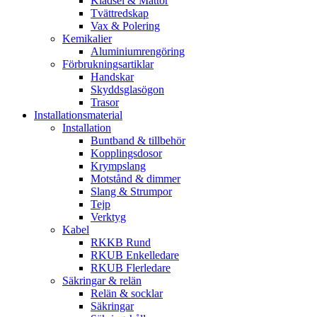
Klädsel & Mattor
Tvättredskap
Vax & Polering
Kemikalier
Aluminiumrengöring
Förbrukningsartiklar
Handskar
Skyddsglasögon
Trasor
Installationsmaterial
Installation
Buntband & tillbehör
Kopplingsdosor
Krympslang
Motstånd & dimmer
Slang & Strumpor
Tejp
Verktyg
Kabel
RKKB Rund
RKUB Enkelledare
RKUB Flerledare
Säkringar & relän
Relän & socklar
Säkringar