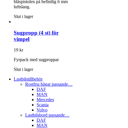
blåspistolen på befintlig 6 mm
luftslang.
Slut i lager
Sugpropp (4 st) för
vimpel
19
kr
Fyrpack med sugproppar
Slut i lager
Lastbilstillbehör
Rostfria bågar passande…
DAF
MAN
Mercedes
Scania
Volvo
Lastbilsbord passande…
DAF
MAN