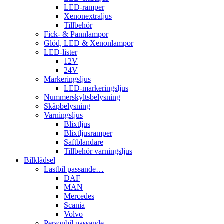
LED-ramper
Xenonextraljus
Tillbehör
Fick- & Pannlampor
Glöd, LED & Xenonlampor
LED-lister
12V
24V
Markeringsljus
LED-markeringsljus
Nummerskyltsbelysning
Skåpbelysning
Varningsljus
Blixtljus
Blixtljusramper
Saftblandare
Tillbehör varningsljus
Bilklädsel
Lastbil passande…
DAF
MAN
Mercedes
Scania
Volvo
Personbil passande…