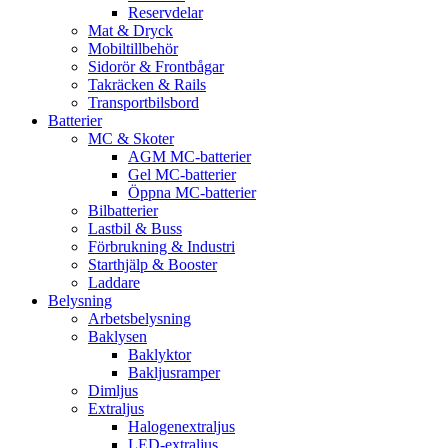
Reservdelar
Mat & Dryck
Mobiltillbehör
Sidorör & Frontbågar
Takräcken & Rails
Transportbilsbord
Batterier
MC & Skoter
AGM MC-batterier
Gel MC-batterier
Öppna MC-batterier
Bilbatterier
Lastbil & Buss
Förbrukning & Industri
Starthjälp & Booster
Laddare
Belysning
Arbetsbelysning
Baklysen
Baklyktor
Bakljusramper
Dimljus
Extraljus
Halogenextraljus
LED-extraljus