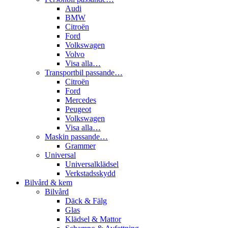
Audi
BMW
Citroën
Ford
Volkswagen
Volvo
Visa alla…
Transportbil passande…
Citroën
Ford
Mercedes
Peugeot
Volkswagen
Visa alla…
Maskin passande…
Grammer
Universal
Universalklädsel
Verkstadsskydd
Bilvård & kem
Bilvård
Däck & Fälg
Glas
Klädsel & Mattor