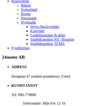
Reservdelar
Bälgar
Torkarblad
Broms
Pneumatik
Hydraulik
Stryp-/Backventiler
Kulventil
Lastbilspumpar & delar
Snabbkoppling NS / Bruning
Snabbkoppling TEMA
Fyndhörnan
24meter AB
ADRESS
Storgatan 67 (endast postadress), Umeå
KUNDTJÄNST
Tel: 090-779800
Telefontider: Mån-Fre 12-16