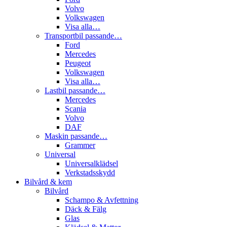
Volvo
Volkswagen
Visa alla…
Transportbil passande…
Ford
Mercedes
Peugeot
Volkswagen
Visa alla…
Lastbil passande…
Mercedes
Scania
Volvo
DAF
Maskin passande…
Grammer
Universal
Universalklädsel
Verkstadsskydd
Bilvård & kem
Bilvård
Schampo & Avfettning
Däck & Fälg
Glas