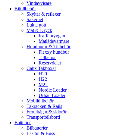
Vindavvisare
Biltillbehör
Skyltar & reflexer
Säkerhet
Lukta gott
Mat & Dryck
Kaffebryggare
Matlådevärmare
Hundburar & Tillbehör
Flexxy hundbur
Tillbehör
Reservdelar
Calix Takboxar
H20
H22
M22
Nordic Loader
Urban Loader
Mobiltillbehör
Takräcken & Rails
Frontbågar & sidorör
Transportbilsbord
Batterier
Bilbatterier
Lastbil & Buss