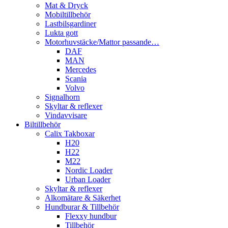
Mat & Dryck
Mobiltillbehör
Lastbilsgardiner
Lukta gott
Motorhuvstäcke/Mattor passande…
DAF
MAN
Mercedes
Scania
Volvo
Signalhorn
Skyltar & reflexer
Vindavvisare
Biltillbehör
Calix Takboxar
H20
H22
M22
Nordic Loader
Urban Loader
Skyltar & reflexer
Alkomätare & Säkerhet
Hundburar & Tillbehör
Flexxy hundbur
Tillbehör