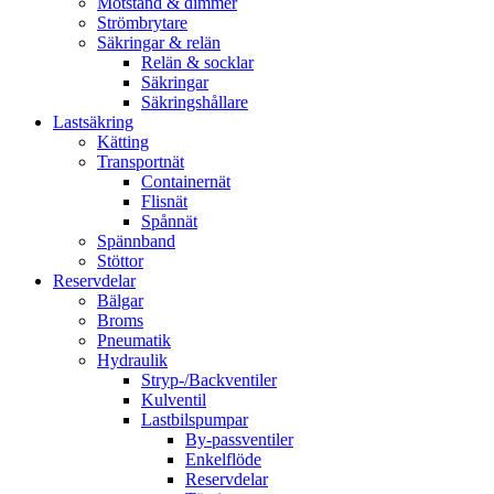
Motstånd & dimmer
Strömbrytare
Säkringar & relän
Relän & socklar
Säkringar
Säkringshållare
Lastsäkring
Kätting
Transportnät
Containernät
Flisnät
Spånnät
Spännband
Stöttor
Reservdelar
Bälgar
Broms
Pneumatik
Hydraulik
Stryp-/Backventiler
Kulventil
Lastbilspumpar
By-passventiler
Enkelflöde
Reservdelar