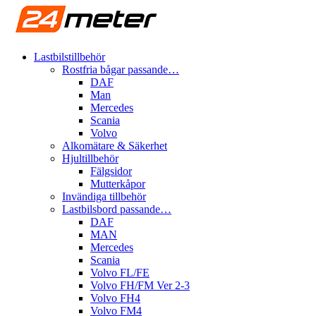
Lastbilstillbehör
Rostfria bågar passande…
DAF
Man
Mercedes
Scania
Volvo
Alkomätare & Säkerhet
Hjultillbehör
Fälgsidor
Mutterkåpor
Invändiga tillbehör
Lastbilsbord passande…
DAF
MAN
Mercedes
Scania
Volvo FL/FE
Volvo FH/FM Ver 2-3
Volvo FH4
Volvo FM4