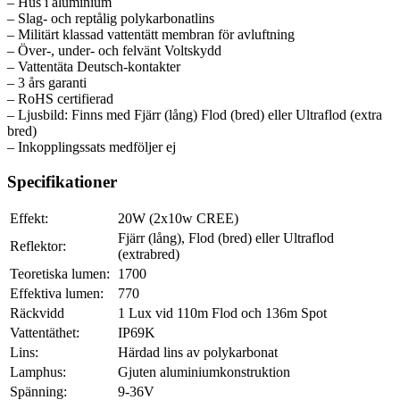
– Hus i aluminium
– Slag- och reptålig polykarbonatlins
– Militärt klassad vattentätt membran för avluftning
– Över-, under- och felvänt Voltskydd
– Vattentäta Deutsch-kontakter
– 3 års garanti
– RoHS certifierad
– Ljusbild: Finns med Fjärr (lång) Flod (bred) eller Ultraflod (extra
bred)
– Inkopplingssats medföljer ej
Specifikationer
Effekt:
20W (2x10w CREE)
Fjärr (lång), Flod (bred) eller Ultraflod
Reflektor:
(extrabred)
Teoretiska lumen:
1700
Effektiva lumen:
770
Räckvidd
1 Lux vid 110m Flod och 136m Spot
Vattentäthet:
IP69K
Lins:
Härdad lins av polykarbonat
Lamphus:
Gjuten aluminiumkonstruktion
Spänning:
9-36V