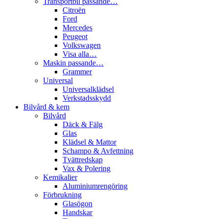
Transportbil passande…
Citroën
Ford
Mercedes
Peugeot
Volkswagen
Visa alla…
Maskin passande…
Grammer
Universal
Universalklädsel
Verkstadsskydd
Bilvård & kem
Bilvård
Däck & Fälg
Glas
Klädsel & Mattor
Schampo & Avfettning
Tvättredskap
Vax & Polering
Kemikalier
Aluminiumrengöring
Förbrukning
Glasögon
Handskar