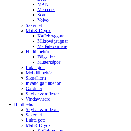
MAN
Mercedes
Scania
Volvo
Säkerhet
Mat & Dryck
Kaffebryggare
Mikrovågsugnar
Matlådevärmare
Hjultillbehör
Fälgsidor
Mutterkåpor
Lukta gott
Mobiltillbehör
Signalhorn
Invändiga tillbehör
Gardiner
Skyltar & reflexer
Vindavvisare
Biltillbehör
Skyltar & reflexer
Säkerhet
Lukta gott
Mat & Dryck
Kaffebryggare