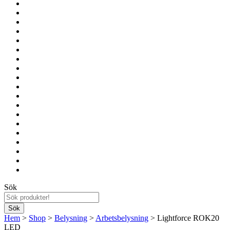
Sök
Hem
>
Shop
>
Belysning
>
Arbetsbelysning
> Lightforce ROK20
LED