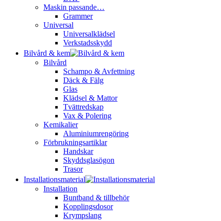
Maskin passande…
Grammer
Universal
Universalklädsel
Verkstadsskydd
Bilvård & kem
Bilvård
Schampo & Avfettning
Däck & Fälg
Glas
Klädsel & Mattor
Tvättredskap
Vax & Polering
Kemikalier
Aluminiumrengöring
Förbrukningsartiklar
Handskar
Skyddsglasögon
Trasor
Installationsmaterial
Installation
Buntband & tillbehör
Kopplingsdosor
Krympslang