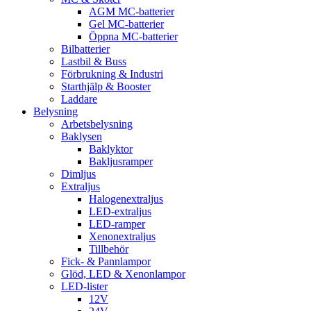
AGM MC-batterier
Gel MC-batterier
Öppna MC-batterier
Bilbatterier
Lastbil & Buss
Förbrukning & Industri
Starthjälp & Booster
Laddare
Belysning
Arbetsbelysning
Baklysen
Baklyktor
Bakljusramper
Dimljus
Extraljus
Halogenextraljus
LED-extraljus
LED-ramper
Xenonextraljus
Tillbehör
Fick- & Pannlampor
Glöd, LED & Xenonlampor
LED-lister
12V