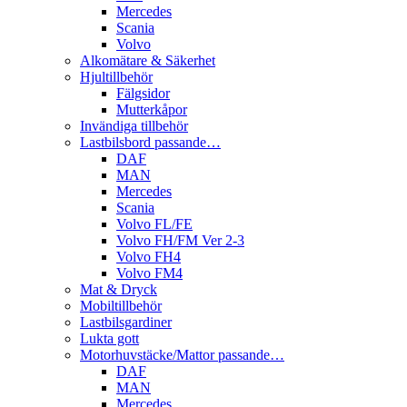
Mercedes
Scania
Volvo
Alkomätare & Säkerhet
Hjultillbehör
Fälgsidor
Mutterkåpor
Invändiga tillbehör
Lastbilsbord passande…
DAF
MAN
Mercedes
Scania
Volvo FL/FE
Volvo FH/FM Ver 2-3
Volvo FH4
Volvo FM4
Mat & Dryck
Mobiltillbehör
Lastbilsgardiner
Lukta gott
Motorhuvstäcke/Mattor passande…
DAF
MAN
Mercedes