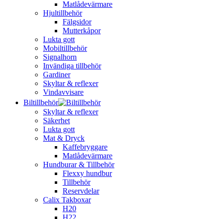
Matlådevärmare
Hjultillbehör
Fälgsidor
Mutterkåpor
Lukta gott
Mobiltillbehör
Signalhorn
Invändiga tillbehör
Gardiner
Skyltar & reflexer
Vindavvisare
Biltillbehör
Skyltar & reflexer
Säkerhet
Lukta gott
Mat & Dryck
Kaffebryggare
Matlådevärmare
Hundburar & Tillbehör
Flexxy hundbur
Tillbehör
Reservdelar
Calix Takboxar
H20
H22