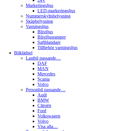
24V
Markeringsljus
LED-markeringsljus
Nummerskyltsbelysning
Skåpbelysning
Varningsljus
Blixtljus
Blixtljusramper
Saftblandare
Tillbehör varningsljus
Bilklädsel
Lastbil passande…
DAF
MAN
Mercedes
Scania
Volvo
Personbil passande…
Audi
BMW
Citroën
Ford
Volkswagen
Volvo
Visa alla…