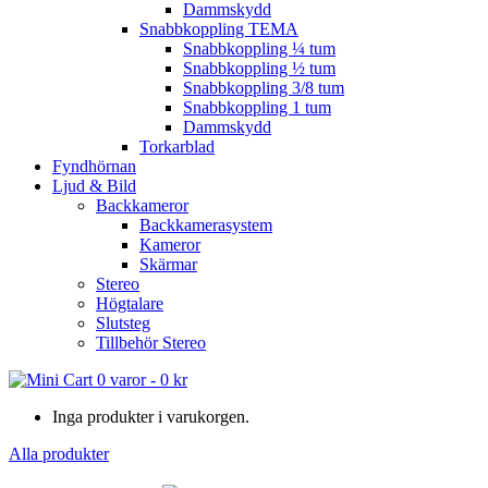
Dammskydd
Snabbkoppling TEMA
Snabbkoppling ¼ tum
Snabbkoppling ½ tum
Snabbkoppling 3/8 tum
Snabbkoppling 1 tum
Dammskydd
Torkarblad
Fyndhörnan
Ljud & Bild
Backkameror
Backkamerasystem
Kameror
Skärmar
Stereo
Högtalare
Slutsteg
Tillbehör Stereo
0 varor
-
0
kr
Inga produkter i varukorgen.
Alla produkter