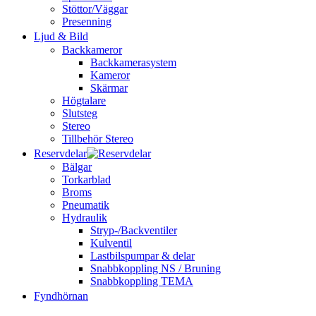
Stöttor/Väggar
Presenning
Ljud & Bild
Backkameror
Backkamerasystem
Kameror
Skärmar
Högtalare
Slutsteg
Stereo
Tillbehör Stereo
Reservdelar
Bälgar
Torkarblad
Broms
Pneumatik
Hydraulik
Stryp-/Backventiler
Kulventil
Lastbilspumpar & delar
Snabbkoppling NS / Bruning
Snabbkoppling TEMA
Fyndhörnan