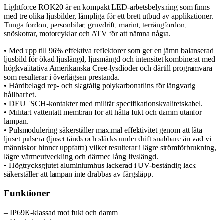
Lightforce ROK20 är en kompakt LED-arbetsbelysning som finns
med tre olika ljusbilder, lämpliga för ett brett utbud av applikationer.
Tunga fordon, personbilar, gruvdrift, marint, terrängfordon,
snöskotrar, motorcyklar och ATV för att nämna några.
• Med upp till 96% effektiva reflektorer som ger en jämn balanserad
ljusbild för ökad ljuslängd, ljusmängd och intensitet kombinerat med
högkvalitativa Amerikanska Cree-lysdioder och därtill programvara
som resulterar i överlägsen prestanda.
• Hårdbelagd rep- och slagtålig polykarbonatlins för långvarig
hållbarhet.
• DEUTSCH-kontakter med militär specifikationskvalitetskabel.
• Militärt vattentätt membran för att hålla fukt och damm utanför
lampan.
• Pulsmodulering säkerställer maximal effektivitet genom att låta
ljuset pulsera (ljuset tänds och släcks under drift snabbare än vad vi
människor hinner uppfatta) vilket resulterar i lägre strömförbrukning,
lägre värmeutveckling och därmed lång livslängd.
• Högtrycksgjutet aluminiumhus lackerad i UV-beständig lack
säkerställer att lampan inte drabbas av färgsläpp.
Funktioner
– IP69K-klassad mot fukt och damm