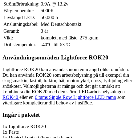
Strömförbrukning:
0.9A @ 13.2v
Färgtemperatur:
5000K
Livslängd LED:
50,000 h
Anslutningskabel:
Med Deutschkontakt
Garanti:
3 år
Vikt:
komplett med fäste: 275 gram
Driftstemperatur:
-40°C till 63°C
Användningsområden Lightforce ROK20
Lightforce ROK20 kan användas inom en mängd olika områden.
Du kan använda ROK20 som arbetsbelysning på till exempel din
skogsmaskin, lastbil, traktor, båt, motorcykel, cross, fyrhjuling eller
snöskoter. Valmöjligheterna är många och det går utmärkt att
kombinera din ROK20 med den större LED-arbetsbelysningen
ROK40
eller en
6 tums Single Row Lightforce LED-ramp
som
ytterligare kompletterar ditt behov av ljusflöde.
Ingår i paketet
1x Lightforce ROK20
1x Fäste
1x Deutschkontakt (hona och hane)