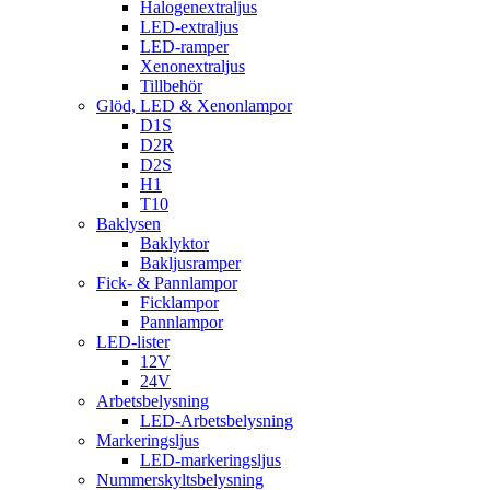
Halogenextraljus
LED-extraljus
LED-ramper
Xenonextraljus
Tillbehör
Glöd, LED & Xenonlampor
D1S
D2R
D2S
H1
T10
Baklysen
Baklyktor
Bakljusramper
Fick- & Pannlampor
Ficklampor
Pannlampor
LED-lister
12V
24V
Arbetsbelysning
LED-Arbetsbelysning
Markeringsljus
LED-markeringsljus
Nummerskyltsbelysning