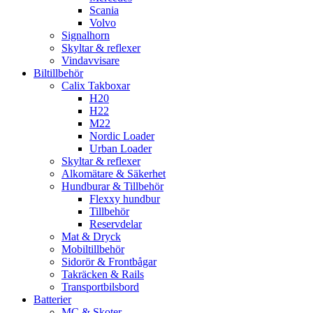
Scania
Volvo
Signalhorn
Skyltar & reflexer
Vindavvisare
Biltillbehör
Calix Takboxar
H20
H22
M22
Nordic Loader
Urban Loader
Skyltar & reflexer
Alkomätare & Säkerhet
Hundburar & Tillbehör
Flexxy hundbur
Tillbehör
Reservdelar
Mat & Dryck
Mobiltillbehör
Sidorör & Frontbågar
Takräcken & Rails
Transportbilsbord
Batterier
MC & Skoter