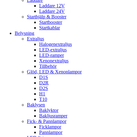
Laddare
Laddare 12V
Laddare 24V
Starthjälp & Booster
Startbooster
Startkablar
Belysning
Extraljus
Halogenextraljus
LED-extraljus
LED-ramper
Xenonextraljus
Tillbehör
Glöd, LED & Xenonlampor
D1S
D2R
D2S
H1
T10
Baklysen
Baklyktor
Bakljusramper
Fick- & Pannlampor
Ficklampor
Pannlampor