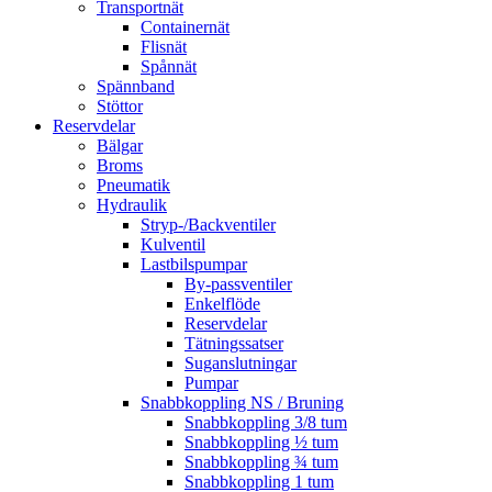
Transportnät
Containernät
Flisnät
Spånnät
Spännband
Stöttor
Reservdelar
Bälgar
Broms
Pneumatik
Hydraulik
Stryp-/Backventiler
Kulventil
Lastbilspumpar
By-passventiler
Enkelflöde
Reservdelar
Tätningssatser
Suganslutningar
Pumpar
Snabbkoppling NS / Bruning
Snabbkoppling 3/8 tum
Snabbkoppling ½ tum
Snabbkoppling ¾ tum
Snabbkoppling 1 tum