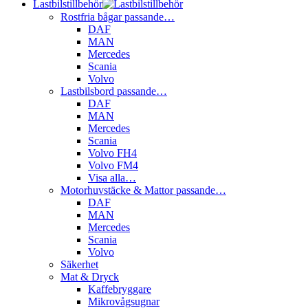
Lastbilstillbehör
Rostfria bågar passande…
DAF
MAN
Mercedes
Scania
Volvo
Lastbilsbord passande…
DAF
MAN
Mercedes
Scania
Volvo FH4
Volvo FM4
Visa alla…
Motorhuvstäcke & Mattor passande…
DAF
MAN
Mercedes
Scania
Volvo
Säkerhet
Mat & Dryck
Kaffebryggare
Mikrovågsugnar