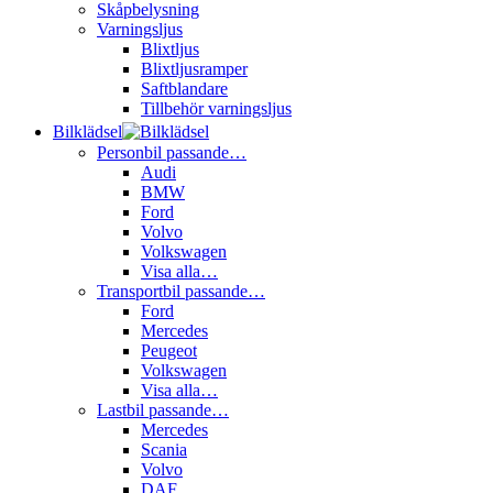
Skåpbelysning
Varningsljus
Blixtljus
Blixtljusramper
Saftblandare
Tillbehör varningsljus
Bilklädsel
Personbil passande…
Audi
BMW
Ford
Volvo
Volkswagen
Visa alla…
Transportbil passande…
Ford
Mercedes
Peugeot
Volkswagen
Visa alla…
Lastbil passande…
Mercedes
Scania
Volvo
DAF