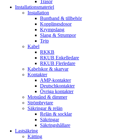
Trasor
Installationsmateriel
Installation
Buntband & tillbehör
Kopplingsdosor
Krympslang
Slang & Strumpor
Tejp
Kabel
RKKB
RKUB Enkelledare
RKUB Flerledare
Kabelskor & skarvar
Kontakter
AMP-kontakter
Deutschkontakter
Övriga kontakter
Motstånd & dimmer
Strömbrytare
Säkringar & relän
Relän & socklar
Säkringar
Säkringshållare
Lastsäkring
Kätting