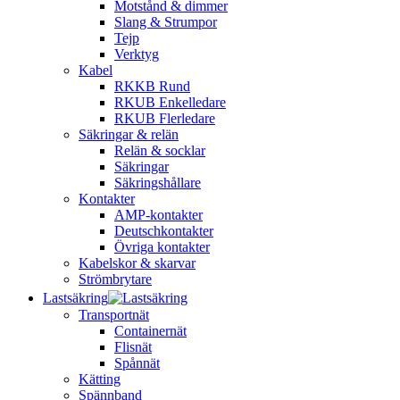
Motstånd & dimmer
Slang & Strumpor
Tejp
Verktyg
Kabel
RKKB Rund
RKUB Enkelledare
RKUB Flerledare
Säkringar & relän
Relän & socklar
Säkringar
Säkringshållare
Kontakter
AMP-kontakter
Deutschkontakter
Övriga kontakter
Kabelskor & skarvar
Strömbrytare
Lastsäkring
Transportnät
Containernät
Flisnät
Spånnät
Kätting
Spännband