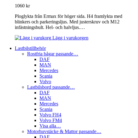
1060
kr
Ploglykta från Ermax för höger sida. H4 framlykta med
blinkers och parkeringsljus. Med justerskruv och M12
infästningsbult. Hel- och halvljus.…
Lägg i varukorgen
Lastbilstillbehör
Rostfria bågar passande…
DAF
MAN
Mercedes
Scania
Volvo
Lastbilsbord passande…
DAF
MAN
Mercedes
Scania
Volvo FH4
Volvo FM4
Visa alla…
Motorhuvstäcke & Mattor passande…
DAF