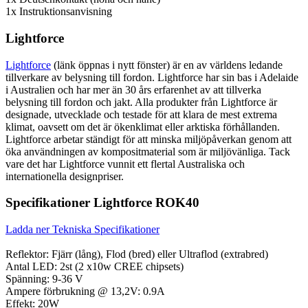
1x Instruktionsanvisning
Lightforce
Lightforce
(länk öppnas i nytt fönster) är en av världens ledande
tillverkare av belysning till fordon. Lightforce har sin bas i Adelaide
i Australien och har mer än 30 års erfarenhet av att tillverka
belysning till fordon och jakt. Alla produkter från Lightforce är
designade, utvecklade och testade för att klara de mest extrema
klimat, oavsett om det är ökenklimat eller arktiska förhållanden.
Lightforce arbetar ständigt för att minska miljöpåverkan genom att
öka användningen av kompositmaterial som är miljövänliga. Tack
vare det har Lightforce vunnit ett flertal Australiska och
internationella designpriser.
Specifikationer Lightforce ROK40
Ladda ner Tekniska Specifikationer
Reflektor: Fjärr (lång), Flod (bred) eller Ultraflod (extrabred)
Antal LED: 2st (2 x10w CREE chipsets)
Spänning: 9-36 V
Ampere förbrukning @ 13,2V: 0.9A
Effekt: 20W