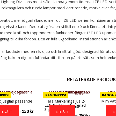
 Lighting Divisions mest sålda lampa genom tiderna. IZE LED-seri
AMPER
ILLBEHÖR
RE
 rektangulära och runda lampor med klart tonade, mörka eller färga
US
EFLEXER
vativt, mer iögonfallande, mer du. IZE LED-serien kombinerar stil o
E
ig visste fanns. Redo att göra en stilfull entré och lämna ett intr
ad med kraft och toppmoderna funktioner fångar IZE LED uppmärk
ning till olika fordon. Den är fullt E-godkänd, installationen är enk
 är laddade med en rik, djup och kraftfull glöd, designad för att s
ng bakom dig och fulländar ditt fordon på ett sätt som helt enkelt ä
.
RELATERADE PRODUK
PRIS!
KANONPRIS!
KANONP
ljusglas passande
Hella Markeringsljus 2-
Mim Vat
cania
LED Röd för inbyggnad
3-pack
150
kr
296
kr
UTGÅTT
UTGÅTT
U
250
kr
800
kr