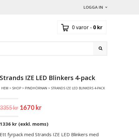
LOGGA IN
JAG HAR REDAN ETT
0 varor
-
0
kr
Användarnamn eller e-postadr
Lösenord
*
Strands IZE LED Blinkers 4-pack
Glömt lösenord?
HEM
>
SHOP
>
FYNDHÖRNAN
> STRANDS IZE LED BLINKERS 4-PACK
Registrera dig
NY KUND?
1670
kr
3355
kr
1336 kr (exkl. moms)
Ett fyrpack med Strands IZE LED Blinkers med