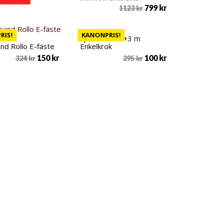
799
kr
1123
kr
RIS!
KANONPRIS!
Spännband 1+3 m
nd Rollo E-fäste
Enkelkrok
150
kr
100
kr
324
kr
295
kr