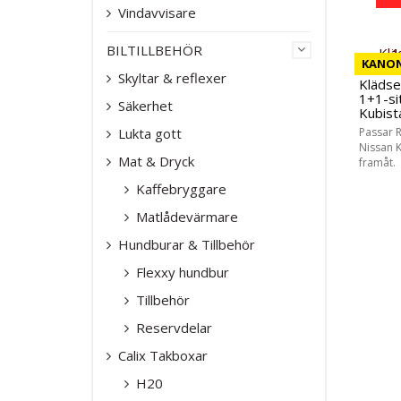
Vindavvisare
BILTILLBEHÖR
KANON
Skyltar & reflexer
Klädse
1+1-si
Säkerhet
Kubist
Lukta gott
Passar 
Nissan K
Mat & Dryck
framåt.
Kaffebryggare
Matlådevärmare
Hundburar & Tillbehör
Flexxy hundbur
Tillbehör
Reservdelar
Calix Takboxar
H20