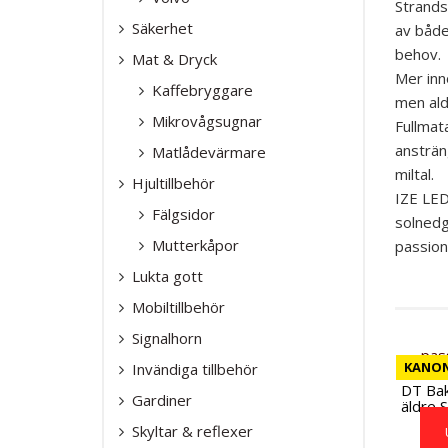
SIGNALHORN
Strands
BLIXTLJUSR
Säkerhet
INVÄNDIGA T
SAFTBLANDA
av både
TILLBEHÖR
GARDINER
behov.
Mat & Dryck
VARNINGSLJ
SKYLTAR & R
Mer inno
Kaffebryggare
VINDAVVISAR
men aldr
Mikrovågsugnar
Fullmat
ansträng
Matlådevärmare
miltal.
Hjultillbehör
IZE LED
Fälgsidor
solnedgå
Mutterkåpor
passion
Lukta gott
Mobiltillbehör
Signalhorn
KANON
Invändiga tillbehör
DT Bak
Gardiner
äldre S
Skyltar & reflexer