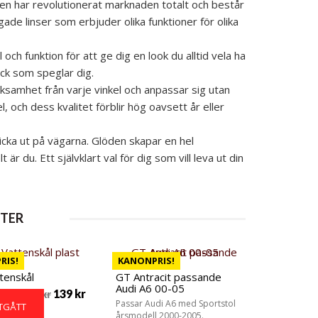
en har revolutionerat marknaden totalt och består
de linser som erbjuder olika funktioner för olika
ch funktion för att ge dig en look du alltid vela ha
yck som speglar dig.
samhet från varje vinkel och anpassar sig utan
el, och dess kvalitet förblir hög oavsett år eller
ticka ut på vägarna. Glöden skapar en hel
r du. Ett självklart val för dig som vill leva ut din
TER
RIS!
KANONPRIS!
tenskål
GT Antracit passande
Audi A6 00-05
139
kr
179
kr
Passar Audi A6 med Sportstol
TGÅTT
årsmodell 2000-2005.