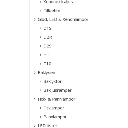
Xenonextraljus
Tillbehör
Glöd, LED & Xenonlampor
D1S
D2R
D2S
H1
T10
Baklysen
Baklyktor
Bakljusramper
Fick- & Pannlampor
Ficklampor
Pannlampor
LED-lister