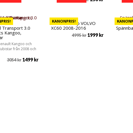
PRIS!
KANONPRIS!
KANONP
Safir Sidestep VOLVO
l Transport 3.0
XC60 2008-2016
Spännba
ts Kangoo,
1999
kr
4995
kr
ar
Renault Kangoo och
ubistar från 2008 och
1499
kr
3054
kr