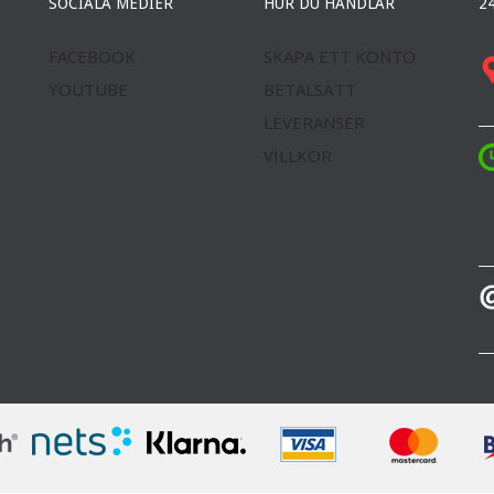
SOCIALA MEDIER
HUR DU HANDLAR
2
FACEBOOK
SKAPA ETT KONTO
YOUTUBE
BETALSÄTT
LEVERANSER
VILLKOR
T