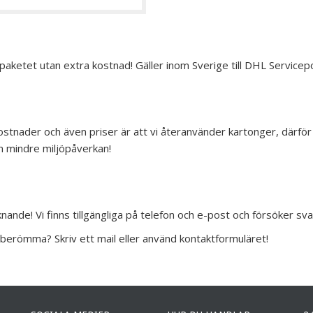
 paketet utan extra kostnad! Gäller inom Sverige till DHL Service
 kostnader och även priser är att vi återanvänder kartonger, därf
 en mindre miljöpåverkan!
liknande! Vi finns tillgängliga på telefon och e-post och försöker sv
u berömma? Skriv ett mail eller använd kontaktformuläret!