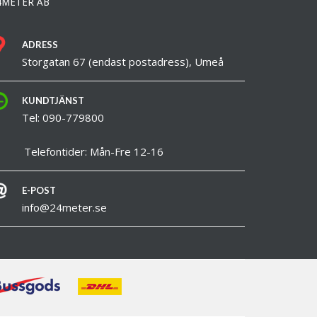
4METER AB
ADRESS
Storgatan 67 (endast postadress), Umeå
KUNDTJÄNST
Tel: 090-779800
elefontider: Mån-Fre 12-16
E-POST
info@24meter.se