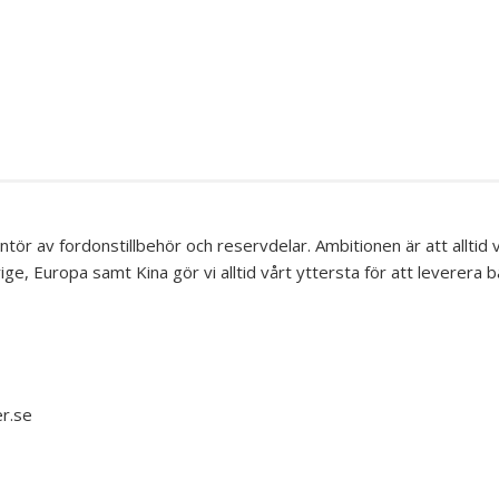
XAR
SÖGON
 RELÄN
KLAR
N
PER
&
ÄCKE &
LLARE
SANDE…
DER
NLAMPOR
ER
TER
R
SANDE…
HÖR
R
KTER
NTAKTER
 RAILS
TAKTER
 &
 SKARVAR
r av fordonstillbehör och reservdelar. Ambitionen är att alltid va
ILSBORD
ARE
K
ige, Europa samt Kina gör vi alltid vårt yttersta för att leverera b
SNING
ARE
SANDE…
UGNAR
BELYSNING
RMARE
LJUS
ÖR
INGSLJUS
LÄDSEL
OR
er.se
TSBELYSNING
KYDD
NG
S
HÖR