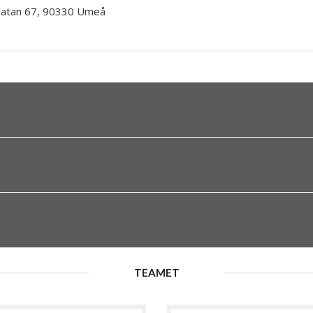
AMPER
rgatan 67, 90330 Umeå
ILLBEHÖR
RE
US
EFLEXER
E
TEAMET