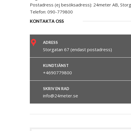
SIGNALHORN
BLIXTLJUSR
Postadress (ej besöksadress): 24meter AB, Sto
INVÄNDIGA T
SAFTBLANDA
Telefon: 090-779800
TILLBEHÖR
GARDINER
VARNINGSLJ
KONTAKTA OSS
SKYLTAR & R
VINDAVVISAR
ADRESS
Storgatan 67 (endast postadress)
KUNDTJÄNST
+4690779800
SKRIV EN RAD
info@24meter.se