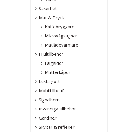
ARBETSBELY
STRÖMBRYT
MAT & DRYC
FRONTBÅGAR
Säkerhet
SCANIA
SIDORÖR
LED-ARBETS
KAFFEBRYGG
Mat & Dryck
VOLVO
MIKROVÅGS
Kaffebryggare
TRANSPORTB
MARKERINGS
MATLÅDEVÄ
DAF
Mikrovågsugnar
LED-MARKER
Matlådevärmare
HJULTILLBEH
NUMMERSKYL
Hjultillbehör
MASKIN PAS
FÄLGSIDOR
Fälgsidor
MUTTERKÅP
GRAMMER
SKÅPBELYSNI
Mutterkåpor
LUKTA GOTT
Lukta gott
UNIVERSAL
VARNINGSLJU
Mobiltillbehör
MOBILTILLBE
UNIVERSALK
BLIXTLJUS
Signalhorn
VERKSTADSS
BLIXTLJUSR
Invändiga tillbehör
SIGNALHORN
SAFTBLANDA
Gardiner
TILLBEHÖR
VARNINGSLJ
INVÄNDIGA T
Skyltar & reflexer