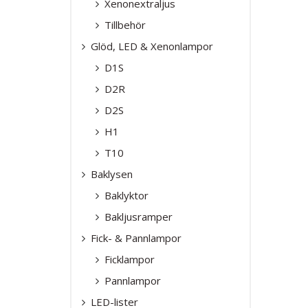
Xenonextraljus
Tillbehör
Glöd, LED & Xenonlampor
D1S
D2R
D2S
H1
T10
Baklysen
Baklyktor
Bakljusramper
Fick- & Pannlampor
Ficklampor
Pannlampor
LED-lister