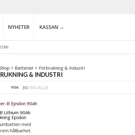
NYHETER
KASSAN →
GAR
EFLEXER
R
ASSANDE…
N
NÄT
OR
Shop
>
Batterier
> Förbrukning & Industri
RUKNING & INDUSTRI
RALJUS
&
NÄT
ASYSTEM
SS
US
OSOR
30
60
ALLA
VISA:
G
R
LJUS
MATTOR
 DIMMER
AP
RUMPOR
B Lithium 90Ah
K
kning Epsilon
ING
ARE
tiumbatteri med
D
OR
N
rem hållbarhet.
RMARE