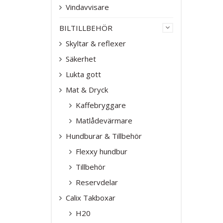
Vindavvisare
GARDINER
BILTILLBEHÖR
SKYLTAR & R
Skyltar & reflexer
Säkerhet
VINDAVVISAR
Lukta gott
Mat & Dryck
Kaffebryggare
Matlådevärmare
Hundburar & Tillbehör
Flexxy hundbur
Tillbehör
Reservdelar
Calix Takboxar
H20