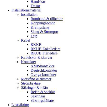
Handskar
Trasor
Installationsmateriel
Installation
Buntband & tillbehör
Kopplingsdosor
Krympslang
Slang & Strumpor
Tejp
Kabel
RKKB
RKUB Enkelledare
RKUB Flerledare
Kabelskor & skarvar
Kontakter
AMP-kontakter
Deutschkontakter
Övriga kontakter
Motstånd & dimmer
Strömbrytare
Säkringar & relän
Relän & socklar
Säkringar
Säkringshållare
Lastsäkring