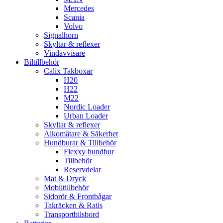
Mercedes
Scania
Volvo
Signalhorn
Skyltar & reflexer
Vindavvisare
Biltillbehör
Calix Takboxar
H20
H22
M22
Nordic Loader
Urban Loader
Skyltar & reflexer
Alkomätare & Säkerhet
Hundburar & Tillbehör
Flexxy hundbur
Tillbehör
Reservdelar
Mat & Dryck
Mobiltillbehör
Sidorör & Frontbågar
Takräcken & Rails
Transportbilsbord