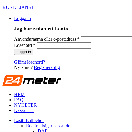
KUNDTJÄNST
Logga in
Jag har redan ett konto
Användarnamn eller e-postadress
*
Lösenord
*
Glömt lösenord?
Ny kund?
Registrera dig
HEM
FAQ
NYHETER
Kassan →
Lastbilstillbehör
Rostfria bågar passande…
DAF