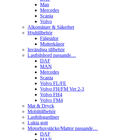
Man
Mercedes
Scania
Volvo
Alkomätare & Säkerhet
Hjultillbehör
Fälgsidor
Mutterkåpor
Invändiga tillbehör
Lastbilsbord passande…
DAF
MAN
Mercedes
Scania
Volvo FL/FE
Volvo FH/FM Ver 2-3
Volvo FH4
Volvo FM4
Mat & Dryck
Mobiltillbehör
Lastbilsgardiner
Lukta gott
Motorhuvstäcke/Mattor passande…
DAF
MAN