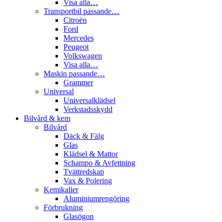
Visa alla…
Transportbil passande…
Citroën
Ford
Mercedes
Peugeot
Volkswagen
Visa alla…
Maskin passande…
Grammer
Universal
Universalklädsel
Verkstadsskydd
Bilvård & kem
Bilvård
Däck & Fälg
Glas
Klädsel & Mattor
Schampo & Avfettning
Tvättredskap
Vax & Polering
Kemikalier
Aluminiumrengöring
Förbrukning
Glasögon