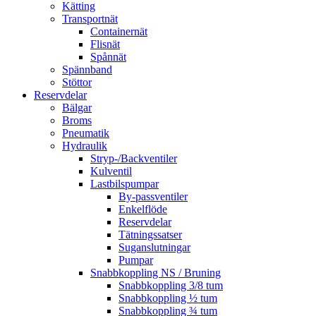
Kätting
Transportnät
Containernät
Flisnät
Spånnät
Spännband
Stöttor
Reservdelar
Bälgar
Broms
Pneumatik
Hydraulik
Stryp-/Backventiler
Kulventil
Lastbilspumpar
By-passventiler
Enkelflöde
Reservdelar
Tätningssatser
Suganslutningar
Pumpar
Snabbkoppling NS / Bruning
Snabbkoppling 3/8 tum
Snabbkoppling ½ tum
Snabbkoppling ¾ tum