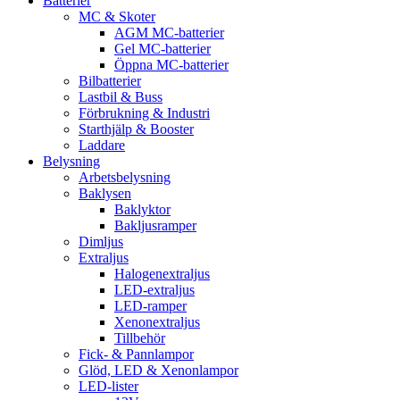
Batterier
MC & Skoter
AGM MC-batterier
Gel MC-batterier
Öppna MC-batterier
Bilbatterier
Lastbil & Buss
Förbrukning & Industri
Starthjälp & Booster
Laddare
Belysning
Arbetsbelysning
Baklysen
Baklyktor
Bakljusramper
Dimljus
Extraljus
Halogenextraljus
LED-extraljus
LED-ramper
Xenonextraljus
Tillbehör
Fick- & Pannlampor
Glöd, LED & Xenonlampor
LED-lister