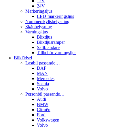
12V
24V
Markeringsljus
LED-markeringsljus
Nummerskyltsbelysning
Skåpbelysning
Varningsljus
Blixtljus
Blixtljusramper
Saftblandare
Tillbehör varningsljus
Bilklädsel
Lastbil passande…
DAF
MAN
Mercedes
Scania
Volvo
Personbil passande…
Audi
BMW
Citroën
Ford
Volkswagen
Volvo