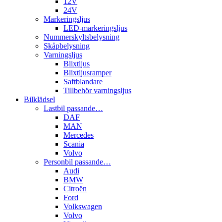
12V
24V
Markeringsljus
LED-markeringsljus
Nummerskyltsbelysning
Skåpbelysning
Varningsljus
Blixtljus
Blixtljusramper
Saftblandare
Tillbehör varningsljus
Bilklädsel
Lastbil passande…
DAF
MAN
Mercedes
Scania
Volvo
Personbil passande…
Audi
BMW
Citroën
Ford
Volkswagen
Volvo