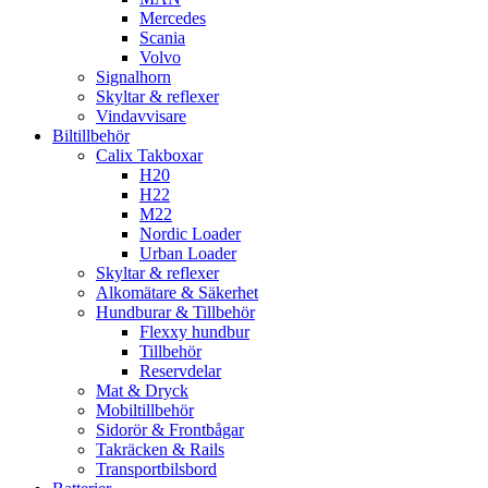
Mercedes
Scania
Volvo
Signalhorn
Skyltar & reflexer
Vindavvisare
Biltillbehör
Calix Takboxar
H20
H22
M22
Nordic Loader
Urban Loader
Skyltar & reflexer
Alkomätare & Säkerhet
Hundburar & Tillbehör
Flexxy hundbur
Tillbehör
Reservdelar
Mat & Dryck
Mobiltillbehör
Sidorör & Frontbågar
Takräcken & Rails
Transportbilsbord