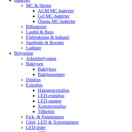
Batterier
MC & Skoter
AGM MC-batterier
Gel MC-batterier
Öppna MC-batterier
Bilbatterier
Lastbil & Buss
Förbrukning & Industri
Starthjälp & Booster
Laddare
Belysning
Arbetsbelysning
Baklysen
Baklyktor
Bakljusramper
Dimljus
Extraljus
Halogenextraljus
LED-extraljus
LED-ramper
Xenonextraljus
Tillbehör
Fick- & Pannlampor
Glöd, LED & Xenonlampor
LED-lister