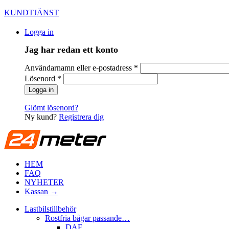
KUNDTJÄNST
Logga in
Jag har redan ett konto
Användarnamn eller e-postadress
*
Lösenord
*
Glömt lösenord?
Ny kund?
Registrera dig
HEM
FAQ
NYHETER
Kassan →
Lastbilstillbehör
Rostfria bågar passande…
DAF