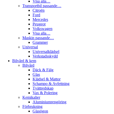
Visa alla…
Transportbil passande…
Citroën
Ford
Mercedes
Peugeot
Volkswagen
Visa alla…
Maskin passande…
Grammer
Universal
Universalklädsel
Verkstadsskydd
Bilvård & kem
Bilvård
Däck & Fälg
Glas
Klädsel & Mattor
Schampo & Avfettning
Tvättredskap
Vax & Polering
Kemikalier
Aluminiumrengöring
Förbrukning
Glasögon