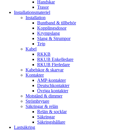
Handskar
Trasor
Installationsmateriel
Installation
Buntband & tillbehör
Kopplingsdosor
Krympslang
Slang & Strumpor
Tejp
Kabel
RKKB
RKUB Enkelledare
RKUB Flerledare
Kabelskor & skarvar
Kontakter
AMP-kontakter
Deutschkontakter
Övriga kontakter
Motstånd & dimmer
Strömbrytare
Säkringar & relän
Relän & socklar
Säkringar
Säkringshållare
Lastsäkring