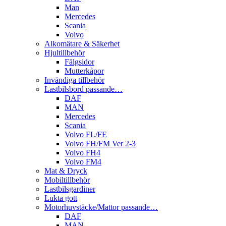
Man
Mercedes
Scania
Volvo
Alkomätare & Säkerhet
Hjultillbehör
Fälgsidor
Mutterkåpor
Invändiga tillbehör
Lastbilsbord passande…
DAF
MAN
Mercedes
Scania
Volvo FL/FE
Volvo FH/FM Ver 2-3
Volvo FH4
Volvo FM4
Mat & Dryck
Mobiltillbehör
Lastbilsgardiner
Lukta gott
Motorhuvstäcke/Mattor passande…
DAF
MAN