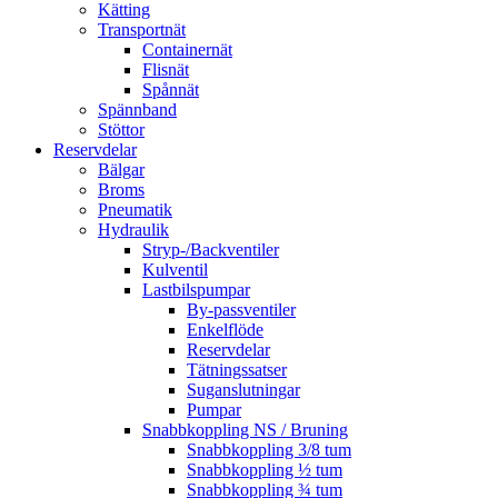
Kätting
Transportnät
Containernät
Flisnät
Spånnät
Spännband
Stöttor
Reservdelar
Bälgar
Broms
Pneumatik
Hydraulik
Stryp-/Backventiler
Kulventil
Lastbilspumpar
By-passventiler
Enkelflöde
Reservdelar
Tätningssatser
Suganslutningar
Pumpar
Snabbkoppling NS / Bruning
Snabbkoppling 3/8 tum
Snabbkoppling ½ tum
Snabbkoppling ¾ tum