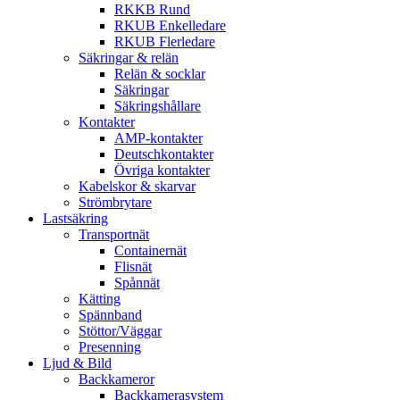
RKKB Rund
RKUB Enkelledare
RKUB Flerledare
Säkringar & relän
Relän & socklar
Säkringar
Säkringshållare
Kontakter
AMP-kontakter
Deutschkontakter
Övriga kontakter
Kabelskor & skarvar
Strömbrytare
Lastsäkring
Transportnät
Containernät
Flisnät
Spånnät
Kätting
Spännband
Stöttor/Väggar
Presenning
Ljud & Bild
Backkameror
Backkamerasystem