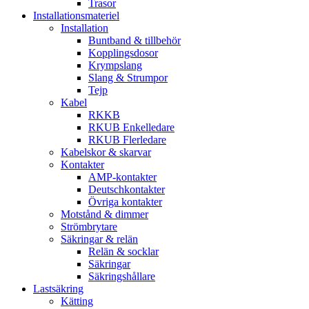
Trasor
Installationsmateriel
Installation
Buntband & tillbehör
Kopplingsdosor
Krympslang
Slang & Strumpor
Tejp
Kabel
RKKB
RKUB Enkelledare
RKUB Flerledare
Kabelskor & skarvar
Kontakter
AMP-kontakter
Deutschkontakter
Övriga kontakter
Motstånd & dimmer
Strömbrytare
Säkringar & relän
Relän & socklar
Säkringar
Säkringshållare
Lastsäkring
Kätting