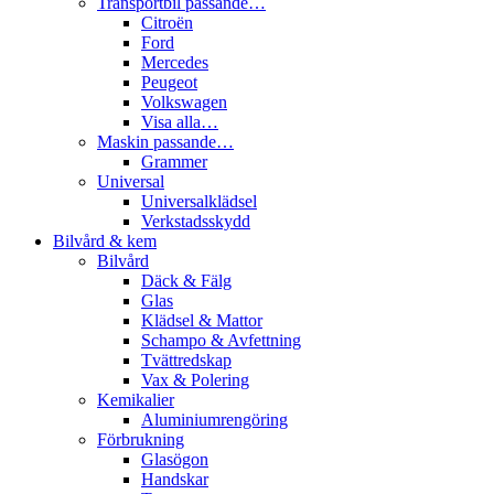
Transportbil passande…
Citroën
Ford
Mercedes
Peugeot
Volkswagen
Visa alla…
Maskin passande…
Grammer
Universal
Universalklädsel
Verkstadsskydd
Bilvård & kem
Bilvård
Däck & Fälg
Glas
Klädsel & Mattor
Schampo & Avfettning
Tvättredskap
Vax & Polering
Kemikalier
Aluminiumrengöring
Förbrukning
Glasögon
Handskar