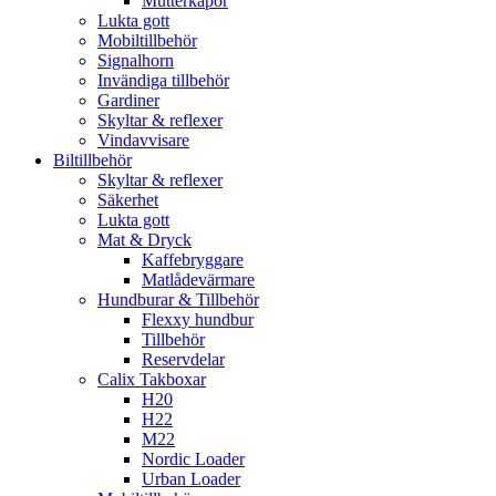
Mutterkåpor
Lukta gott
Mobiltillbehör
Signalhorn
Invändiga tillbehör
Gardiner
Skyltar & reflexer
Vindavvisare
Biltillbehör
Skyltar & reflexer
Säkerhet
Lukta gott
Mat & Dryck
Kaffebryggare
Matlådevärmare
Hundburar & Tillbehör
Flexxy hundbur
Tillbehör
Reservdelar
Calix Takboxar
H20
H22
M22
Nordic Loader
Urban Loader