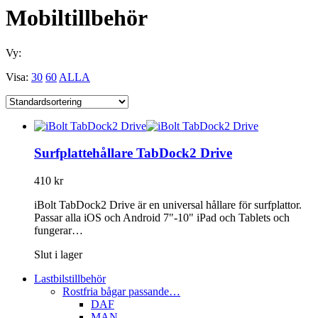
Mobiltillbehör
Vy:
Visa:
30
60
ALLA
Surfplattehållare TabDock2 Drive
410
kr
iBolt TabDock2 Drive är en universal hållare för surfplattor.
Passar alla iOS och Android 7"-10" iPad och Tablets och
fungerar…
Slut i lager
Lastbilstillbehör
Rostfria bågar passande…
DAF
MAN