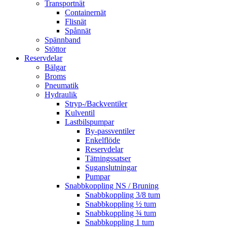
Transportnät
Containernät
Flisnät
Spånnät
Spännband
Stöttor
Reservdelar
Bälgar
Broms
Pneumatik
Hydraulik
Stryp-/Backventiler
Kulventil
Lastbilspumpar
By-passventiler
Enkelflöde
Reservdelar
Tätningssatser
Suganslutningar
Pumpar
Snabbkoppling NS / Bruning
Snabbkoppling 3/8 tum
Snabbkoppling ½ tum
Snabbkoppling ¾ tum
Snabbkoppling 1 tum