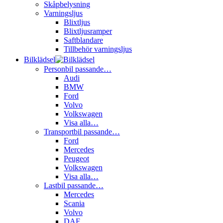
Skåpbelysning
Varningsljus
Blixtljus
Blixtljusramper
Saftblandare
Tillbehör varningsljus
Bilklädsel
Personbil passande…
Audi
BMW
Ford
Volvo
Volkswagen
Visa alla…
Transportbil passande…
Ford
Mercedes
Peugeot
Volkswagen
Visa alla…
Lastbil passande…
Mercedes
Scania
Volvo
DAF