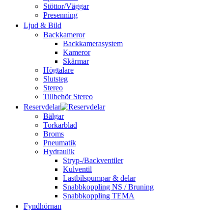
Stöttor/Väggar
Presenning
Ljud & Bild
Backkameror
Backkamerasystem
Kameror
Skärmar
Högtalare
Slutsteg
Stereo
Tillbehör Stereo
Reservdelar
Bälgar
Torkarblad
Broms
Pneumatik
Hydraulik
Stryp-/Backventiler
Kulventil
Lastbilspumpar & delar
Snabbkoppling NS / Bruning
Snabbkoppling TEMA
Fyndhörnan