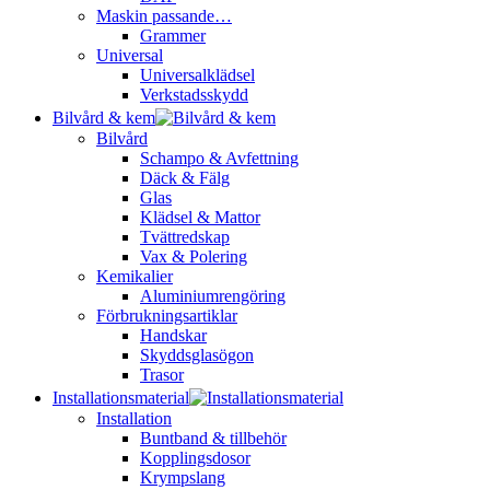
Maskin passande…
Grammer
Universal
Universalklädsel
Verkstadsskydd
Bilvård & kem
Bilvård
Schampo & Avfettning
Däck & Fälg
Glas
Klädsel & Mattor
Tvättredskap
Vax & Polering
Kemikalier
Aluminiumrengöring
Förbrukningsartiklar
Handskar
Skyddsglasögon
Trasor
Installationsmaterial
Installation
Buntband & tillbehör
Kopplingsdosor
Krympslang