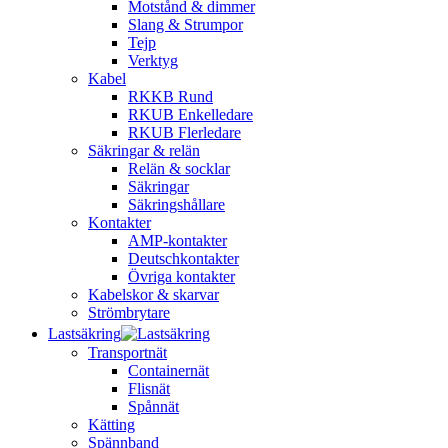
Motstånd & dimmer
Slang & Strumpor
Tejp
Verktyg
Kabel
RKKB Rund
RKUB Enkelledare
RKUB Flerledare
Säkringar & relän
Relän & socklar
Säkringar
Säkringshållare
Kontakter
AMP-kontakter
Deutschkontakter
Övriga kontakter
Kabelskor & skarvar
Strömbrytare
Lastsäkring
Transportnät
Containernät
Flisnät
Spånnät
Kätting
Spännband