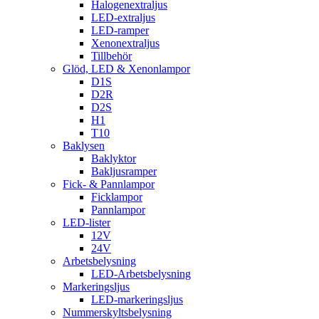
Halogenextraljus
LED-extraljus
LED-ramper
Xenonextraljus
Tillbehör
Glöd, LED & Xenonlampor
D1S
D2R
D2S
H1
T10
Baklysen
Baklyktor
Bakljusramper
Fick- & Pannlampor
Ficklampor
Pannlampor
LED-lister
12V
24V
Arbetsbelysning
LED-Arbetsbelysning
Markeringsljus
LED-markeringsljus
Nummerskyltsbelysning