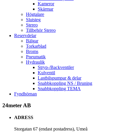
Kameror
Skärmar
Högtalare
Slutsteg
Stereo
Tillbehör Stereo
Reservdelar
Bälgar
Torkarblad
Broms
Pneumatik
Hydraulik
Stryp-/Backventiler
Kulventil
Lastbilspumpar & delar
Snabbkoppling NS / Bruning
Snabbkoppling TEMA
Fyndhörnan
24meter AB
ADRESS
Storgatan 67 (endast postadress), Umeå