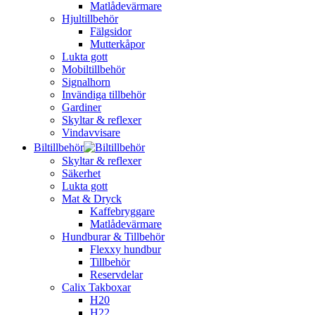
Matlådevärmare
Hjultillbehör
Fälgsidor
Mutterkåpor
Lukta gott
Mobiltillbehör
Signalhorn
Invändiga tillbehör
Gardiner
Skyltar & reflexer
Vindavvisare
Biltillbehör
Skyltar & reflexer
Säkerhet
Lukta gott
Mat & Dryck
Kaffebryggare
Matlådevärmare
Hundburar & Tillbehör
Flexxy hundbur
Tillbehör
Reservdelar
Calix Takboxar
H20
H22