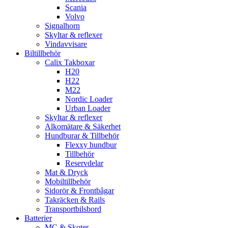
Scania
Volvo
Signalhorn
Skyltar & reflexer
Vindavvisare
Biltillbehör
Calix Takboxar
H20
H22
M22
Nordic Loader
Urban Loader
Skyltar & reflexer
Alkomätare & Säkerhet
Hundburar & Tillbehör
Flexxy hundbur
Tillbehör
Reservdelar
Mat & Dryck
Mobiltillbehör
Sidorör & Frontbågar
Takräcken & Rails
Transportbilsbord
Batterier
MC & Skoter