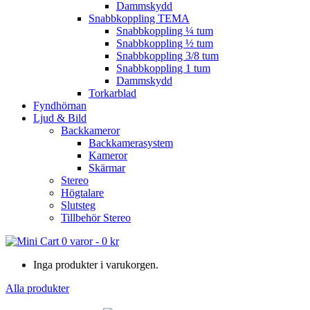
Dammskydd
Snabbkoppling TEMA
Snabbkoppling ¼ tum
Snabbkoppling ½ tum
Snabbkoppling 3/8 tum
Snabbkoppling 1 tum
Dammskydd
Torkarblad
Fyndhörnan
Ljud & Bild
Backkameror
Backkamerasystem
Kameror
Skärmar
Stereo
Högtalare
Slutsteg
Tillbehör Stereo
0 varor
-
0
kr
Inga produkter i varukorgen.
Alla produkter