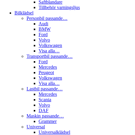
Saftblandare
Tillbehör varningsljus
Bilklädsel
Personbil passande…
Audi
BMW
Ford
Volvo
Volkswagen
Visa alla…
Transportbil passande…
Ford
Mercedes
Peugeot
Volkswagen
Visa alla…
Lastbil passande…
Mercedes
Scania
Volvo
DAF
Maskin passande…
Grammer
Universal
Universalklädsel