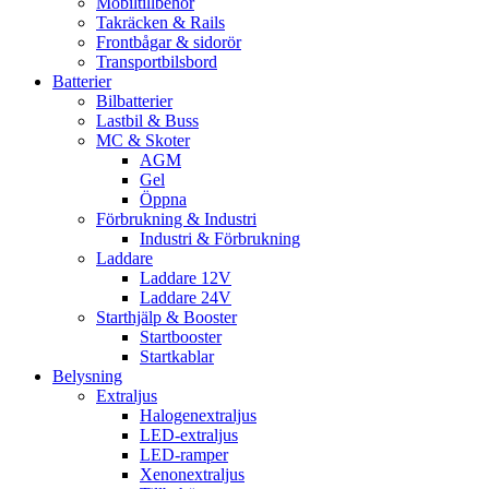
Mobiltillbehör
Takräcken & Rails
Frontbågar & sidorör
Transportbilsbord
Batterier
Bilbatterier
Lastbil & Buss
MC & Skoter
AGM
Gel
Öppna
Förbrukning & Industri
Industri & Förbrukning
Laddare
Laddare 12V
Laddare 24V
Starthjälp & Booster
Startbooster
Startkablar
Belysning
Extraljus
Halogenextraljus
LED-extraljus
LED-ramper
Xenonextraljus