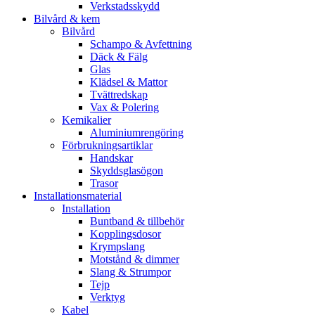
Verkstadsskydd
Bilvård & kem
Bilvård
Schampo & Avfettning
Däck & Fälg
Glas
Klädsel & Mattor
Tvättredskap
Vax & Polering
Kemikalier
Aluminiumrengöring
Förbrukningsartiklar
Handskar
Skyddsglasögon
Trasor
Installationsmaterial
Installation
Buntband & tillbehör
Kopplingsdosor
Krympslang
Motstånd & dimmer
Slang & Strumpor
Tejp
Verktyg
Kabel