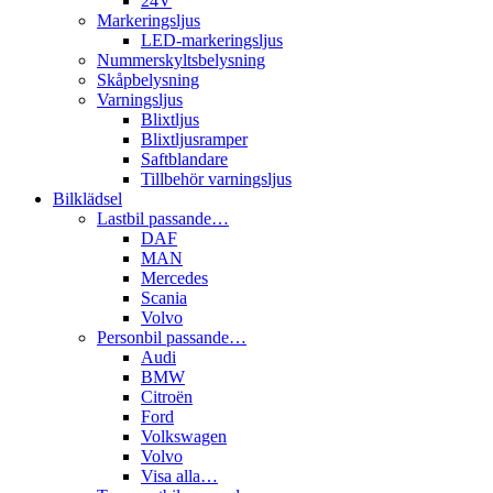
24V
Markeringsljus
LED-markeringsljus
Nummerskyltsbelysning
Skåpbelysning
Varningsljus
Blixtljus
Blixtljusramper
Saftblandare
Tillbehör varningsljus
Bilklädsel
Lastbil passande…
DAF
MAN
Mercedes
Scania
Volvo
Personbil passande…
Audi
BMW
Citroën
Ford
Volkswagen
Volvo
Visa alla…