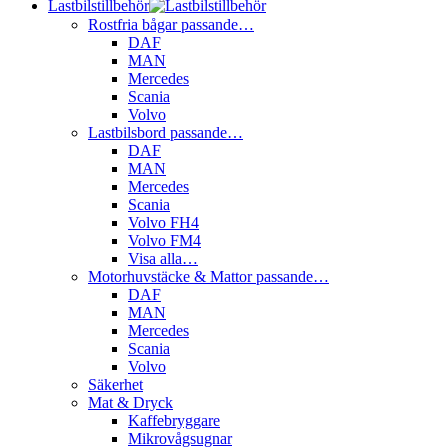
Lastbilstillbehör
Rostfria bågar passande…
DAF
MAN
Mercedes
Scania
Volvo
Lastbilsbord passande…
DAF
MAN
Mercedes
Scania
Volvo FH4
Volvo FM4
Visa alla…
Motorhuvstäcke & Mattor passande…
DAF
MAN
Mercedes
Scania
Volvo
Säkerhet
Mat & Dryck
Kaffebryggare
Mikrovågsugnar