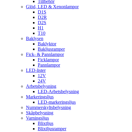
Tillbehör
Glöd, LED & Xenonlampor
D1S
D2R
D2S
H1
T10
Baklysen
Baklyktor
Bakljusramper
Fick- & Pannlampor
Ficklampor
Pannlampor
LED-lister
12V
24V
Arbetsbelysning
LED-Arbetsbelysning
Markeringsljus
LED-markeringsljus
Nummerskyltsbelysning
Skåpbelysning
Varningsljus
Blixtljus
Blixtljusramper