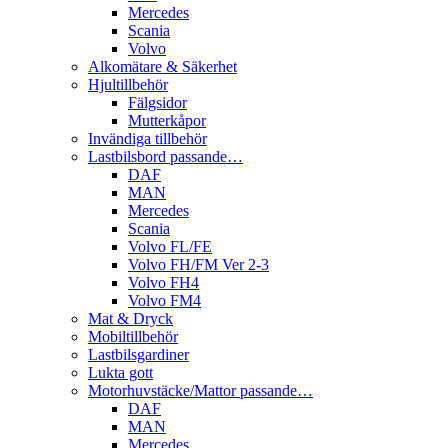
Mercedes
Scania
Volvo
Alkomätare & Säkerhet
Hjultillbehör
Fälgsidor
Mutterkåpor
Invändiga tillbehör
Lastbilsbord passande…
DAF
MAN
Mercedes
Scania
Volvo FL/FE
Volvo FH/FM Ver 2-3
Volvo FH4
Volvo FM4
Mat & Dryck
Mobiltillbehör
Lastbilsgardiner
Lukta gott
Motorhuvstäcke/Mattor passande…
DAF
MAN
Mercedes