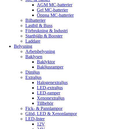
AGM MC-batterier
Gel MC-batterier
Öppna MC-batterier
Bilbatterier
Lastbil & Buss
Förbrukning & Industri
Starthjälp & Booster
Laddare
Belysning
Arbetsbelysning
Baklysen
Baklyktor
Bakljusramper
Dimljus
Extraljus
Halogenextraljus
LED-extraljus
LED-ramper
Xenonextraljus
Tillbehör
Fick- & Pannlampor
Glöd, LED & Xenonlampor
LED-lister
12V