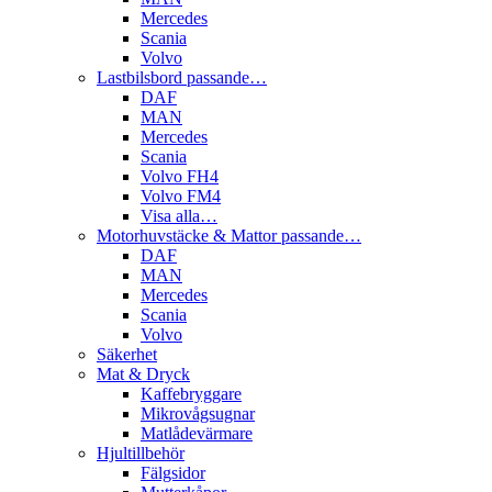
Mercedes
Scania
Volvo
Lastbilsbord passande…
DAF
MAN
Mercedes
Scania
Volvo FH4
Volvo FM4
Visa alla…
Motorhuvstäcke & Mattor passande…
DAF
MAN
Mercedes
Scania
Volvo
Säkerhet
Mat & Dryck
Kaffebryggare
Mikrovågsugnar
Matlådevärmare
Hjultillbehör
Fälgsidor