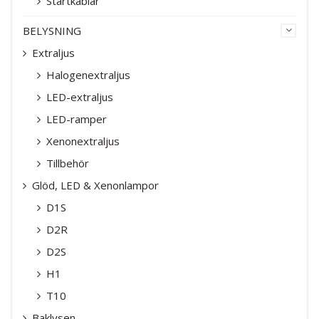
Startkablar
BELYSNING
Extraljus
Halogenextraljus
LED-extraljus
LED-ramper
Xenonextraljus
Tillbehör
Glöd, LED & Xenonlampor
D1S
D2R
D2S
H1
T10
Baklysen