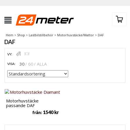
Hem
>
Shop
>
Lastbilstillbehör
>
Motorhuvstäcke/Mattor
> DAF
DAF
VY:
30
60
ALLA
VISA:
Motorhuvstäcke
passande DAF
1540
kr
från: