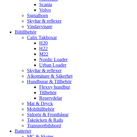
Scania
Volvo
Signalhorn
Skyltar & reflexer
Vindavvisare
Biltillbehör
Calix Takboxar
H20
H22
M22
Nordic Loader
Urban Loader
Skyltar & reflexer
Alkomätare & Säkerhet
Hundburar & Tillbehör
Flexxy hundbur
Tillbehör
Reservdelar
Mat & Dryck
Mobiltillbehör
Sidorör & Frontbågar
Takräcken & Rails
Transportbilsbord
Batterier
MC & Skoter