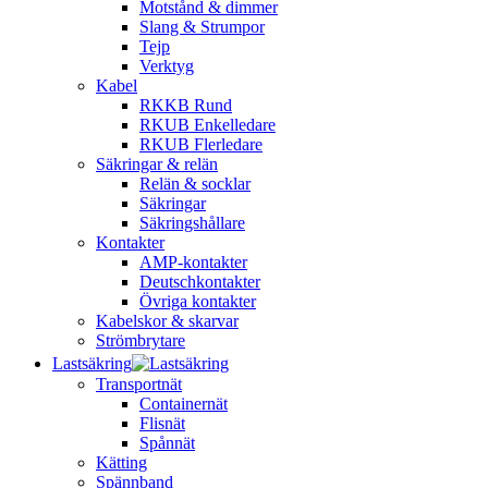
Motstånd & dimmer
Slang & Strumpor
Tejp
Verktyg
Kabel
RKKB Rund
RKUB Enkelledare
RKUB Flerledare
Säkringar & relän
Relän & socklar
Säkringar
Säkringshållare
Kontakter
AMP-kontakter
Deutschkontakter
Övriga kontakter
Kabelskor & skarvar
Strömbrytare
Lastsäkring
Transportnät
Containernät
Flisnät
Spånnät
Kätting
Spännband