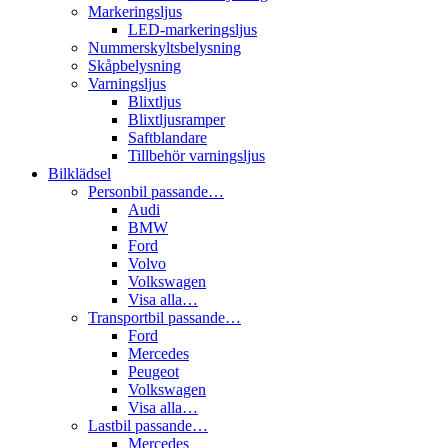
Markeringsljus
LED-markeringsljus
Nummerskyltsbelysning
Skåpbelysning
Varningsljus
Blixtljus
Blixtljusramper
Saftblandare
Tillbehör varningsljus
Bilklädsel
Personbil passande…
Audi
BMW
Ford
Volvo
Volkswagen
Visa alla…
Transportbil passande…
Ford
Mercedes
Peugeot
Volkswagen
Visa alla…
Lastbil passande…
Mercedes