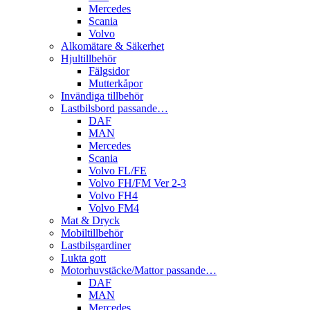
Mercedes
Scania
Volvo
Alkomätare & Säkerhet
Hjultillbehör
Fälgsidor
Mutterkåpor
Invändiga tillbehör
Lastbilsbord passande…
DAF
MAN
Mercedes
Scania
Volvo FL/FE
Volvo FH/FM Ver 2-3
Volvo FH4
Volvo FM4
Mat & Dryck
Mobiltillbehör
Lastbilsgardiner
Lukta gott
Motorhuvstäcke/Mattor passande…
DAF
MAN
Mercedes