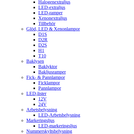
Halogenextraljus
LED-extraljus
LED-ramper
Xenonextraljus
Tillbehör
Glöd, LED & Xenonlampor
D1S
D2R
D2S
H1
T10
Baklysen
Baklyktor
Bakljusramper
Fick- & Pannlampor
Ficklampor
Pannlampor
LED-lister
12V
24V
Arbetsbelysning
LED-Arbetsbelysning
Markeringsljus
LED-markeringsljus
Nummerskyltsbelysning