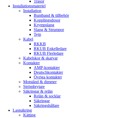
Trasor
Installationsmateriel
Installation
Buntband & tillbehör
Kopplingsdosor
Krympslang
Slang & Strumpor
Tejp
Kabel
RKKB
RKUB Enkelledare
RKUB Flerledare
Kabelskor & skarvar
Kontakter
AMP-kontakter
Deutschkontakter
Övriga kontakter
Motstånd & dimmer
Strömbrytare
Säkringar & relän
Relän & socklar
Säkringar
Säkringshållare
Lastsäkring
Kätting