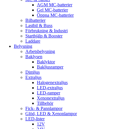
AGM MC-batterier
Gel MC-batterier
Öppna MC-batterier
Bilbatterier
Lastbil & Buss
Förbrukning & Industri
Starthjälp & Booster
Laddare
Belysning
Arbetsbelysning
Baklysen
Baklyktor
Bakljusramper
Dimljus
Extraljus
Halogenextraljus
LED-extraljus
LED-ramper
Xenonextraljus
Tillbehör
Fick- & Pannlampor
Glöd, LED & Xenonlampor
LED-lister
12V