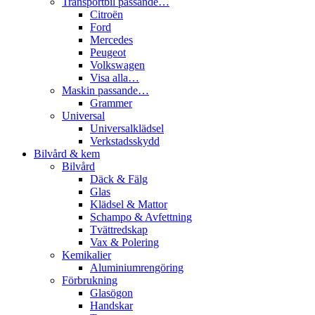
Transportbil passande…
Citroën
Ford
Mercedes
Peugeot
Volkswagen
Visa alla…
Maskin passande…
Grammer
Universal
Universalklädsel
Verkstadsskydd
Bilvård & kem
Bilvård
Däck & Fälg
Glas
Klädsel & Mattor
Schampo & Avfettning
Tvättredskap
Vax & Polering
Kemikalier
Aluminiumrengöring
Förbrukning
Glasögon
Handskar