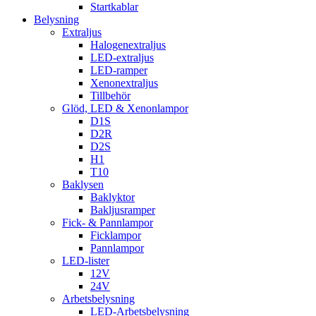
Startkablar
Belysning
Extraljus
Halogenextraljus
LED-extraljus
LED-ramper
Xenonextraljus
Tillbehör
Glöd, LED & Xenonlampor
D1S
D2R
D2S
H1
T10
Baklysen
Baklyktor
Bakljusramper
Fick- & Pannlampor
Ficklampor
Pannlampor
LED-lister
12V
24V
Arbetsbelysning
LED-Arbetsbelysning