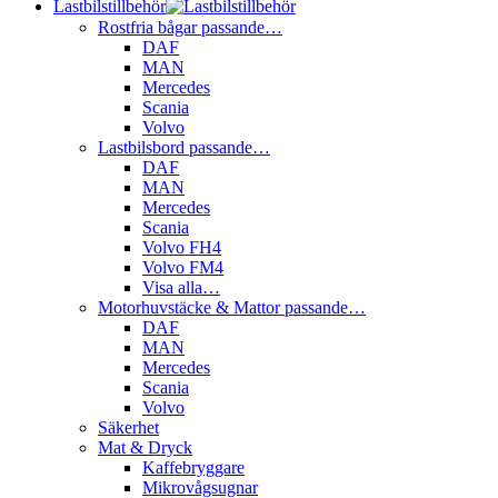
Lastbilstillbehör
Rostfria bågar passande…
DAF
MAN
Mercedes
Scania
Volvo
Lastbilsbord passande…
DAF
MAN
Mercedes
Scania
Volvo FH4
Volvo FM4
Visa alla…
Motorhuvstäcke & Mattor passande…
DAF
MAN
Mercedes
Scania
Volvo
Säkerhet
Mat & Dryck
Kaffebryggare
Mikrovågsugnar