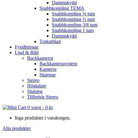
Dammskydd
Snabbkoppling TEMA
Snabbkoppling ¼ tum
Snabbkoppling ½ tum
Snabbkoppling 3/8 tum
Snabbkoppling 1 tum
Dammskydd
Torkarblad
Fyndhörnan
Ljud & Bild
Backkameror
Backkamerasystem
Kameror
Skärmar
Stereo
Högtalare
Slutsteg
Tillbehör Stereo
0 varor
-
0
kr
Inga produkter i varukorgen.
Alla produkter