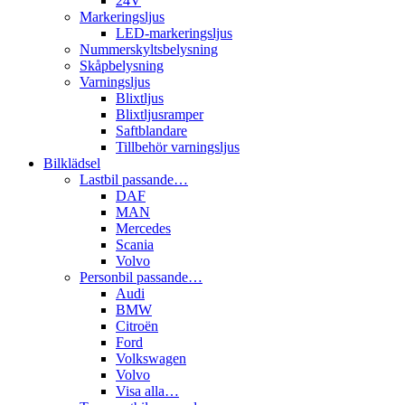
24V
Markeringsljus
LED-markeringsljus
Nummerskyltsbelysning
Skåpbelysning
Varningsljus
Blixtljus
Blixtljusramper
Saftblandare
Tillbehör varningsljus
Bilklädsel
Lastbil passande…
DAF
MAN
Mercedes
Scania
Volvo
Personbil passande…
Audi
BMW
Citroën
Ford
Volkswagen
Volvo
Visa alla…