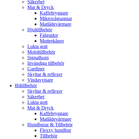
Säkerhet
Mat & Dryck
Kaffebryggare
Mikrovågsugnar
Matlådevärmare
Hjultillbehör
Fälgsidor
Mutterkåpor
Lukta gott
Mobiltillbehör
Signalhorn
Invändiga tillbehör
Gardiner
Skyltar & reflexer
Vindavvisare
Biltillbehör
Skyltar & reflexer
Säkerhet
Lukta gott
Mat & Dryck
Kaffebryggare
Matlådevärmare
Hundburar & Tillbehör
Flexxy hundbur
Tillbehör