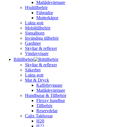
Matlådevärmare
Hjultillbehör
Fälgsidor
Mutterkåpor
Lukta gott
Mobiltillbehör
Signalhorn
Invändiga tillbehör
Gardiner
Skyltar & reflexer
Vindavvisare
Biltillbehör
Skyltar & reflexer
Säkerhet
Lukta gott
Mat & Dryck
Kaffebryggare
Matlådevärmare
Hundburar & Tillbehör
Flexxy hundbur
Tillbehör
Reservdelar
Calix Takboxar
H20
H22