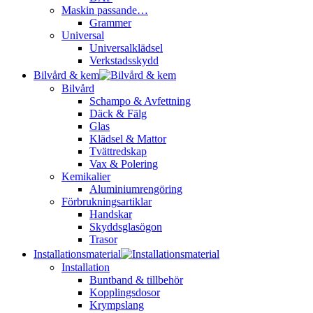
Maskin passande…
Grammer
Universal
Universalklädsel
Verkstadsskydd
Bilvård & kem
Bilvård
Schampo & Avfettning
Däck & Fälg
Glas
Klädsel & Mattor
Tvättredskap
Vax & Polering
Kemikalier
Aluminiumrengöring
Förbrukningsartiklar
Handskar
Skyddsglasögon
Trasor
Installationsmaterial
Installation
Buntband & tillbehör
Kopplingsdosor
Krympslang