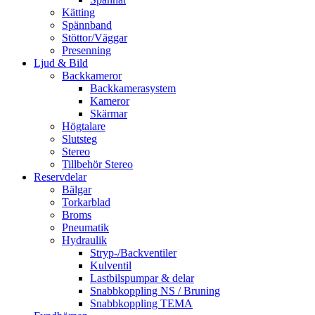
Kätting
Spännband
Stöttor/Väggar
Presenning
Ljud & Bild
Backkameror
Backkamerasystem
Kameror
Skärmar
Högtalare
Slutsteg
Stereo
Tillbehör Stereo
Reservdelar
Bälgar
Torkarblad
Broms
Pneumatik
Hydraulik
Stryp-/Backventiler
Kulventil
Lastbilspumpar & delar
Snabbkoppling NS / Bruning
Snabbkoppling TEMA