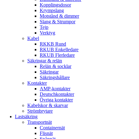
Kopplingsdosor
Krympslang
Motstånd & dimmer
Slang & Strumpor
Tejp
Verktyg
Kabel
RKKB Rund
RKUB Enkelledare
RKUB Flerledare
Säkringar & relän
Relän & socklar
Säkringar
Säkringshållare
Kontakter
AMP-kontakter
Deutschkontakter
Övriga kontakter
Kabelskor & skarvar
Strömbrytare
Lastsäkring
Transportnät
Containernät
Flisnät
Spånnät