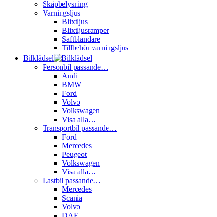
Skåpbelysning
Varningsljus
Blixtljus
Blixtljusramper
Saftblandare
Tillbehör varningsljus
Bilklädsel
Personbil passande…
Audi
BMW
Ford
Volvo
Volkswagen
Visa alla…
Transportbil passande…
Ford
Mercedes
Peugeot
Volkswagen
Visa alla…
Lastbil passande…
Mercedes
Scania
Volvo
DAF