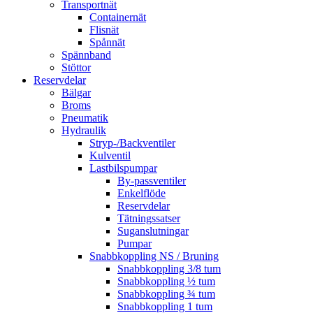
Transportnät
Containernät
Flisnät
Spånnät
Spännband
Stöttor
Reservdelar
Bälgar
Broms
Pneumatik
Hydraulik
Stryp-/Backventiler
Kulventil
Lastbilspumpar
By-passventiler
Enkelflöde
Reservdelar
Tätningssatser
Suganslutningar
Pumpar
Snabbkoppling NS / Bruning
Snabbkoppling 3/8 tum
Snabbkoppling ½ tum
Snabbkoppling ¾ tum
Snabbkoppling 1 tum