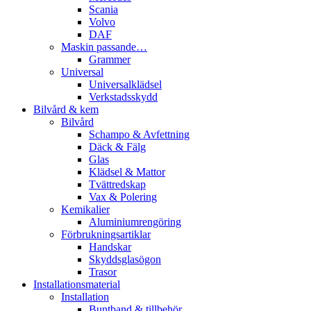
Scania
Volvo
DAF
Maskin passande…
Grammer
Universal
Universalklädsel
Verkstadsskydd
Bilvård & kem
Bilvård
Schampo & Avfettning
Däck & Fälg
Glas
Klädsel & Mattor
Tvättredskap
Vax & Polering
Kemikalier
Aluminiumrengöring
Förbrukningsartiklar
Handskar
Skyddsglasögon
Trasor
Installationsmaterial
Installation
Buntband & tillbehör