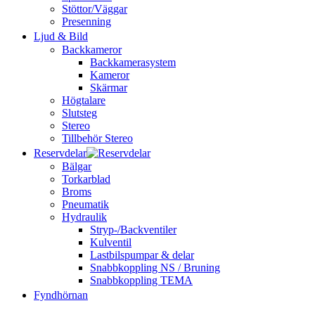
Stöttor/Väggar
Presenning
Ljud & Bild
Backkameror
Backkamerasystem
Kameror
Skärmar
Högtalare
Slutsteg
Stereo
Tillbehör Stereo
Reservdelar
Bälgar
Torkarblad
Broms
Pneumatik
Hydraulik
Stryp-/Backventiler
Kulventil
Lastbilspumpar & delar
Snabbkoppling NS / Bruning
Snabbkoppling TEMA
Fyndhörnan