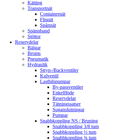
Kätting
Transportnät
Containernät
Flisnät
Spånnät
Spännband
Stöttor
Reservdelar
Bälgar
Broms
Pneumatik
Hydraulik
Stryp-/Backventiler
Kulventil
Lastbilspumpar
By-passventiler
Enkelflöde
Reservdelar
Tätningssatser
Suganslutningar
Pumpar
Snabbkoppling NS / Bruning
Snabbkoppling 3/8 tum
Snabbkoppling ½ tum
Snabbkoppling ¾ tum