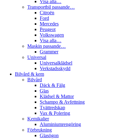
Visa alla…
Transportbil passande…
Citroën
Ford
Mercedes
Peugeot
Volkswagen
Visa alla…
Maskin passande…
Grammer
Universal
Universalklädsel
Verkstadsskydd
Bilvård & kem
Bilvård
Däck & Fälg
Glas
Klädsel & Mattor
Schampo & Avfettning
Tvättredskap
Vax & Polering
Kemikalier
Aluminiumrengöring
Förbrukning
Glasögon