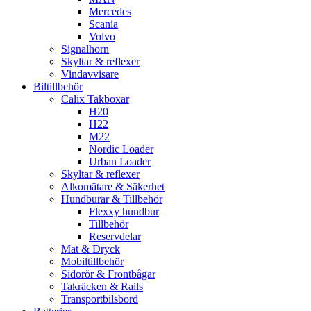
Mercedes
Scania
Volvo
Signalhorn
Skyltar & reflexer
Vindavvisare
Biltillbehör
Calix Takboxar
H20
H22
M22
Nordic Loader
Urban Loader
Skyltar & reflexer
Alkomätare & Säkerhet
Hundburar & Tillbehör
Flexxy hundbur
Tillbehör
Reservdelar
Mat & Dryck
Mobiltillbehör
Sidorör & Frontbågar
Takräcken & Rails
Transportbilsbord