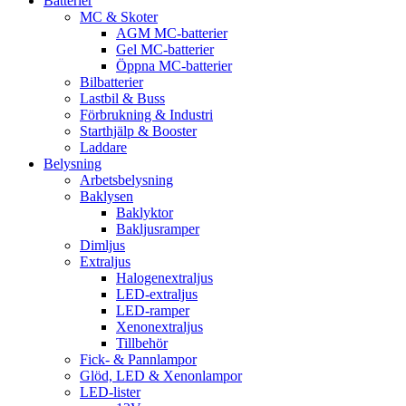
Batterier
MC & Skoter
AGM MC-batterier
Gel MC-batterier
Öppna MC-batterier
Bilbatterier
Lastbil & Buss
Förbrukning & Industri
Starthjälp & Booster
Laddare
Belysning
Arbetsbelysning
Baklysen
Baklyktor
Bakljusramper
Dimljus
Extraljus
Halogenextraljus
LED-extraljus
LED-ramper
Xenonextraljus
Tillbehör
Fick- & Pannlampor
Glöd, LED & Xenonlampor
LED-lister