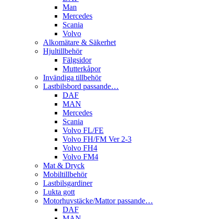
Man
Mercedes
Scania
Volvo
Alkomätare & Säkerhet
Hjultillbehör
Fälgsidor
Mutterkåpor
Invändiga tillbehör
Lastbilsbord passande…
DAF
MAN
Mercedes
Scania
Volvo FL/FE
Volvo FH/FM Ver 2-3
Volvo FH4
Volvo FM4
Mat & Dryck
Mobiltillbehör
Lastbilsgardiner
Lukta gott
Motorhuvstäcke/Mattor passande…
DAF
MAN