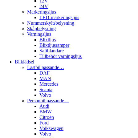
12V
24V
Markeringsljus
LED-markeringsljus
Nummerskyltsbelysning
Skåpbelysning
Varningsljus
Blixtljus
Blixtljusramper
Saftblandare
Tillbehör varningsljus
Bilklädsel
Lastbil passande…
DAF
MAN
Mercedes
Scania
Volvo
Personbil passande…
Audi
BMW
Citroën
Ford
Volkswagen
Volvo