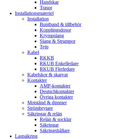
Handskar
Trasor
Installationsmateriel
Installation
Buntband & tillbehör
Kopplingsdosor
Krympslang
Slang & Strumpor
Tejp
Kabel
RKKB
RKUB Enkelledare
RKUB Flerledare
Kabelskor & skarvar
Kontakter
AMP-kontakter
Deutschkontakter
Övriga kontakter
Motstånd & dimmer
Strömbrytare
Säkringar & relän
Relän & socklar
Säkringar
Säkringshållare
Lastsäkring