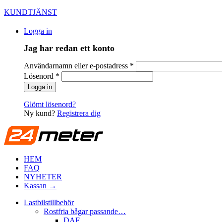
KUNDTJÄNST
Logga in
Jag har redan ett konto
Användarnamn eller e-postadress
*
Lösenord
*
Glömt lösenord?
Ny kund?
Registrera dig
HEM
FAQ
NYHETER
Kassan →
Lastbilstillbehör
Rostfria bågar passande…
DAF