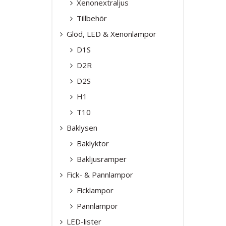
Xenonextraljus
Tillbehör
Glöd, LED & Xenonlampor
D1S
D2R
D2S
H1
T10
Baklysen
Baklyktor
Bakljusramper
Fick- & Pannlampor
Ficklampor
Pannlampor
LED-lister