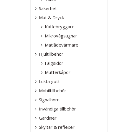
SIGNALHORN
BLIXTLJUSR
Säkerhet
INVÄNDIGA T
SAFTBLANDA
TILLBEHÖR
GARDINER
Mat & Dryck
VARNINGSLJ
SKYLTAR & R
Kaffebryggare
VINDAVVISAR
Mikrovågsugnar
Matlådevärmare
Hjultillbehör
Fälgsidor
Mutterkåpor
Lukta gott
Mobiltillbehör
Signalhorn
Invändiga tillbehör
Gardiner
Skyltar & reflexer