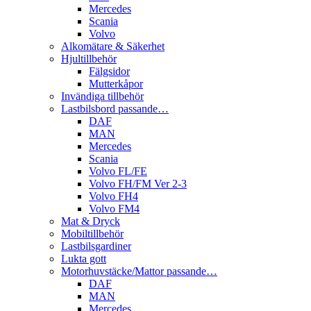
Mercedes
Scania
Volvo
Alkomätare & Säkerhet
Hjultillbehör
Fälgsidor
Mutterkåpor
Invändiga tillbehör
Lastbilsbord passande…
DAF
MAN
Mercedes
Scania
Volvo FL/FE
Volvo FH/FM Ver 2-3
Volvo FH4
Volvo FM4
Mat & Dryck
Mobiltillbehör
Lastbilsgardiner
Lukta gott
Motorhuvstäcke/Mattor passande…
DAF
MAN
Mercedes