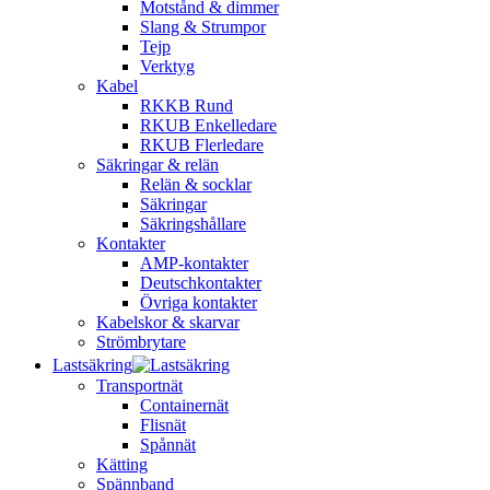
Motstånd & dimmer
Slang & Strumpor
Tejp
Verktyg
Kabel
RKKB Rund
RKUB Enkelledare
RKUB Flerledare
Säkringar & relän
Relän & socklar
Säkringar
Säkringshållare
Kontakter
AMP-kontakter
Deutschkontakter
Övriga kontakter
Kabelskor & skarvar
Strömbrytare
Lastsäkring
Transportnät
Containernät
Flisnät
Spånnät
Kätting
Spännband