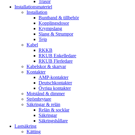
Trasor
Installationsmateriel
Installation
Buntband & tillbehör
Kopplingsdosor
Krympslang
Slang & Strumpor
Tejp
Kabel
RKKB
RKUB Enkelledare
RKUB Flerledare
Kabelskor & skarvar
Kontakter
AMP-kontakter
Deutschkontakter
Övriga kontakter
Motstånd & dimmer
Strömbrytare
Säkringar & relän
Relän & socklar
Säkringar
Säkringshållare
Lastsäkring
Kätting