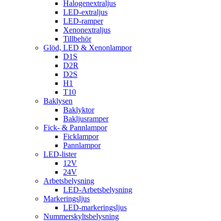
Halogenextraljus
LED-extraljus
LED-ramper
Xenonextraljus
Tillbehör
Glöd, LED & Xenonlampor
D1S
D2R
D2S
H1
T10
Baklysen
Baklyktor
Bakljusramper
Fick- & Pannlampor
Ficklampor
Pannlampor
LED-lister
12V
24V
Arbetsbelysning
LED-Arbetsbelysning
Markeringsljus
LED-markeringsljus
Nummerskyltsbelysning