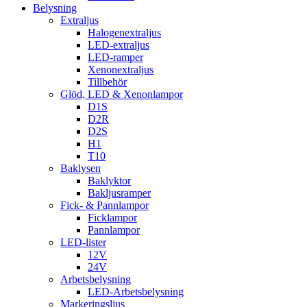
Belysning
Extraljus
Halogenextraljus
LED-extraljus
LED-ramper
Xenonextraljus
Tillbehör
Glöd, LED & Xenonlampor
D1S
D2R
D2S
H1
T10
Baklysen
Baklyktor
Bakljusramper
Fick- & Pannlampor
Ficklampor
Pannlampor
LED-lister
12V
24V
Arbetsbelysning
LED-Arbetsbelysning
Markeringsljus