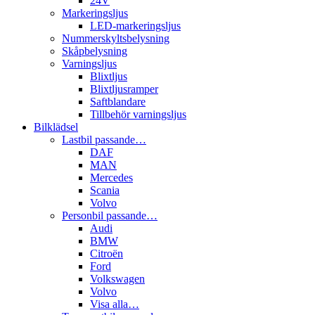
24V
Markeringsljus
LED-markeringsljus
Nummerskyltsbelysning
Skåpbelysning
Varningsljus
Blixtljus
Blixtljusramper
Saftblandare
Tillbehör varningsljus
Bilklädsel
Lastbil passande…
DAF
MAN
Mercedes
Scania
Volvo
Personbil passande…
Audi
BMW
Citroën
Ford
Volkswagen
Volvo
Visa alla…