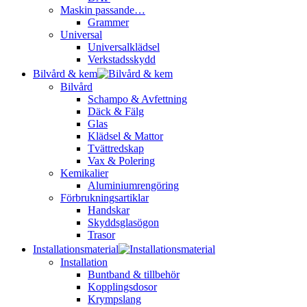
Maskin passande…
Grammer
Universal
Universalklädsel
Verkstadsskydd
Bilvård & kem
Bilvård
Schampo & Avfettning
Däck & Fälg
Glas
Klädsel & Mattor
Tvättredskap
Vax & Polering
Kemikalier
Aluminiumrengöring
Förbrukningsartiklar
Handskar
Skyddsglasögon
Trasor
Installationsmaterial
Installation
Buntband & tillbehör
Kopplingsdosor
Krympslang