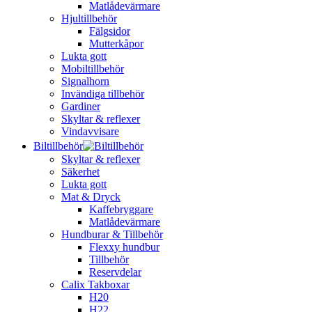
Matlådevärmare
Hjultillbehör
Fälgsidor
Mutterkåpor
Lukta gott
Mobiltillbehör
Signalhorn
Invändiga tillbehör
Gardiner
Skyltar & reflexer
Vindavvisare
Biltillbehör
Skyltar & reflexer
Säkerhet
Lukta gott
Mat & Dryck
Kaffebryggare
Matlådevärmare
Hundburar & Tillbehör
Flexxy hundbur
Tillbehör
Reservdelar
Calix Takboxar
H20
H22