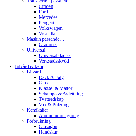
Transportbil passande…
Citroën
Ford
Mercedes
Peugeot
Volkswagen
Visa alla…
Maskin passande…
Grammer
Universal
Universalklädsel
Verkstadsskydd
Bilvård & kem
Bilvård
Däck & Fälg
Glas
Klädsel & Mattor
Schampo & Avfettning
Tvättredskap
Vax & Polering
Kemikalier
Aluminiumrengöring
Förbrukning
Glasögon
Handskar