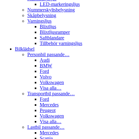
LED-markeringsljus
Nummerskyltsbelysning
Skåpbelysning
Varningsljus
Blixtljus
Blixtljusramper
Saftblandare
Tillbehör varningsljus
Bilklädsel
Personbil passande…
Audi
BMW
Ford
Volvo
Volkswagen
Visa alla…
Transportbil passande…
Ford
Mercedes
Peugeot
Volkswagen
Visa alla…
Lastbil passande…
Mercedes
Scania