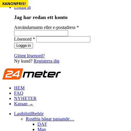
KANONPRIS!
KANONPRIS!
KANONPRIS!
KANONPRIS!
Logga in
Jag har redan ett konto
Användarnamn eller e-postadress
*
Lösenord
*
Glömt lösenord?
Ny kund?
Registrera dig
HEM
FAQ
NYHETER
Kassan →
Lastbilstillbehör
Rostfria bågar passande…
DAF
Man