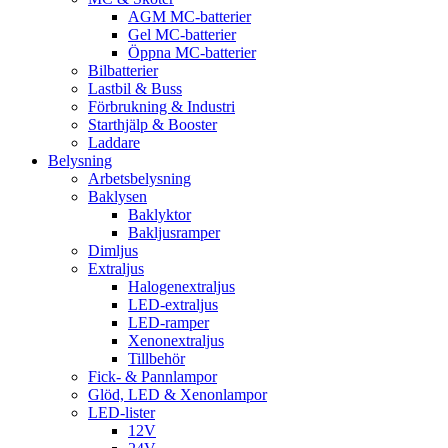
AGM MC-batterier
Gel MC-batterier
Öppna MC-batterier
Bilbatterier
Lastbil & Buss
Förbrukning & Industri
Starthjälp & Booster
Laddare
Belysning
Arbetsbelysning
Baklysen
Baklyktor
Bakljusramper
Dimljus
Extraljus
Halogenextraljus
LED-extraljus
LED-ramper
Xenonextraljus
Tillbehör
Fick- & Pannlampor
Glöd, LED & Xenonlampor
LED-lister
12V