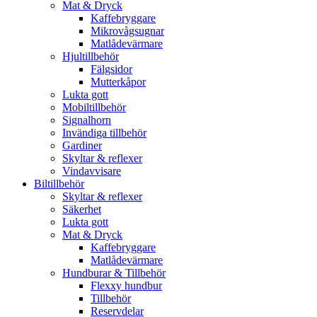
Mat & Dryck
Kaffebryggare
Mikrovågsugnar
Matlådevärmare
Hjultillbehör
Fälgsidor
Mutterkåpor
Lukta gott
Mobiltillbehör
Signalhorn
Invändiga tillbehör
Gardiner
Skyltar & reflexer
Vindavvisare
Biltillbehör
Skyltar & reflexer
Säkerhet
Lukta gott
Mat & Dryck
Kaffebryggare
Matlådevärmare
Hundburar & Tillbehör
Flexxy hundbur
Tillbehör
Reservdelar