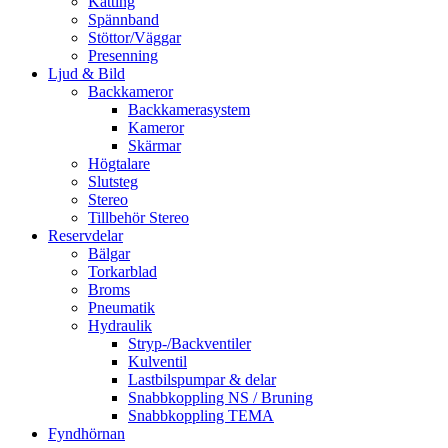
Kätting
Spännband
Stöttor/Väggar
Presenning
Ljud & Bild
Backkameror
Backkamerasystem
Kameror
Skärmar
Högtalare
Slutsteg
Stereo
Tillbehör Stereo
Reservdelar
Bälgar
Torkarblad
Broms
Pneumatik
Hydraulik
Stryp-/Backventiler
Kulventil
Lastbilspumpar & delar
Snabbkoppling NS / Bruning
Snabbkoppling TEMA
Fyndhörnan