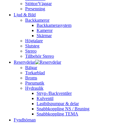
Stöttor/Väggar
Presenning
Ljud & Bild
Backkameror
Backkamerasystem
Kameror
Skärmar
Högtalare
Slutsteg
Stereo
Tillbehör Stereo
Reservdelar
Bälgar
Torkarblad
Broms
Pneumatik
Hydraulik
Stryp-/Backventiler
Kulventil
Lastbilspumpar & delar
Snabbkoppling NS / Bruning
Snabbkoppling TEMA
Fyndhörnan