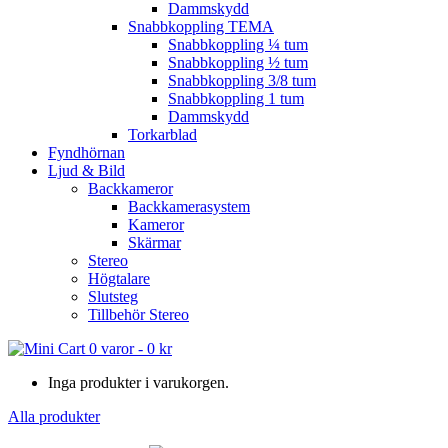
Dammskydd
Snabbkoppling TEMA
Snabbkoppling ¼ tum
Snabbkoppling ½ tum
Snabbkoppling 3/8 tum
Snabbkoppling 1 tum
Dammskydd
Torkarblad
Fyndhörnan
Ljud & Bild
Backkameror
Backkamerasystem
Kameror
Skärmar
Stereo
Högtalare
Slutsteg
Tillbehör Stereo
0 varor
-
0
kr
Inga produkter i varukorgen.
Alla produkter