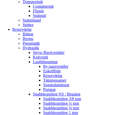
Transportnät
Containernät
Flisnät
Spånnät
Spännband
Stöttor
Reservdelar
Bälgar
Broms
Pneumatik
Hydraulik
Stryp-/Backventiler
Kulventil
Lastbilspumpar
By-passventiler
Enkelflöde
Reservdelar
Tätningssatser
Suganslutningar
Pumpar
Snabbkoppling NS / Bruning
Snabbkoppling 3/8 tum
Snabbkoppling ½ tum
Snabbkoppling ¾ tum
Snabbkoppling 1 tum