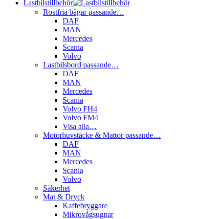
Lastbilstillbehör
Rostfria bågar passande…
DAF
MAN
Mercedes
Scania
Volvo
Lastbilsbord passande…
DAF
MAN
Mercedes
Scania
Volvo FH4
Volvo FM4
Visa alla…
Motorhuvstäcke & Mattor passande…
DAF
MAN
Mercedes
Scania
Volvo
Säkerhet
Mat & Dryck
Kaffebryggare
Mikrovågsugnar