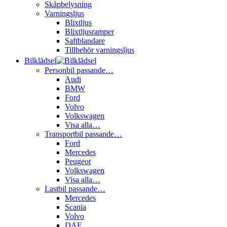
Skåpbelysning
Varningsljus
Blixtljus
Blixtljusramper
Saftblandare
Tillbehör varningsljus
Bilklädsel
Personbil passande…
Audi
BMW
Ford
Volvo
Volkswagen
Visa alla…
Transportbil passande…
Ford
Mercedes
Peugeot
Volkswagen
Visa alla…
Lastbil passande…
Mercedes
Scania
Volvo
DAF