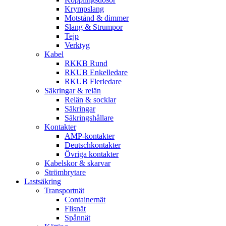
Krympslang
Motstånd & dimmer
Slang & Strumpor
Tejp
Verktyg
Kabel
RKKB Rund
RKUB Enkelledare
RKUB Flerledare
Säkringar & relän
Relän & socklar
Säkringar
Säkringshållare
Kontakter
AMP-kontakter
Deutschkontakter
Övriga kontakter
Kabelskor & skarvar
Strömbrytare
Lastsäkring
Transportnät
Containernät
Flisnät
Spånnät