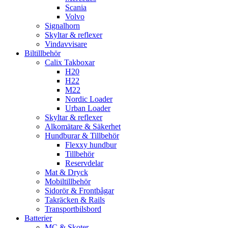
Scania
Volvo
Signalhorn
Skyltar & reflexer
Vindavvisare
Biltillbehör
Calix Takboxar
H20
H22
M22
Nordic Loader
Urban Loader
Skyltar & reflexer
Alkomätare & Säkerhet
Hundburar & Tillbehör
Flexxy hundbur
Tillbehör
Reservdelar
Mat & Dryck
Mobiltillbehör
Sidorör & Frontbågar
Takräcken & Rails
Transportbilsbord
Batterier
MC & Skoter