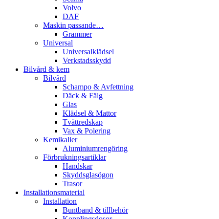
Volvo
DAF
Maskin passande…
Grammer
Universal
Universalklädsel
Verkstadsskydd
Bilvård & kem
Bilvård
Schampo & Avfettning
Däck & Fälg
Glas
Klädsel & Mattor
Tvättredskap
Vax & Polering
Kemikalier
Aluminiumrengöring
Förbrukningsartiklar
Handskar
Skyddsglasögon
Trasor
Installationsmaterial
Installation
Buntband & tillbehör
Kopplingsdosor