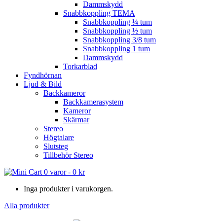
Dammskydd
Snabbkoppling TEMA
Snabbkoppling ¼ tum
Snabbkoppling ½ tum
Snabbkoppling 3/8 tum
Snabbkoppling 1 tum
Dammskydd
Torkarblad
Fyndhörnan
Ljud & Bild
Backkameror
Backkamerasystem
Kameror
Skärmar
Stereo
Högtalare
Slutsteg
Tillbehör Stereo
0 varor
-
0
kr
Inga produkter i varukorgen.
Alla produkter