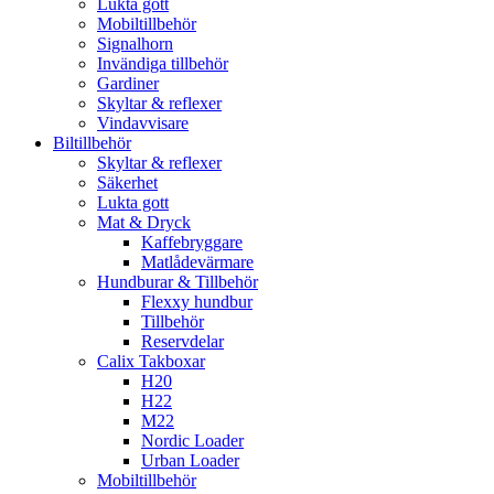
Lukta gott
Mobiltillbehör
Signalhorn
Invändiga tillbehör
Gardiner
Skyltar & reflexer
Vindavvisare
Biltillbehör
Skyltar & reflexer
Säkerhet
Lukta gott
Mat & Dryck
Kaffebryggare
Matlådevärmare
Hundburar & Tillbehör
Flexxy hundbur
Tillbehör
Reservdelar
Calix Takboxar
H20
H22
M22
Nordic Loader
Urban Loader
Mobiltillbehör