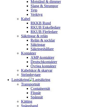
Motstånd & dimmer
Slang & Strumpor
Tejp
Verktyg
Kabel
RKKB Rund
RKUB Enkelledare
RKUB Flerledare
Säkringar & relän
Relän & socklar
Säkringar
Säkringshållare
Kontakter
AMP-kontakter
Deutschkontakter
Övriga kontakter
Kabelskor & skarvar
Strömbrytare
Lastsäkring
Transportnät
Containernät
Flisnät
Spånnät
Kätting
Spännband