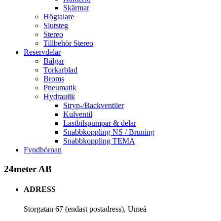
Skärmar
Högtalare
Slutsteg
Stereo
Tillbehör Stereo
Reservdelar
Bälgar
Torkarblad
Broms
Pneumatik
Hydraulik
Stryp-/Backventiler
Kulventil
Lastbilspumpar & delar
Snabbkoppling NS / Bruning
Snabbkoppling TEMA
Fyndhörnan
24meter AB
ADRESS
Storgatan 67 (endast postadress), Umeå