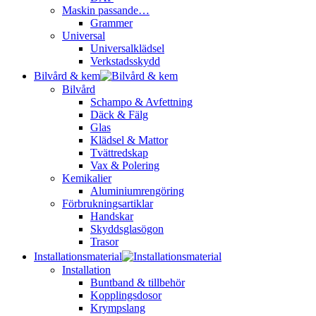
Maskin passande…
Grammer
Universal
Universalklädsel
Verkstadsskydd
Bilvård & kem
Bilvård
Schampo & Avfettning
Däck & Fälg
Glas
Klädsel & Mattor
Tvättredskap
Vax & Polering
Kemikalier
Aluminiumrengöring
Förbrukningsartiklar
Handskar
Skyddsglasögon
Trasor
Installationsmaterial
Installation
Buntband & tillbehör
Kopplingsdosor
Krympslang