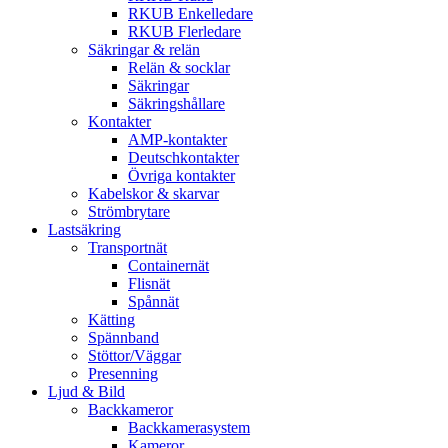
RKUB Enkelledare
RKUB Flerledare
Säkringar & relän
Relän & socklar
Säkringar
Säkringshållare
Kontakter
AMP-kontakter
Deutschkontakter
Övriga kontakter
Kabelskor & skarvar
Strömbrytare
Lastsäkring
Transportnät
Containernät
Flisnät
Spånnät
Kätting
Spännband
Stöttor/Väggar
Presenning
Ljud & Bild
Backkameror
Backkamerasystem
Kameror