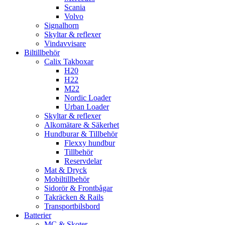
Scania
Volvo
Signalhorn
Skyltar & reflexer
Vindavvisare
Biltillbehör
Calix Takboxar
H20
H22
M22
Nordic Loader
Urban Loader
Skyltar & reflexer
Alkomätare & Säkerhet
Hundburar & Tillbehör
Flexxy hundbur
Tillbehör
Reservdelar
Mat & Dryck
Mobiltillbehör
Sidorör & Frontbågar
Takräcken & Rails
Transportbilsbord
Batterier
MC & Skoter