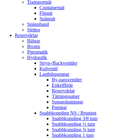
Transportnät
Containernät
Flisnät
Spånnät
Spännband
Stöttor
Reservdelar
Bälgar
Broms
Pneumatik
Hydraulik
Stryp-/Backventiler
Kulventil
Lastbilspumpar
By-passventiler
Enkelflöde
Reservdelar
Tätningssatser
Suganslutningar
Pumpar
Snabbkoppling NS / Bruning
Snabbkoppling 3/8 tum
Snabbkoppling ½ tum
Snabbkoppling ¾ tum
Snabbkoppling 1 tum