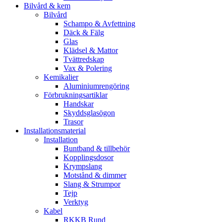
Bilvård & kem
Bilvård
Schampo & Avfettning
Däck & Fälg
Glas
Klädsel & Mattor
Tvättredskap
Vax & Polering
Kemikalier
Aluminiumrengöring
Förbrukningsartiklar
Handskar
Skyddsglasögon
Trasor
Installationsmaterial
Installation
Buntband & tillbehör
Kopplingsdosor
Krympslang
Motstånd & dimmer
Slang & Strumpor
Tejp
Verktyg
Kabel
RKKB Rund