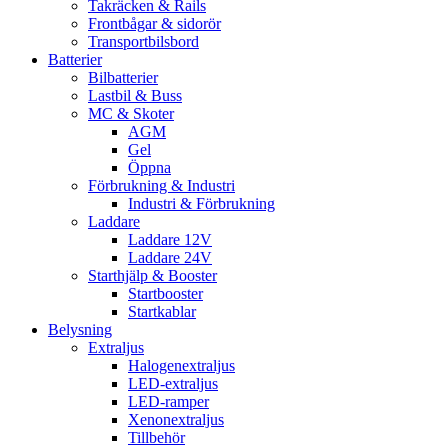
Takräcken & Rails
Frontbågar & sidorör
Transportbilsbord
Batterier
Bilbatterier
Lastbil & Buss
MC & Skoter
AGM
Gel
Öppna
Förbrukning & Industri
Industri & Förbrukning
Laddare
Laddare 12V
Laddare 24V
Starthjälp & Booster
Startbooster
Startkablar
Belysning
Extraljus
Halogenextraljus
LED-extraljus
LED-ramper
Xenonextraljus
Tillbehör