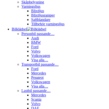
Skåpbelysning
Varningsljus
Blixtljus
Blixtljusramper
Saftblandare
Tillbehör varningsljus
Bilklädsel
Personbil passande…
Audi
BMW
Ford
Volvo
Volkswagen
Visa alla…
Transportbil passande…
Ford
Mercedes
Peugeot
Volkswagen
Visa alla…
Lastbil passande…
Mercedes
Scania
Volvo
DAF