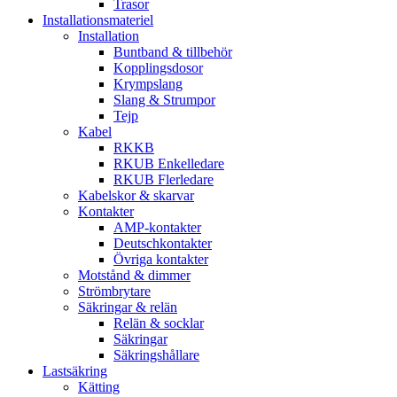
Trasor
Installationsmateriel
Installation
Buntband & tillbehör
Kopplingsdosor
Krympslang
Slang & Strumpor
Tejp
Kabel
RKKB
RKUB Enkelledare
RKUB Flerledare
Kabelskor & skarvar
Kontakter
AMP-kontakter
Deutschkontakter
Övriga kontakter
Motstånd & dimmer
Strömbrytare
Säkringar & relän
Relän & socklar
Säkringar
Säkringshållare
Lastsäkring
Kätting