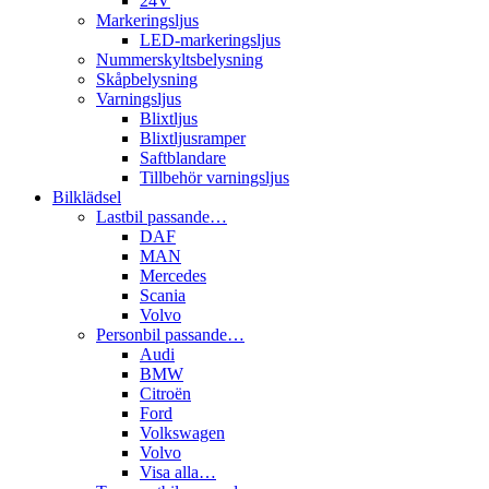
24V
Markeringsljus
LED-markeringsljus
Nummerskyltsbelysning
Skåpbelysning
Varningsljus
Blixtljus
Blixtljusramper
Saftblandare
Tillbehör varningsljus
Bilklädsel
Lastbil passande…
DAF
MAN
Mercedes
Scania
Volvo
Personbil passande…
Audi
BMW
Citroën
Ford
Volkswagen
Volvo
Visa alla…