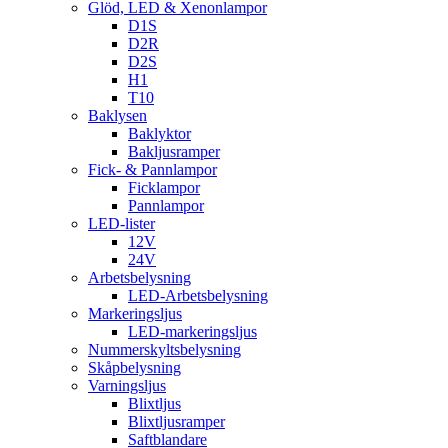
Glöd, LED & Xenonlampor
D1S
D2R
D2S
H1
T10
Baklysen
Baklyktor
Bakljusramper
Fick- & Pannlampor
Ficklampor
Pannlampor
LED-lister
12V
24V
Arbetsbelysning
LED-Arbetsbelysning
Markeringsljus
LED-markeringsljus
Nummerskyltsbelysning
Skåpbelysning
Varningsljus
Blixtljus
Blixtljusramper
Saftblandare