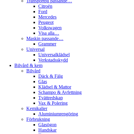
Transportbil passande…
Citroën
Ford
Mercedes
Peugeot
Volkswagen
Visa alla…
Maskin passande…
Grammer
Universal
Universalklädsel
Verkstadsskydd
Bilvård & kem
Bilvård
Däck & Fälg
Glas
Klädsel & Mattor
Schampo & Avfettning
Tvättredskap
Vax & Polering
Kemikalier
Aluminiumrengöring
Förbrukning
Glasögon
Handskar