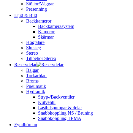
Stöttor/Väggar
Presenning
Ljud & Bild
Backkameror
Backkamerasystem
Kameror
Skärmar
Högtalare
Slutsteg
Stereo
Tillbehör Stereo
Reservdelar
Bälgar
Torkarblad
Broms
Pneumatik
Hydraulik
Stryp-/Backventiler
Kulventil
Lastbilspumpar & delar
Snabbkoppling NS / Bruning
Snabbkoppling TEMA
Fyndhörnan