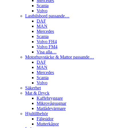
Mercedes
Scania
Volvo
Lastbilsbord passande…
DAF
MAN
Mercedes
Scania
Volvo FH4
Volvo FM4
Visa alla…
Motorhuvstäcke & Mattor passande…
DAF
MAN
Mercedes
Scania
Volvo
Säkerhet
Mat & Dryck
Kaffebryggare
Mikrovågsugnar
Matlådevärmare
Hjultillbehör
Fälgsidor
Mutterkåpor