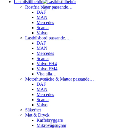
Lastbilstillbehör
Rostfria bågar passande…
DAF
MAN
Mercedes
Scania
Volvo
Lastbilsbord passande…
DAF
MAN
Mercedes
Scania
Volvo FH4
Volvo FM4
Visa alla…
Motorhuvstäcke & Mattor passande…
DAF
MAN
Mercedes
Scania
Volvo
Säkerhet
Mat & Dryck
Kaffebryggare
Mikrovågsugnar