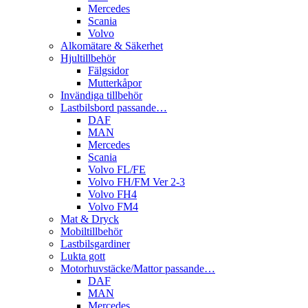
Mercedes
Scania
Volvo
Alkomätare & Säkerhet
Hjultillbehör
Fälgsidor
Mutterkåpor
Invändiga tillbehör
Lastbilsbord passande…
DAF
MAN
Mercedes
Scania
Volvo FL/FE
Volvo FH/FM Ver 2-3
Volvo FH4
Volvo FM4
Mat & Dryck
Mobiltillbehör
Lastbilsgardiner
Lukta gott
Motorhuvstäcke/Mattor passande…
DAF
MAN
Mercedes