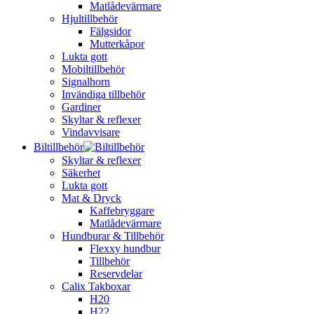
Matlådevärmare
Hjultillbehör
Fälgsidor
Mutterkåpor
Lukta gott
Mobiltillbehör
Signalhorn
Invändiga tillbehör
Gardiner
Skyltar & reflexer
Vindavvisare
Biltillbehör
Skyltar & reflexer
Säkerhet
Lukta gott
Mat & Dryck
Kaffebryggare
Matlådevärmare
Hundburar & Tillbehör
Flexxy hundbur
Tillbehör
Reservdelar
Calix Takboxar
H20
H22