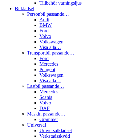
Tillbehör varningsljus
Bilklädsel
Personbil passande…
Audi
BMW
Ford
Volvo
Volkswagen
Visa alla…
Transportbil passande…
Ford
Mercedes
Peugeot
Volkswagen
Visa alla…
Lastbil passande…
Mercedes
Scania
Volvo
DAF
Maskin passande…
Grammer
Universal
Universalklädsel
Verkstadsskydd