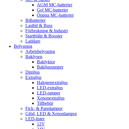
AGM MC-batterier
Gel MC-batterier
Öppna MC-batterier
Bilbatterier
Lastbil & Buss
Förbrukning & Industri
Starthjälp & Booster
Laddare
Belysning
Arbetsbelysning
Baklysen
Baklyktor
Bakljusramper
Dimljus
Extraljus
Halogenextraljus
LED-extraljus
LED-ramper
Xenonextraljus
Tillbehör
Fick- & Pannlampor
Glöd, LED & Xenonlampor
LED-lister
12V