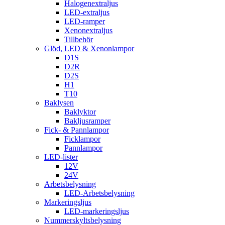
Halogenextraljus
LED-extraljus
LED-ramper
Xenonextraljus
Tillbehör
Glöd, LED & Xenonlampor
D1S
D2R
D2S
H1
T10
Baklysen
Baklyktor
Bakljusramper
Fick- & Pannlampor
Ficklampor
Pannlampor
LED-lister
12V
24V
Arbetsbelysning
LED-Arbetsbelysning
Markeringsljus
LED-markeringsljus
Nummerskyltsbelysning