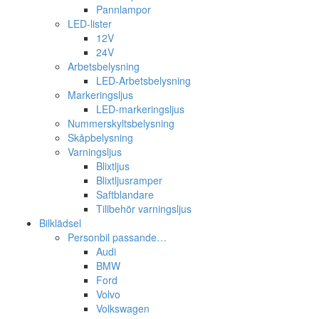
Pannlampor
LED-lister
12V
24V
Arbetsbelysning
LED-Arbetsbelysning
Markeringsljus
LED-markeringsljus
Nummerskyltsbelysning
Skåpbelysning
Varningsljus
Blixtljus
Blixtljusramper
Saftblandare
Tillbehör varningsljus
Bilklädsel
Personbil passande…
Audi
BMW
Ford
Volvo
Volkswagen