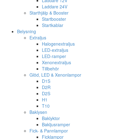
Laddare 12V
Laddare 24V
Starthjälp & Booster
Startbooster
Startkablar
Belysning
Extraljus
Halogenextraljus
LED-extraljus
LED-ramper
Xenonextraljus
Tillbehör
Glöd, LED & Xenonlampor
D1S
D2R
D2S
H1
T10
Baklysen
Baklyktor
Bakljusramper
Fick- & Pannlampor
Ficklampor