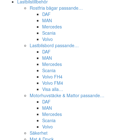
Lastbilstillbehör
Mobiltillbehör
Universalklädsel
Blixtljus
Rostfria bågar passande…
DAF
Verkstadsskydd
Blixtljusramper
MAN
Signalhorn
Saftblandare
Mercedes
Tillbehör varningsljus
Scania
Invändiga tillbehör
Volvo
Lastbilsbord passande…
DAF
Gardiner
MAN
Mercedes
Scania
Skyltar & reflexer
Volvo FH4
Volvo FM4
Visa alla…
Vindavvisare
Motorhuvstäcke & Mattor passande…
DAF
MAN
Mercedes
Scania
Volvo
Säkerhet
Mat & Dryck