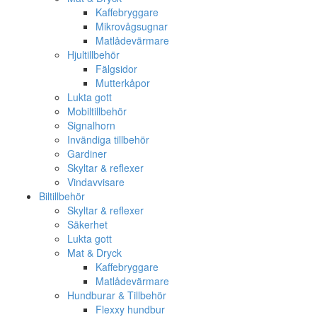
Kaffebryggare
Mikrovågsugnar
Matlådevärmare
Hjultillbehör
Fälgsidor
Mutterkåpor
Lukta gott
Mobiltillbehör
Signalhorn
Invändiga tillbehör
Gardiner
Skyltar & reflexer
Vindavvisare
Biltillbehör
Skyltar & reflexer
Säkerhet
Lukta gott
Mat & Dryck
Kaffebryggare
Matlådevärmare
Hundburar & Tillbehör
Flexxy hundbur