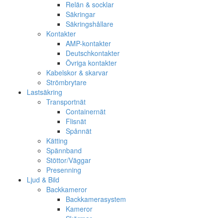
Relän & socklar
Säkringar
Säkringshållare
Kontakter
AMP-kontakter
Deutschkontakter
Övriga kontakter
Kabelskor & skarvar
Strömbrytare
Lastsäkring
Transportnät
Containernät
Flisnät
Spånnät
Kätting
Spännband
Stöttor/Väggar
Presenning
Ljud & Bild
Backkameror
Backkamerasystem
Kameror