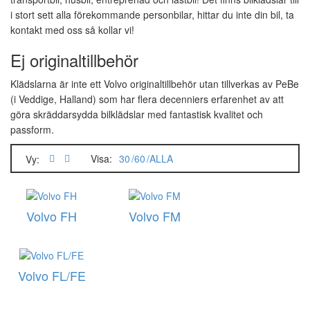
AMP-kontakter
Urban Loader
Pannlampor
Mercedes
i stort sett alla förekommande personbilar, hittar du inte din bil, ta
Deutschkontakter
Visa alla…
kontakt med oss så kollar vi!
Scania
Mobiltillbehör
Övriga kontakter
LED-lister
Volvo
Ej originaltillbehör
12V
Lastbil passande…
Kabelskor & skarvar
Takräcken & Rails
Säkerhet
Klädslarna är inte ett Volvo originaltillbehör utan tillverkas av PeBe
24V
Mercedes
(i Veddige, Halland) som har flera decenniers erfarenhet av att
Strömbrytare
Frontbågar & sidorör
göra skräddarsydda bilklädslar med fantastisk kvalitet och
Arbetsbelysning
Mat & Dryck
Scania
passform.
LED-Arbetsbelysning
Kaffebryggare
Transportbilsbord
Volvo
Visa:
30
60
ALLA
Vy:
Mikrovågsugnar
Markeringsljus
Matlådevärmare
DAF
LED-markeringsljus
Hjultillbehör
Volvo FH
Volvo FM
Nummerskyltsbelysning
Maskin passande…
Fälgsidor
Mutterkåpor
Grammer
Skåpbelysning
Volvo FL/FE
Lukta gott
Universal
Varningsljus