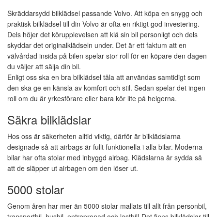
LED-ramper
Glas
Krympslang
Spånnät
Skärmar
Mercedes
Lukta gott
MC & Skoter
Broms
Xenonextraljus
Klädsel & Mattor
Motstånd & dimmer
Skräddarsydd bilklädsel passande Volvo. Att köpa en snygg och
Belysning
Ford
Scania
Kätting
Högtalare
praktisk bilklädsel till din Volvo är ofta en riktigt god investering.
Tillbehör
Tvättredskap
Slang & Strumpor
AGM
Bilklädsel
Volvo
Dels höjer det körupplevelsen att klä sin bil personligt och dels
Mat & Dryck
Pneumatik
Vax & Polering
Tejp
Gel
Volvo
skyddar det originalklädseln under. Det är ett faktum att en
Glöd, LED &
Spännband
Slutsteg
Verktyg
Bilvård & kem
Öppna
Kaffebryggare
Lastbilsbord
Xenonlampor
välvårdad insida på bilen spelar stor roll för en köpare den dagen
Kemikalier
passande…
Hydraulik
Volkswagen
Matlådevärmare
du väljer att sälja din bil.
Installationsmaterial
D1S
Kabel
Förbrukning & Industri
Stöttor/Väggar
Stereo
Aluminiumrengöring
Enligt oss ska en bra bilklädsel tåla att användas samtidigt som
DAF
Stryp-/Backventiler
D2R
Visa alla…
den ska ge en känsla av komfort och stil. Sedan spelar det ingen
Hundburar & Tillbehör
Lastsäkring
RKKB Rund
Industri & Förbrukning
MAN
Kulventil
D2S
roll om du är yrkesförare eller bara kör lite på helgerna.
Förbrukningsartiklar
Presenning
Tillbehör Stereo
RKUB Enkelledare
Mercedes
Flexxy hundbur
Lastbilspumpar & delar
Ljud & Bild
H1
Laddare
RKUB Flerledare
Handskar
Säkra bilklädslar
Scania
Tillbehör
Snabbkoppling NS /
Transportbil
T10
Bruning
passande…
Reservdelar
Skyddsglasögon
Volvo FH4
Reservdelar
Laddare 12V
Hos oss är säkerheten alltid viktig, därför är bilklädslarna
Säkringar & relän
Snabbkoppling TEMA
Trasor
Volvo FM4
Laddare 24V
Ford
Baklysen
Fyndhörnan
designade så att airbags är fullt funktionella i alla bilar. Moderna
Calix Takboxar
Relän & socklar
Visa alla…
bilar har ofta stolar med inbyggd airbag. Klädslarna är sydda så
Baklyktor
Starthjälp & Booster
Mercedes
Säkringar
att de släpper ut airbagen om den löser ut.
H20
Bakljusramper
Motorhuvstäcke &
Säkringshållare
H22
Startbooster
Mattor passande…
5000 stolar
Peugeot
M22
Startkablar
Fick- & Pannlampor
Kontakter
DAF
Genom åren har mer än 5000 stolar mallats till allt från personbil,
Nordic Loader
Volkswagen
Ficklampor
MAN
transportbil, husbil, entreprenad och lastbil! Det finns bilklädslar till