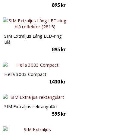
895
kr
SIM Extraljus Lång LED-ring
Blå
895
kr
Hella 3003 Compact
1430
kr
SIM Extraljus rektangulärt
595
kr