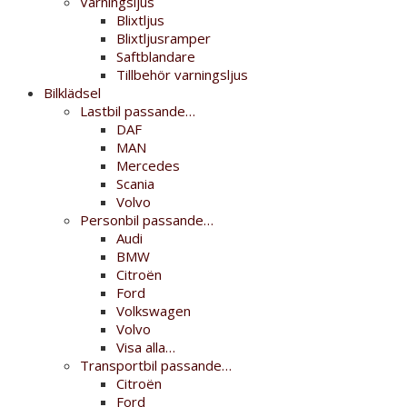
Varningsljus
Blixtljus
Blixtljusramper
Saftblandare
Tillbehör varningsljus
Bilklädsel
Lastbil passande…
DAF
MAN
Mercedes
Scania
Volvo
Personbil passande…
Audi
BMW
Citroën
Ford
Volkswagen
Volvo
Visa alla…
Transportbil passande…
Citroën
Ford