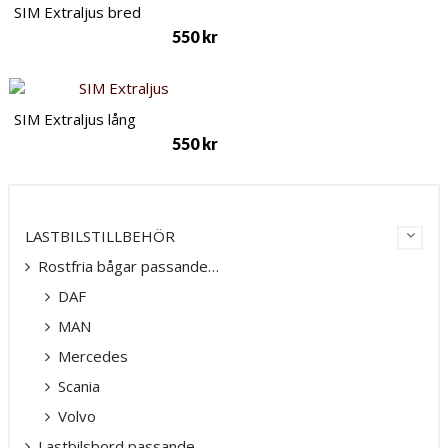
SIM Extraljus bred
550
kr
SIM Extraljus lång
550
kr
LASTBILSTILLBEHÖR
Rostfria bågar passande…
DAF
MAN
Mercedes
Scania
Volvo
Lastbilsbord passande…