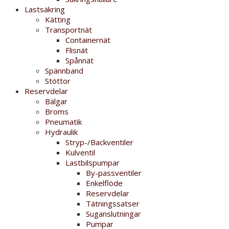
Lastsäkring
Kätting
Transportnät
Containernät
Flisnät
Spånnät
Spännband
Stöttor
Reservdelar
Bälgar
Broms
Pneumatik
Hydraulik
Stryp-/Backventiler
Kulventil
Lastbilspumpar
By-passventiler
Enkelflöde
Reservdelar
Tätningssatser
Suganslutningar
Pumpar