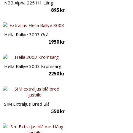
NBB Alpha 225 H1 Lång
895
kr
Hella Rallye 3003 Grå
1950
kr
Hella Rallye 3003 Kromsarg
2250
kr
SIM Extraljus Bred Blå
550
kr