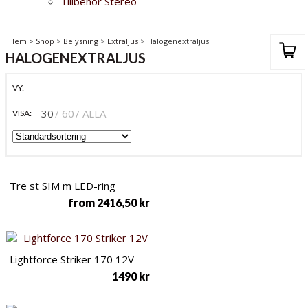
Tillbehör Stereo
Hem
>
Shop
>
Belysning
>
Extraljus
> Halogenextraljus
HALOGENEXTRALJUS
VY:
30
60
ALLA
VISA:
Tre st SIM m LED-ring
from
2416,50
kr
Lightforce Striker 170 12V
1490
kr