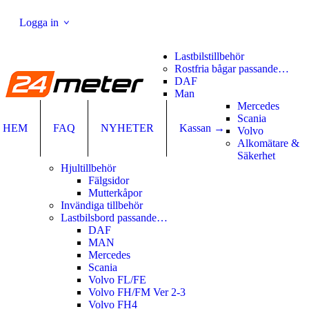
Logga in
Jag har redan ett konto
Lastbilstillbehör
Rostfria bågar passande…
Användarnamn eller e-postadress
*
DAF
Man
Lösenord
*
Mercedes
Scania
HEM
FAQ
NYHETER
Kassan →
Volvo
Glömt lösenord?
Alkomätare &
Ny kund?
Registrera dig
Säkerhet
Hjultillbehör
Fälgsidor
Mutterkåpor
Invändiga tillbehör
Lastbilsbord passande…
DAF
MAN
Mercedes
Scania
Volvo FL/FE
Volvo FH/FM Ver 2-3
Volvo FH4