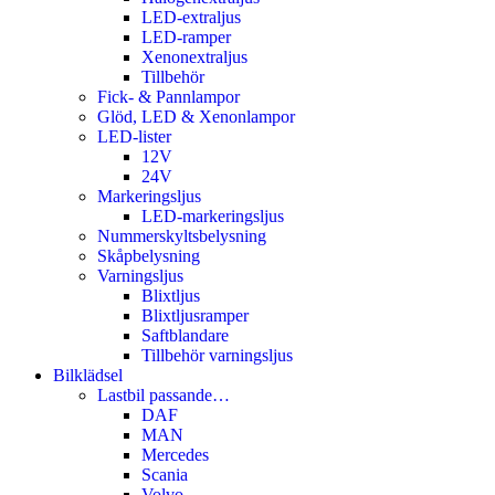
LED-extraljus
LED-ramper
Xenonextraljus
Tillbehör
Fick- & Pannlampor
Glöd, LED & Xenonlampor
LED-lister
12V
24V
Markeringsljus
LED-markeringsljus
Nummerskyltsbelysning
Skåpbelysning
Varningsljus
Blixtljus
Blixtljusramper
Saftblandare
Tillbehör varningsljus
Bilklädsel
Lastbil passande…
DAF
MAN
Mercedes
Scania
Volvo