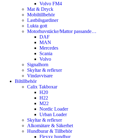
Volvo FM4
Mat & Dryck
Mobiltillbehör
Lastbilsgardiner
Lukta gott
Motorhuvstäcke/Mattor passande…
DAF
MAN
Mercedes
Scania
Volvo
Signalhorn
Skyltar & reflexer
Vindavvisare
Biltillbehör
Calix Takboxar
H20
H22
M22
Nordic Loader
Urban Loader
Skyltar & reflexer
Alkomätare & Säkerhet
Hundburar & Tillbehör
Flexxy hundbur