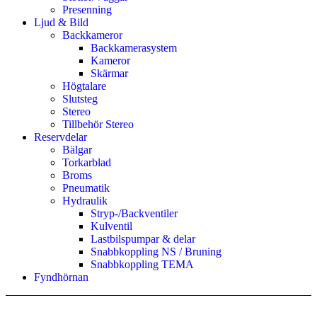
Presenning
Ljud & Bild
Backkameror
Backkamerasystem
Kameror
Skärmar
Högtalare
Slutsteg
Stereo
Tillbehör Stereo
Reservdelar
Bälgar
Torkarblad
Broms
Pneumatik
Hydraulik
Stryp-/Backventiler
Kulventil
Lastbilspumpar & delar
Snabbkoppling NS / Bruning
Snabbkoppling TEMA
Fyndhörnan