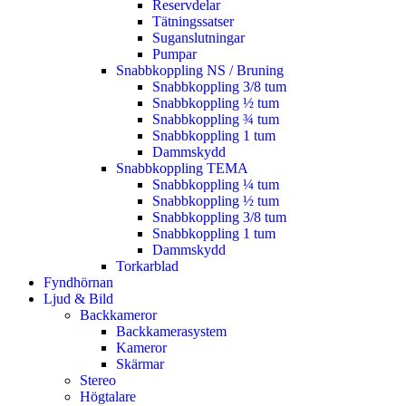
Reservdelar
Tätningssatser
Suganslutningar
Pumpar
Snabbkoppling NS / Bruning
Snabbkoppling 3/8 tum
Snabbkoppling ½ tum
Snabbkoppling ¾ tum
Snabbkoppling 1 tum
Dammskydd
Snabbkoppling TEMA
Snabbkoppling ¼ tum
Snabbkoppling ½ tum
Snabbkoppling 3/8 tum
Snabbkoppling 1 tum
Dammskydd
Torkarblad
Fyndhörnan
Ljud & Bild
Backkameror
Backkamerasystem
Kameror
Skärmar
Stereo
Högtalare