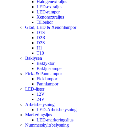
Halogenextraljus
LED-extraljus
LED-ramper
Xenonextraljus
Tillbehör
Glöd, LED & Xenonlampor
D1S
D2R
D2S
H1
T10
Baklysen
Baklyktor
Bakljusramper
Fick- & Pannlampor
Ficklampor
Pannlampor
LED-lister
12V
24V
Arbetsbelysning
LED-Arbetsbelysning
Markeringsljus
LED-markeringsljus
Nummerskyltsbelysning