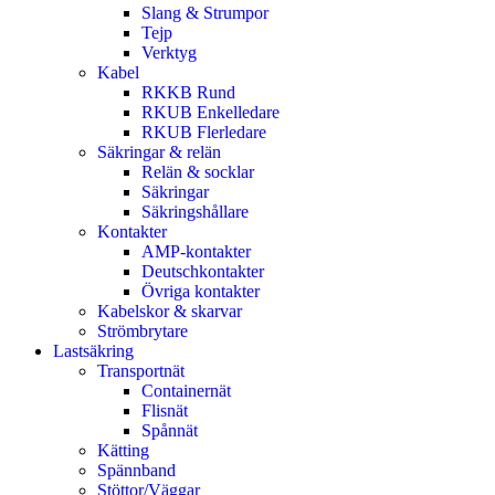
Slang & Strumpor
Tejp
Verktyg
Kabel
RKKB Rund
RKUB Enkelledare
RKUB Flerledare
Säkringar & relän
Relän & socklar
Säkringar
Säkringshållare
Kontakter
AMP-kontakter
Deutschkontakter
Övriga kontakter
Kabelskor & skarvar
Strömbrytare
Lastsäkring
Transportnät
Containernät
Flisnät
Spånnät
Kätting
Spännband
Stöttor/Väggar