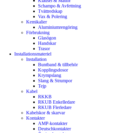
Klädsel & Mattor
Schampo & Avfettning
Tvättredskap
Vax & Polering
Kemikalier
Aluminiumrengöring
Förbrukning
Glasögon
Handskar
Trasor
Installationsmateriel
Installation
Buntband & tillbehör
Kopplingsdosor
Krympslang
Slang & Strumpor
Tejp
Kabel
RKKB
RKUB Enkelledare
RKUB Flerledare
Kabelskor & skarvar
Kontakter
AMP-kontakter
Deutschkontakter