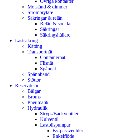
Övriga kontakter
Motstånd & dimmer
Strömbrytare
Säkringar & relän
Relän & socklar
Säkringar
Säkringshållare
Lastsäkring
Kätting
Transportnät
Containernät
Flisnät
Spånnät
Spännband
Stöttor
Reservdelar
Bälgar
Broms
Pneumatik
Hydraulik
Stryp-/Backventiler
Kulventil
Lastbilspumpar
By-passventiler
Enkelflöde