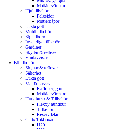
Mikrovågsugnar
Matlådevärmare
Scania
Hjultillbehör
Mat & Dryck
Frontbågar & sidorör
Arbetsbelysning
Strömbrytare
Fälgsidor
Mutterkåpor
Kaffebryggare
LED-Arbetsbelysning
Volvo
Lukta gott
Transportbilsbord
Mikrovågsugnar
Mobiltillbehör
Signalhorn
Matlådevärmare
Markeringsljus
DAF
Invändiga tillbehör
Gardiner
LED-markeringsljus
Skyltar & reflexer
Hjultillbehör
Vindavvisare
Maskin passande…
Biltillbehör
Fälgsidor
Nummerskyltsbelysnin
Skyltar & reflexer
Grammer
Mutterkåpor
Säkerhet
Lukta gott
Skåpbelysning
Mat & Dryck
Lukta gott
Kaffebryggare
Universal
Matlådevärmare
Varningsljus
Hundburar & Tillbehör
Universalklädsel
Mobiltillbehör
Flexxy hundbur
Blixtljus
Verkstadsskydd
Tillbehör
Reservdelar
Blixtljusramper
Signalhorn
Calix Takboxar
Saftblandare
H20