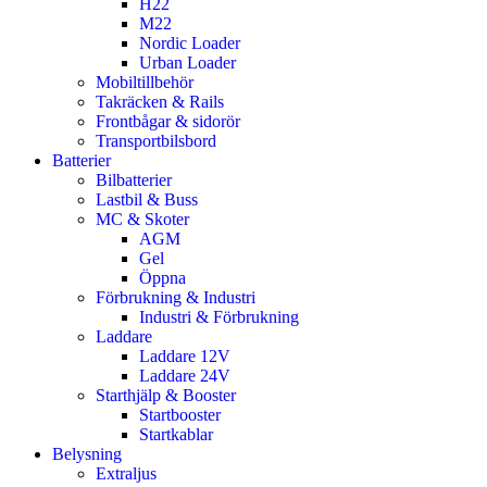
H22
Tillbehör varningsljus
Invändiga tillbehör
M22
Nordic Loader
Urban Loader
Mobiltillbehör
Gardiner
Takräcken & Rails
Frontbågar & sidorör
Transportbilsbord
Skyltar & reflexer
Batterier
Bilbatterier
Lastbil & Buss
Vindavvisare
MC & Skoter
AGM
Gel
Öppna
Förbrukning & Industri
Industri & Förbrukning
Laddare
Laddare 12V
Laddare 24V
Starthjälp & Booster
Startbooster
Startkablar
Belysning
Extraljus