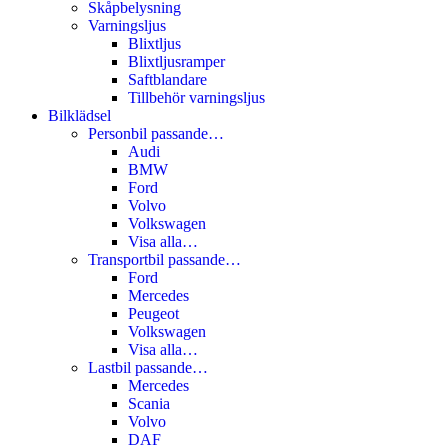
Skåpbelysning
Varningsljus
Blixtljus
Blixtljusramper
Saftblandare
Tillbehör varningsljus
Bilklädsel
Personbil passande…
Audi
BMW
Ford
Volvo
Volkswagen
Visa alla…
Transportbil passande…
Ford
Mercedes
Peugeot
Volkswagen
Visa alla…
Lastbil passande…
Mercedes
Scania
Volvo
DAF