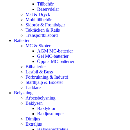
Tillbehör
Reservdelar
Mat & Dryck
Mobiltillbehör
Sidorör & Frontbågar
Takräcken & Rails
Transportbilsbord
Batterier
MC & Skoter
AGM MC-batterier
Gel MC-batterier
Öppna MC-batterier
Bilbatterier
Lastbil & Buss
Förbrukning & Industri
Starthjälp & Booster
Laddare
Belysning
Arbetsbelysning
Baklysen
Baklyktor
Bakljusramper
Dimljus
Extraljus
Halogenextraljus