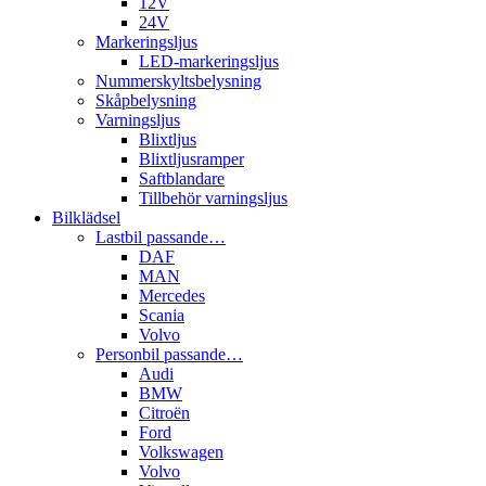
12V
24V
Markeringsljus
LED-markeringsljus
Nummerskyltsbelysning
Skåpbelysning
Varningsljus
Blixtljus
Blixtljusramper
Saftblandare
Tillbehör varningsljus
Bilklädsel
Lastbil passande…
DAF
MAN
Mercedes
Scania
Volvo
Personbil passande…
Audi
BMW
Citroën
Ford
Volkswagen
Volvo