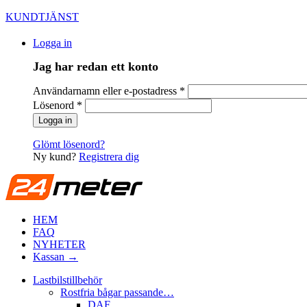
KUNDTJÄNST
Logga in
Jag har redan ett konto
Användarnamn eller e-postadress
*
Lösenord
*
Glömt lösenord?
Ny kund?
Registrera dig
HEM
FAQ
NYHETER
Kassan →
Lastbilstillbehör
Rostfria bågar passande…
DAF