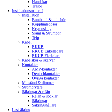
Handskar
Trasor
Installationsmateriel
Installation
Buntband & tillbehör
Kopplingsdosor
Krympslang
Slang & Strumpor
Tejp
Kabel
RKKB
RKUB Enkelledare
RKUB Flerledare
Kabelskor & skarvar
Kontakter
AMP-kontakter
Deutschkontakter
Övriga kontakter
Motstånd & dimmer
Strömbrytare
Säkringar & relän
Relän & socklar
Säkringar
Säkringshållare
Lastsäkring