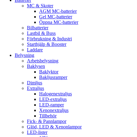
Batterier
MC & Skoter
AGM MC-batterier
Gel MC-batterier
Öppna MC-batterier
Bilbatterier
Lastbil & Buss
Förbrukning & Industri
Starthjälp & Booster
Laddare
Belysning
Arbetsbelysning
Baklysen
Baklyktor
Bakljusramper
Dimljus
Extraljus
Halogenextraljus
LED-extraljus
LED-ramper
Xenonextraljus
Tillbehör
Fick- & Pannlampor
Glöd, LED & Xenonlampor
LED-lister