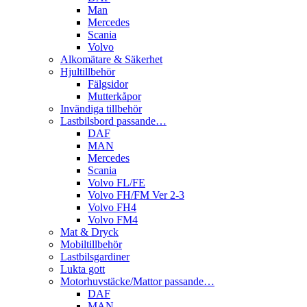
Man
Mercedes
Scania
Volvo
Alkomätare & Säkerhet
Hjultillbehör
Fälgsidor
Mutterkåpor
Invändiga tillbehör
Lastbilsbord passande…
DAF
MAN
Mercedes
Scania
Volvo FL/FE
Volvo FH/FM Ver 2-3
Volvo FH4
Volvo FM4
Mat & Dryck
Mobiltillbehör
Lastbilsgardiner
Lukta gott
Motorhuvstäcke/Mattor passande…
DAF
MAN