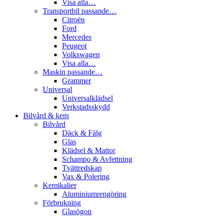
Visa alla…
Transportbil passande…
Citroën
Ford
Mercedes
Peugeot
Volkswagen
Visa alla…
Maskin passande…
Grammer
Universal
Universalklädsel
Verkstadsskydd
Bilvård & kem
Bilvård
Däck & Fälg
Glas
Klädsel & Mattor
Schampo & Avfettning
Tvättredskap
Vax & Polering
Kemikalier
Aluminiumrengöring
Förbrukning
Glasögon