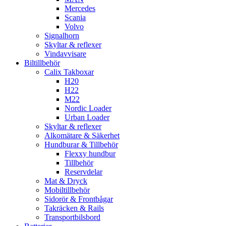
Mercedes
Scania
Volvo
Signalhorn
Skyltar & reflexer
Vindavvisare
Biltillbehör
Calix Takboxar
H20
H22
M22
Nordic Loader
Urban Loader
Skyltar & reflexer
Alkomätare & Säkerhet
Hundburar & Tillbehör
Flexxy hundbur
Tillbehör
Reservdelar
Mat & Dryck
Mobiltillbehör
Sidorör & Frontbågar
Takräcken & Rails
Transportbilsbord