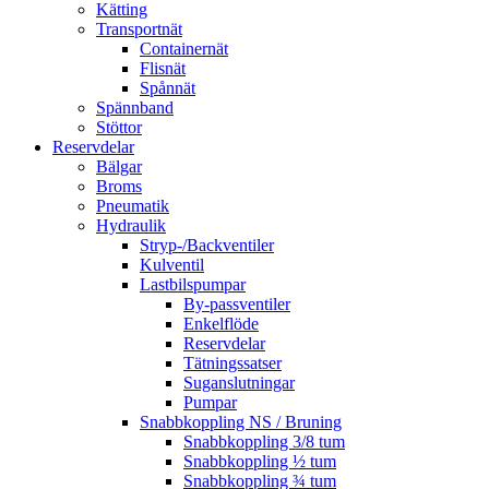
Kätting
Transportnät
Containernät
Flisnät
Spånnät
Spännband
Stöttor
Reservdelar
Bälgar
Broms
Pneumatik
Hydraulik
Stryp-/Backventiler
Kulventil
Lastbilspumpar
By-passventiler
Enkelflöde
Reservdelar
Tätningssatser
Suganslutningar
Pumpar
Snabbkoppling NS / Bruning
Snabbkoppling 3/8 tum
Snabbkoppling ½ tum
Snabbkoppling ¾ tum