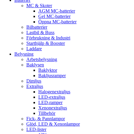
Batterier
MC & Skoter
AGM MC-batterier
Gel MC-batterier
Öppna MC-batterier
Bilbatterier
Lastbil & Buss
Förbrukning & Industri
Starthjälp & Booster
Laddare
Belysning
Arbetsbelysning
Baklysen
Baklyktor
Bakljusramper
Dimljus
Extraljus
Halogenextraljus
LED-extraljus
LED-ramper
Xenonextraljus
Tillbehör
Fick- & Pannlampor
Glöd, LED & Xenonlampor
LED-lister