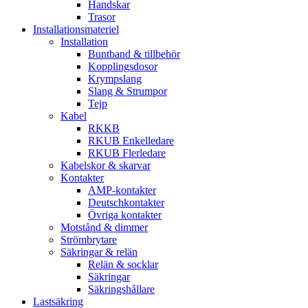
Handskar
Trasor
Installationsmateriel
Installation
Buntband & tillbehör
Kopplingsdosor
Krympslang
Slang & Strumpor
Tejp
Kabel
RKKB
RKUB Enkelledare
RKUB Flerledare
Kabelskor & skarvar
Kontakter
AMP-kontakter
Deutschkontakter
Övriga kontakter
Motstånd & dimmer
Strömbrytare
Säkringar & relän
Relän & socklar
Säkringar
Säkringshållare
Lastsäkring