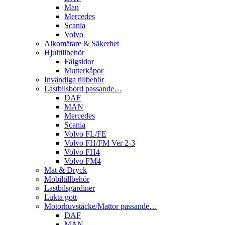
Man
Mercedes
Scania
Volvo
Alkomätare & Säkerhet
Hjultillbehör
Fälgsidor
Mutterkåpor
Invändiga tillbehör
Lastbilsbord passande…
DAF
MAN
Mercedes
Scania
Volvo FL/FE
Volvo FH/FM Ver 2-3
Volvo FH4
Volvo FM4
Mat & Dryck
Mobiltillbehör
Lastbilsgardiner
Lukta gott
Motorhuvstäcke/Mattor passande…
DAF
MAN