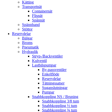
Kätting
Transportnät
Containernät
Flisnät
Spånnät
Spännband
Stöttor
Reservdelar
Bälgar
Broms
Pneumatik
Hydraulik
Stryp-/Backventiler
Kulventil
Lastbilspumpar
By-passventiler
Enkelflöde
Reservdelar
Tätningssatser
Suganslutningar
Pumpar
Snabbkoppling NS / Bruning
Snabbkoppling 3/8 tum
Snabbkoppling ½ tum
Snabbkoppling ¾ tum