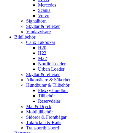
Mercedes
Scania
Volvo
Signalhorn
Skyltar & reflexer
Vindavvisare
Biltillbehör
Calix Takboxar
H20
H22
M22
Nordic Loader
Urban Loader
Skyltar & reflexer
Alkomätare & Säkerhet
Hundburar & Tillbehör
Flexxy hundbur
Tillbehör
Reservdelar
Mat & Dryck
Mobiltillbehör
Sidorör & Frontbågar
Takräcken & Rails
Transportbilsbord