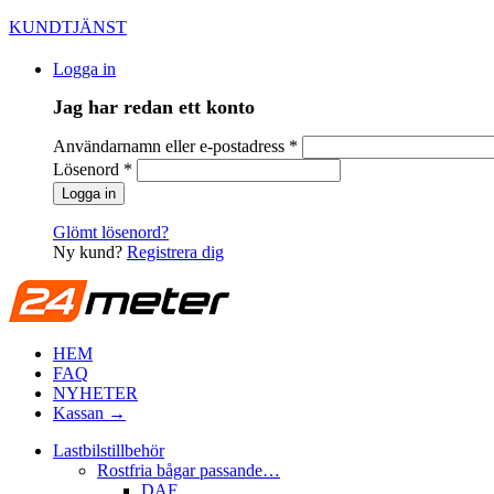
KUNDTJÄNST
Logga in
Jag har redan ett konto
Användarnamn eller e-postadress
*
Lösenord
*
Glömt lösenord?
Ny kund?
Registrera dig
HEM
FAQ
NYHETER
Kassan →
Lastbilstillbehör
Rostfria bågar passande…
DAF