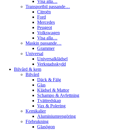
Visa alla…
Transportbil passande…
Citroën
Ford
Mercedes
Peugeot
Volkswagen
Visa alla…
Maskin passande…
Grammer
Universal
Universalklädsel
Verkstadsskydd
Bilvård & kem
Bilvård
Däck & Fälg
Glas
Klädsel & Mattor
Schampo & Avfettning
Tvättredskap
Vax & Polering
Kemikalier
Aluminiumrengöring
Förbrukning
Glasögon