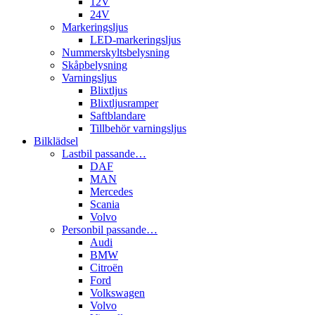
12V
24V
Markeringsljus
LED-markeringsljus
Nummerskyltsbelysning
Skåpbelysning
Varningsljus
Blixtljus
Blixtljusramper
Saftblandare
Tillbehör varningsljus
Bilklädsel
Lastbil passande…
DAF
MAN
Mercedes
Scania
Volvo
Personbil passande…
Audi
BMW
Citroën
Ford
Volkswagen
Volvo