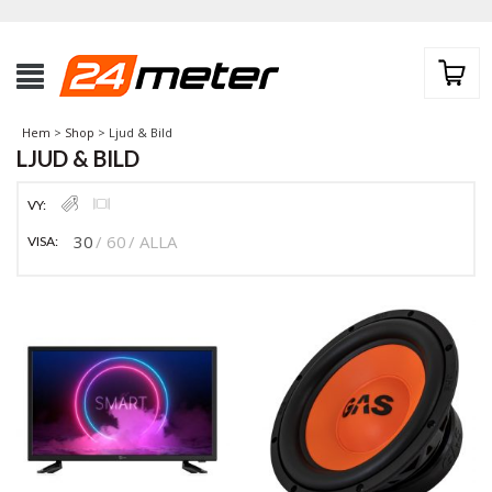
Hem
>
Shop
> Ljud & Bild
LJUD & BILD
VY:
30
60
ALLA
VISA: