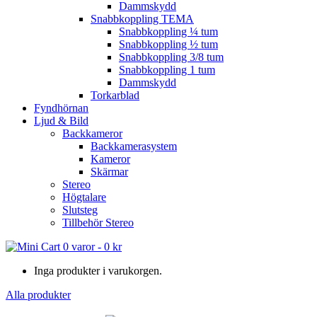
Dammskydd
Snabbkoppling TEMA
Snabbkoppling ¼ tum
Snabbkoppling ½ tum
Snabbkoppling 3/8 tum
Snabbkoppling 1 tum
Dammskydd
Torkarblad
Fyndhörnan
Ljud & Bild
Backkameror
Backkamerasystem
Kameror
Skärmar
Stereo
Högtalare
Slutsteg
Tillbehör Stereo
0 varor
-
0
kr
Inga produkter i varukorgen.
Alla produkter