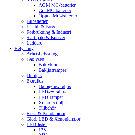
AGM MC-batterier
Gel MC-batterier
Öppna MC-batterier
Bilbatterier
Lastbil & Buss
Förbrukning & Industri
Starthjälp & Booster
Laddare
Belysning
Arbetsbelysning
Baklysen
Baklyktor
Bakljusramper
Dimljus
Extraljus
Halogenextraljus
LED-extraljus
LED-ramper
Xenonextraljus
Tillbehör
Fick- & Pannlampor
Glöd, LED & Xenonlampor
LED-lister
12V