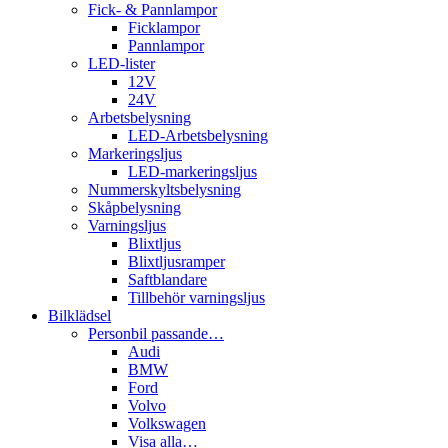
Fick- & Pannlampor
Ficklampor
Pannlampor
LED-lister
12V
24V
Arbetsbelysning
LED-Arbetsbelysning
Markeringsljus
LED-markeringsljus
Nummerskyltsbelysning
Skåpbelysning
Varningsljus
Blixtljus
Blixtljusramper
Saftblandare
Tillbehör varningsljus
Bilklädsel
Personbil passande…
Audi
BMW
Ford
Volvo
Volkswagen
Visa alla…