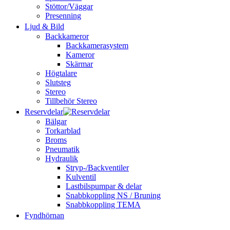
Stöttor/Väggar
Presenning
Ljud & Bild
Backkameror
Backkamerasystem
Kameror
Skärmar
Högtalare
Slutsteg
Stereo
Tillbehör Stereo
Reservdelar
Bälgar
Torkarblad
Broms
Pneumatik
Hydraulik
Stryp-/Backventiler
Kulventil
Lastbilspumpar & delar
Snabbkoppling NS / Bruning
Snabbkoppling TEMA
Fyndhörnan