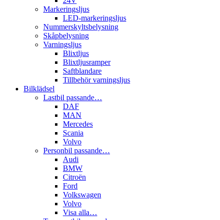
24V
Markeringsljus
LED-markeringsljus
Nummerskyltsbelysning
Skåpbelysning
Varningsljus
Blixtljus
Blixtljusramper
Saftblandare
Tillbehör varningsljus
Bilklädsel
Lastbil passande…
DAF
MAN
Mercedes
Scania
Volvo
Personbil passande…
Audi
BMW
Citroën
Ford
Volkswagen
Volvo
Visa alla…