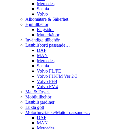
Mercedes
Scania
Volvo
Alkomätare & Säkerhet
Hjultillbehör
Fälgsidor
Mutterkåpor
Invändiga tillbehör
Lastbilsbord passande…
DAF
MAN
Mercedes
Scania
Volvo FL/FE
Volvo FH/FM Ver 2-3
Volvo FH4
Volvo FM4
Mat & Dryck
Mobiltillbehör
Lastbilsgardiner
Lukta gott
Motorhuvstäcke/Mattor passande…
DAF
MAN
Mercedes