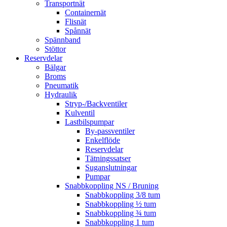
Transportnät
Containernät
Flisnät
Spånnät
Spännband
Stöttor
Reservdelar
Bälgar
Broms
Pneumatik
Hydraulik
Stryp-/Backventiler
Kulventil
Lastbilspumpar
By-passventiler
Enkelflöde
Reservdelar
Tätningssatser
Suganslutningar
Pumpar
Snabbkoppling NS / Bruning
Snabbkoppling 3/8 tum
Snabbkoppling ½ tum
Snabbkoppling ¾ tum
Snabbkoppling 1 tum