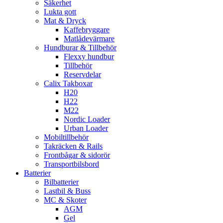
Säkerhet
Lukta gott
Mat & Dryck
Kaffebryggare
Matlådevärmare
Hundburar & Tillbehör
Flexxy hundbur
Tillbehör
Reservdelar
Calix Takboxar
H20
H22
M22
Nordic Loader
Urban Loader
Mobiltillbehör
Takräcken & Rails
Frontbågar & sidorör
Transportbilsbord
Batterier
Bilbatterier
Lastbil & Buss
MC & Skoter
AGM
Gel