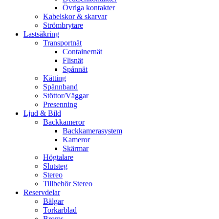
Övriga kontakter
Kabelskor & skarvar
Strömbrytare
Lastsäkring
Transportnät
Containernät
Flisnät
Spånnät
Kätting
Spännband
Stöttor/Väggar
Presenning
Ljud & Bild
Backkameror
Backkamerasystem
Kameror
Skärmar
Högtalare
Slutsteg
Stereo
Tillbehör Stereo
Reservdelar
Bälgar
Torkarblad
Broms