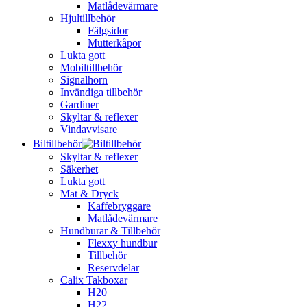
Matlådevärmare
Hjultillbehör
Fälgsidor
Mutterkåpor
Lukta gott
Mobiltillbehör
Signalhorn
Invändiga tillbehör
Gardiner
Skyltar & reflexer
Vindavvisare
Biltillbehör
Skyltar & reflexer
Säkerhet
Lukta gott
Mat & Dryck
Kaffebryggare
Matlådevärmare
Hundburar & Tillbehör
Flexxy hundbur
Tillbehör
Reservdelar
Calix Takboxar
H20
H22