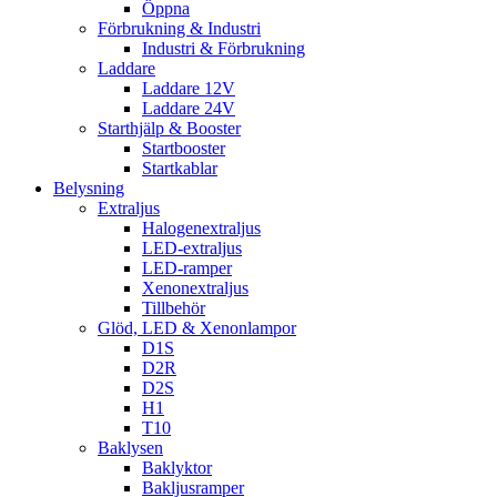
Öppna
Förbrukning & Industri
Industri & Förbrukning
Laddare
Laddare 12V
Laddare 24V
Starthjälp & Booster
Startbooster
Startkablar
Belysning
Extraljus
Halogenextraljus
LED-extraljus
LED-ramper
Xenonextraljus
Tillbehör
Glöd, LED & Xenonlampor
D1S
D2R
D2S
H1
T10
Baklysen
Baklyktor
Bakljusramper