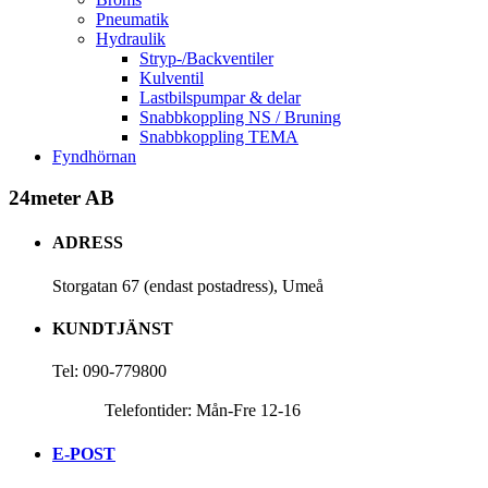
Pneumatik
Hydraulik
Stryp-/Backventiler
Kulventil
Lastbilspumpar & delar
Snabbkoppling NS / Bruning
Snabbkoppling TEMA
Fyndhörnan
24meter AB
ADRESS
Storgatan 67 (endast postadress), Umeå
KUNDTJÄNST
Tel: 090-779800
Telefontider: Mån-Fre 12-16
E-POST