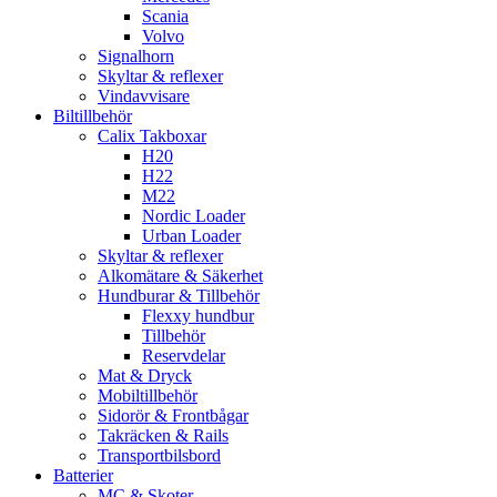
Scania
Volvo
Signalhorn
Skyltar & reflexer
Vindavvisare
Biltillbehör
Calix Takboxar
H20
H22
M22
Nordic Loader
Urban Loader
Skyltar & reflexer
Alkomätare & Säkerhet
Hundburar & Tillbehör
Flexxy hundbur
Tillbehör
Reservdelar
Mat & Dryck
Mobiltillbehör
Sidorör & Frontbågar
Takräcken & Rails
Transportbilsbord
Batterier
MC & Skoter