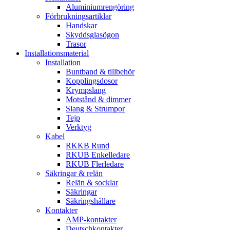
Aluminiumrengöring
Förbrukningsartiklar
Handskar
Skyddsglasögon
Trasor
Installationsmaterial
Installation
Buntband & tillbehör
Kopplingsdosor
Krympslang
Motstånd & dimmer
Slang & Strumpor
Tejp
Verktyg
Kabel
RKKB Rund
RKUB Enkelledare
RKUB Flerledare
Säkringar & relän
Relän & socklar
Säkringar
Säkringshållare
Kontakter
AMP-kontakter
Deutschkontakter