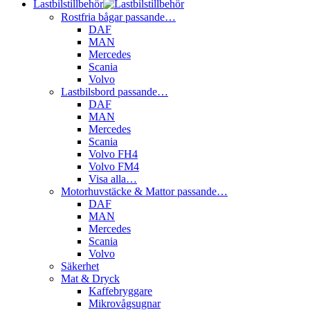
Lastbilstillbehör
Rostfria bågar passande…
DAF
MAN
Mercedes
Scania
Volvo
Lastbilsbord passande…
DAF
MAN
Mercedes
Scania
Volvo FH4
Volvo FM4
Visa alla…
Motorhuvstäcke & Mattor passande…
DAF
MAN
Mercedes
Scania
Volvo
Säkerhet
Mat & Dryck
Kaffebryggare
Mikrovågsugnar