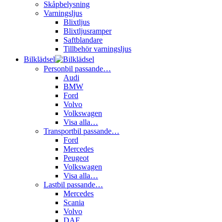
Skåpbelysning
Varningsljus
Blixtljus
Blixtljusramper
Saftblandare
Tillbehör varningsljus
Bilklädsel
Personbil passande…
Audi
BMW
Ford
Volvo
Volkswagen
Visa alla…
Transportbil passande…
Ford
Mercedes
Peugeot
Volkswagen
Visa alla…
Lastbil passande…
Mercedes
Scania
Volvo
DAF