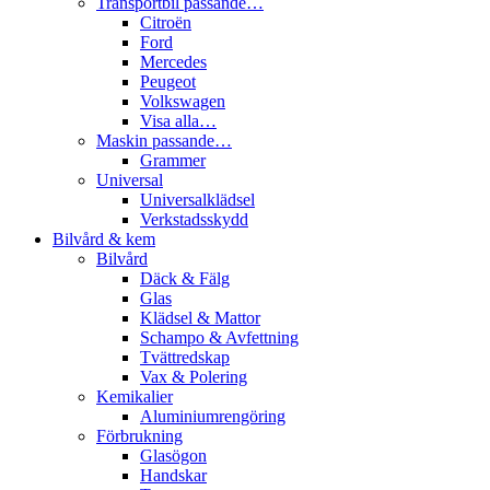
Transportbil passande…
Citroën
Ford
Mercedes
Peugeot
Volkswagen
Visa alla…
Maskin passande…
Grammer
Universal
Universalklädsel
Verkstadsskydd
Bilvård & kem
Bilvård
Däck & Fälg
Glas
Klädsel & Mattor
Schampo & Avfettning
Tvättredskap
Vax & Polering
Kemikalier
Aluminiumrengöring
Förbrukning
Glasögon
Handskar