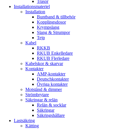
Trasor
Installationsmateriel
Installation
Buntband & tillbehör
Kopplingsdosor
Krympslang
Slang & Strumpor
Tejp
Kabel
RKKB
RKUB Enkelledare
RKUB Flerledare
Kabelskor & skarvar
Kontakter
AMP-kontakter
Deutschkontakter
Övriga kontakter
Motstånd & dimmer
Strömbrytare
Säkringar & relän
Relän & socklar
Säkringar
Säkringshållare
Lastsäkring
Kätting