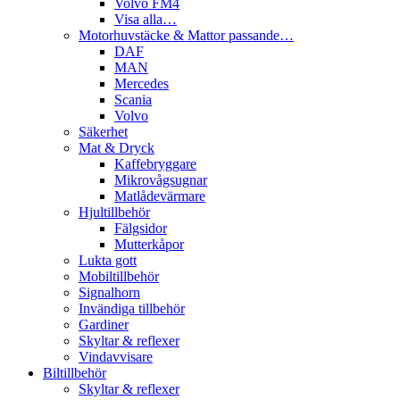
Volvo FM4
Visa alla…
Motorhuvstäcke & Mattor passande…
DAF
MAN
Mercedes
Scania
Volvo
Säkerhet
Mat & Dryck
Kaffebryggare
Mikrovågsugnar
Matlådevärmare
Hjultillbehör
Fälgsidor
Mutterkåpor
Lukta gott
Mobiltillbehör
Signalhorn
Invändiga tillbehör
Gardiner
Skyltar & reflexer
Vindavvisare
Biltillbehör
Skyltar & reflexer