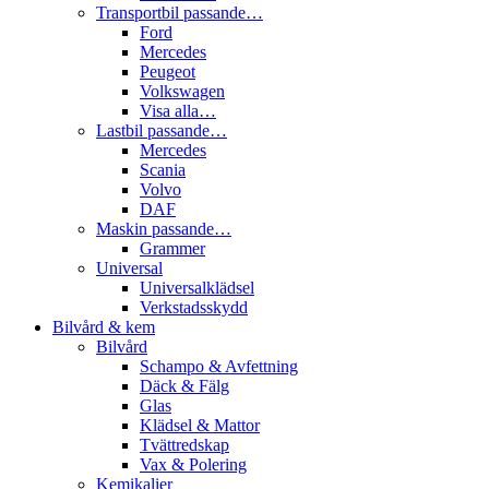
Transportbil passande…
Ford
Mercedes
Peugeot
Volkswagen
Visa alla…
Lastbil passande…
Mercedes
Scania
Volvo
DAF
Maskin passande…
Grammer
Universal
Universalklädsel
Verkstadsskydd
Bilvård & kem
Bilvård
Schampo & Avfettning
Däck & Fälg
Glas
Klädsel & Mattor
Tvättredskap
Vax & Polering
Kemikalier