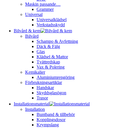
Maskin passande…
Grammer
Universal
Universalklädsel
Verkstadsskydd
Bilvård & kem
Bilvård
Schampo & Avfettning
Däck & Fälg
Glas
Klädsel & Mattor
Tvättredskap
Vax & Polering
Kemikalier
Aluminiumrengöring
Förbrukningsartiklar
Handskar
Skyddsglasögon
Trasor
Installationsmaterial
Installation
Buntband & tillbehör
Kopplingsdosor
Krympslang