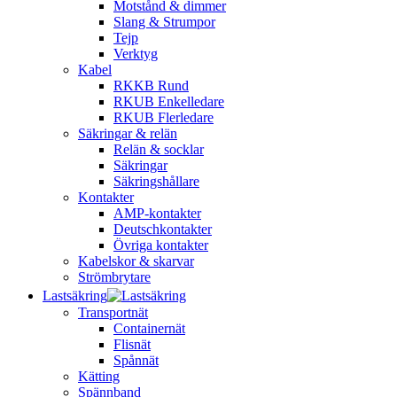
Motstånd & dimmer
Slang & Strumpor
Tejp
Verktyg
Kabel
RKKB Rund
RKUB Enkelledare
RKUB Flerledare
Säkringar & relän
Relän & socklar
Säkringar
Säkringshållare
Kontakter
AMP-kontakter
Deutschkontakter
Övriga kontakter
Kabelskor & skarvar
Strömbrytare
Lastsäkring
Transportnät
Containernät
Flisnät
Spånnät
Kätting
Spännband