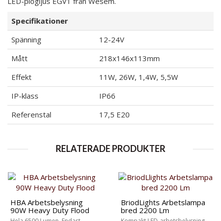
LED-plogljus EGV1 från Wesem.
Specifikationer
Spänning
12-24V
Mått
218x146x113mm
Effekt
11W, 26W, 1,4W, 5,5W
IP-klass
IP66
Referenstal
17,5 E20
RELATERADE PRODUKTER
HBA Arbetsbelysning
BriodLights Arbetslampa
90W Heavy Duty Flood
bred 2200 Lm
Hela 6500 Lumen, Endast
Kompakt LED-arbetsbelysning