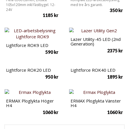
105x120mm inkl fästbygel. 12-
med tre års garanti.
24V
350
kr
1185
kr
Lazer Utility-45 LED (2nd
Generation)
Lightforce ROK9 LED
2375
kr
590
kr
Lightforce ROK20 LED
Lightforce ROK40 LED
950
kr
1895
kr
ERMAX Ploglykta Höger
ERMAX Ploglykta Vänster
H4
H4
1060
kr
1060
kr