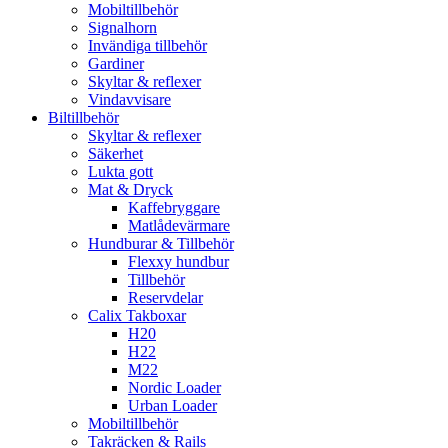
Mobiltillbehör
Signalhorn
Invändiga tillbehör
Gardiner
Skyltar & reflexer
Vindavvisare
Biltillbehör
Skyltar & reflexer
Säkerhet
Lukta gott
Mat & Dryck
Kaffebryggare
Matlådevärmare
Hundburar & Tillbehör
Flexxy hundbur
Tillbehör
Reservdelar
Calix Takboxar
H20
H22
M22
Nordic Loader
Urban Loader
Mobiltillbehör
Takräcken & Rails