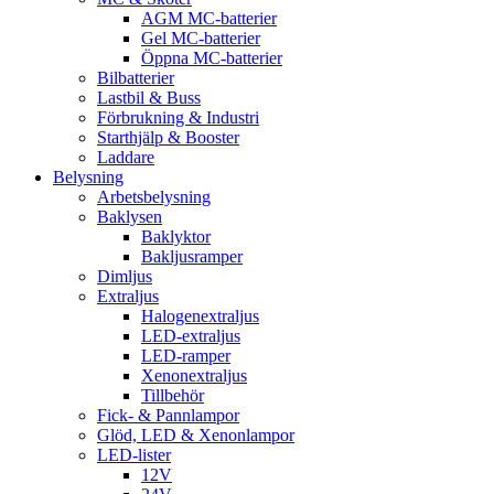
AGM MC-batterier
Gel MC-batterier
Öppna MC-batterier
Bilbatterier
Lastbil & Buss
Förbrukning & Industri
Starthjälp & Booster
Laddare
Belysning
Arbetsbelysning
Baklysen
Baklyktor
Bakljusramper
Dimljus
Extraljus
Halogenextraljus
LED-extraljus
LED-ramper
Xenonextraljus
Tillbehör
Fick- & Pannlampor
Glöd, LED & Xenonlampor
LED-lister
12V