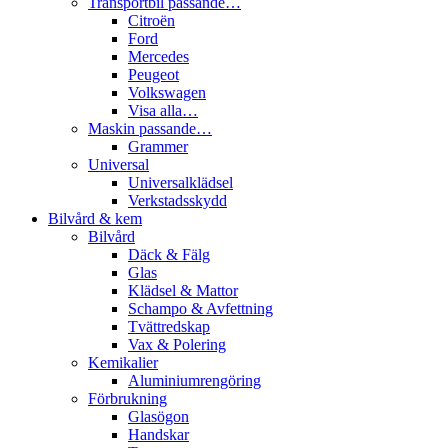
Transportbil passande…
Citroën
Ford
Mercedes
Peugeot
Volkswagen
Visa alla…
Maskin passande…
Grammer
Universal
Universalklädsel
Verkstadsskydd
Bilvård & kem
Bilvård
Däck & Fälg
Glas
Klädsel & Mattor
Schampo & Avfettning
Tvättredskap
Vax & Polering
Kemikalier
Aluminiumrengöring
Förbrukning
Glasögon
Handskar