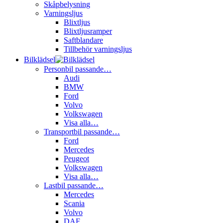
Skåpbelysning
Varningsljus
Blixtljus
Blixtljusramper
Saftblandare
Tillbehör varningsljus
Bilklädsel
Personbil passande…
Audi
BMW
Ford
Volvo
Volkswagen
Visa alla…
Transportbil passande…
Ford
Mercedes
Peugeot
Volkswagen
Visa alla…
Lastbil passande…
Mercedes
Scania
Volvo
DAF