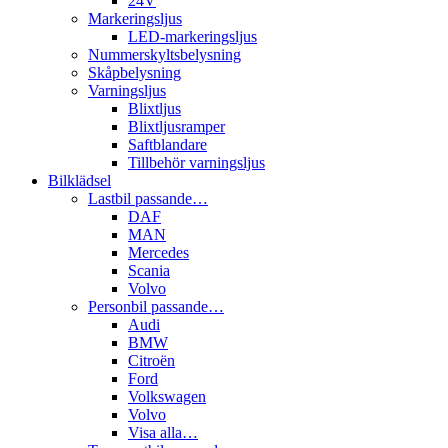
24V
Markeringsljus
LED-markeringsljus
Nummerskyltsbelysning
Skåpbelysning
Varningsljus
Blixtljus
Blixtljusramper
Saftblandare
Tillbehör varningsljus
Bilklädsel
Lastbil passande…
DAF
MAN
Mercedes
Scania
Volvo
Personbil passande…
Audi
BMW
Citroën
Ford
Volkswagen
Volvo
Visa alla…