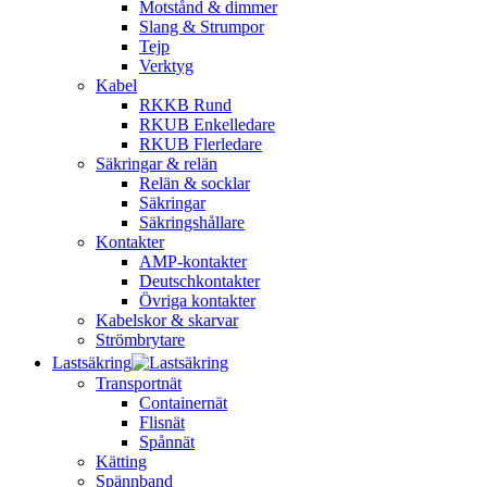
Motstånd & dimmer
Slang & Strumpor
Tejp
Verktyg
Kabel
RKKB Rund
RKUB Enkelledare
RKUB Flerledare
Säkringar & relän
Relän & socklar
Säkringar
Säkringshållare
Kontakter
AMP-kontakter
Deutschkontakter
Övriga kontakter
Kabelskor & skarvar
Strömbrytare
Lastsäkring
Transportnät
Containernät
Flisnät
Spånnät
Kätting
Spännband