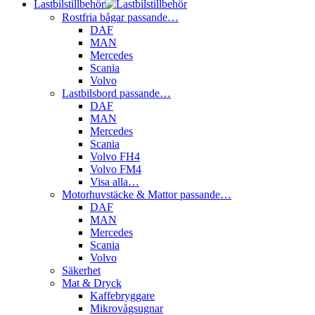
Lastbilstillbehör
Rostfria bågar passande…
DAF
MAN
Mercedes
Scania
Volvo
Lastbilsbord passande…
DAF
MAN
Mercedes
Scania
Volvo FH4
Volvo FM4
Visa alla…
Motorhuvstäcke & Mattor passande…
DAF
MAN
Mercedes
Scania
Volvo
Säkerhet
Mat & Dryck
Kaffebryggare
Mikrovågsugnar