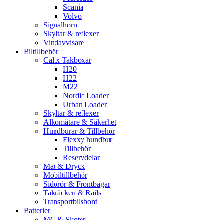
Scania
Volvo
Signalhorn
Skyltar & reflexer
Vindavvisare
Biltillbehör
Calix Takboxar
H20
H22
M22
Nordic Loader
Urban Loader
Skyltar & reflexer
Alkomätare & Säkerhet
Hundburar & Tillbehör
Flexxy hundbur
Tillbehör
Reservdelar
Mat & Dryck
Mobiltillbehör
Sidorör & Frontbågar
Takräcken & Rails
Transportbilsbord
Batterier
MC & Skoter