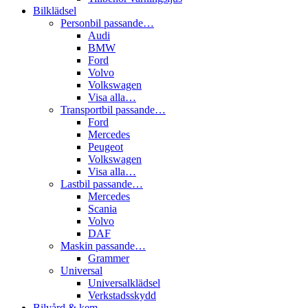
Bilklädsel
Personbil passande…
Audi
BMW
Ford
Volvo
Volkswagen
Visa alla…
Transportbil passande…
Ford
Mercedes
Peugeot
Volkswagen
Visa alla…
Lastbil passande…
Mercedes
Scania
Volvo
DAF
Maskin passande…
Grammer
Universal
Universalklädsel
Verkstadsskydd
Bilvård & kem