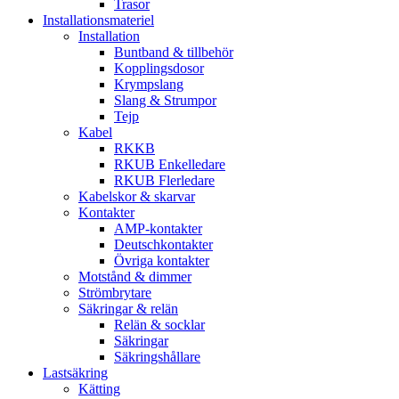
Trasor
Installationsmateriel
Installation
Buntband & tillbehör
Kopplingsdosor
Krympslang
Slang & Strumpor
Tejp
Kabel
RKKB
RKUB Enkelledare
RKUB Flerledare
Kabelskor & skarvar
Kontakter
AMP-kontakter
Deutschkontakter
Övriga kontakter
Motstånd & dimmer
Strömbrytare
Säkringar & relän
Relän & socklar
Säkringar
Säkringshållare
Lastsäkring
Kätting