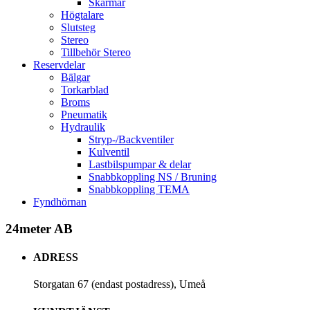
Skärmar
Högtalare
Slutsteg
Stereo
Tillbehör Stereo
Reservdelar
Bälgar
Torkarblad
Broms
Pneumatik
Hydraulik
Stryp-/Backventiler
Kulventil
Lastbilspumpar & delar
Snabbkoppling NS / Bruning
Snabbkoppling TEMA
Fyndhörnan
24meter AB
ADRESS
Storgatan 67 (endast postadress), Umeå