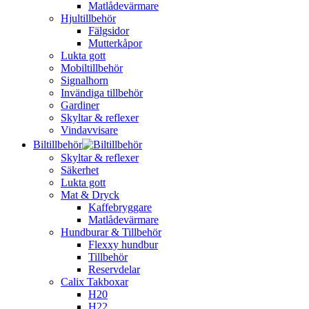
Matlådevärmare
Hjultillbehör
Fälgsidor
Mutterkåpor
Lukta gott
Mobiltillbehör
Signalhorn
Invändiga tillbehör
Gardiner
Skyltar & reflexer
Vindavvisare
Biltillbehör
Skyltar & reflexer
Säkerhet
Lukta gott
Mat & Dryck
Kaffebryggare
Matlådevärmare
Hundburar & Tillbehör
Flexxy hundbur
Tillbehör
Reservdelar
Calix Takboxar
H20
H22