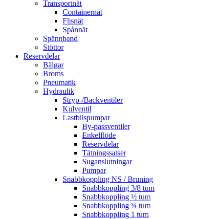
Transportnät
Containernät
Flisnät
Spånnät
Spännband
Stöttor
Reservdelar
Bälgar
Broms
Pneumatik
Hydraulik
Stryp-/Backventiler
Kulventil
Lastbilspumpar
By-passventiler
Enkelflöde
Reservdelar
Tätningssatser
Suganslutningar
Pumpar
Snabbkoppling NS / Bruning
Snabbkoppling 3/8 tum
Snabbkoppling ½ tum
Snabbkoppling ¾ tum
Snabbkoppling 1 tum