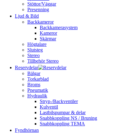
Stöttor/Väggar
Presenning
Ljud & Bild
Backkameror
Backkamerasystem
Kameror
Skärmar
Högtalare
Slutsteg
Stereo
Tillbehör Stereo
Reservdelar
Bälgar
Torkarblad
Broms
Pneumatik
Hydraulik
Stryp-/Backventiler
Kulventil
Lastbilspumpar & delar
Snabbkoppling NS / Bruning
Snabbkoppling TEMA
Fyndhörnan