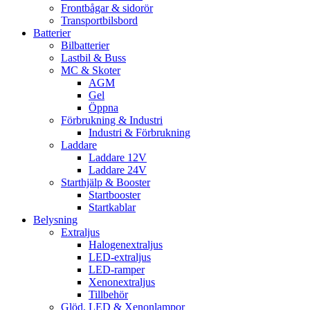
Frontbågar & sidorör
Transportbilsbord
Batterier
Bilbatterier
Lastbil & Buss
MC & Skoter
AGM
Gel
Öppna
Förbrukning & Industri
Industri & Förbrukning
Laddare
Laddare 12V
Laddare 24V
Starthjälp & Booster
Startbooster
Startkablar
Belysning
Extraljus
Halogenextraljus
LED-extraljus
LED-ramper
Xenonextraljus
Tillbehör
Glöd, LED & Xenonlampor