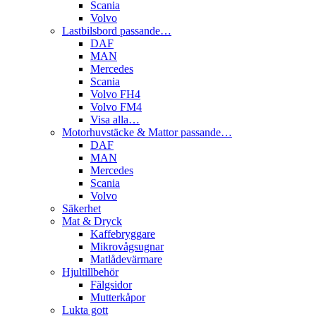
Scania
Volvo
Lastbilsbord passande…
DAF
MAN
Mercedes
Scania
Volvo FH4
Volvo FM4
Visa alla…
Motorhuvstäcke & Mattor passande…
DAF
MAN
Mercedes
Scania
Volvo
Säkerhet
Mat & Dryck
Kaffebryggare
Mikrovågsugnar
Matlådevärmare
Hjultillbehör
Fälgsidor
Mutterkåpor
Lukta gott