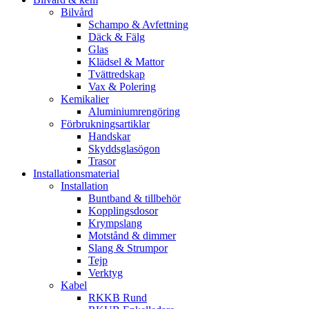
Bilvård
Schampo & Avfettning
Däck & Fälg
Glas
Klädsel & Mattor
Tvättredskap
Vax & Polering
Kemikalier
Aluminiumrengöring
Förbrukningsartiklar
Handskar
Skyddsglasögon
Trasor
Installationsmaterial
Installation
Buntband & tillbehör
Kopplingsdosor
Krympslang
Motstånd & dimmer
Slang & Strumpor
Tejp
Verktyg
Kabel
RKKB Rund