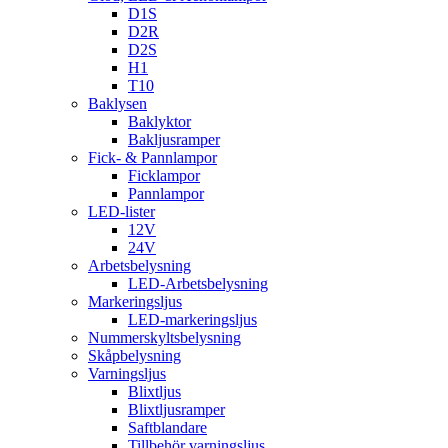
D1S
D2R
D2S
H1
T10
Baklysen
Baklyktor
Bakljusramper
Fick- & Pannlampor
Ficklampor
Pannlampor
LED-lister
12V
24V
Arbetsbelysning
LED-Arbetsbelysning
Markeringsljus
LED-markeringsljus
Nummerskyltsbelysning
Skåpbelysning
Varningsljus
Blixtljus
Blixtljusramper
Saftblandare
Tillbehör varningsljus