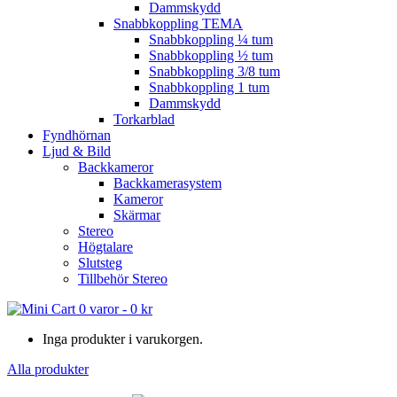
Dammskydd
Snabbkoppling TEMA
Snabbkoppling ¼ tum
Snabbkoppling ½ tum
Snabbkoppling 3/8 tum
Snabbkoppling 1 tum
Dammskydd
Torkarblad
Fyndhörnan
Ljud & Bild
Backkameror
Backkamerasystem
Kameror
Skärmar
Stereo
Högtalare
Slutsteg
Tillbehör Stereo
0 varor
-
0
kr
Inga produkter i varukorgen.
Alla produkter