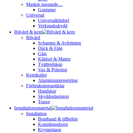
Maskin passande…
Grammer
Universal
Universalklädsel
Verkstadsskydd
Bilvård & kem
Bilvård
Schampo & Avfettning
Däck & Fälg
Glas
Klädsel & Mattor
Tvättredskap
Vax & Polering
Kemikalier
Aluminiumrengöring
Förbrukningsartiklar
Handskar
Skyddsglasögon
Trasor
Installationsmaterial
Installation
Buntband & tillbehör
Kopplingsdosor
Krympslang