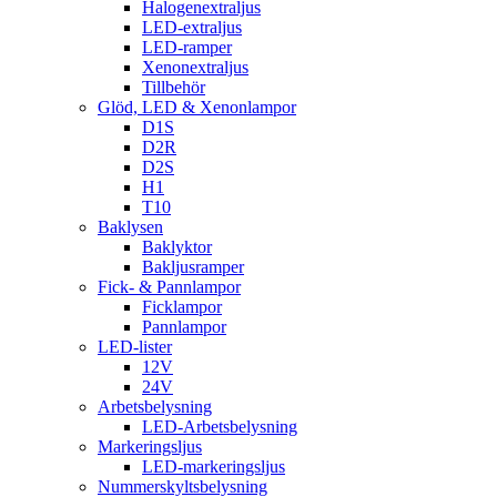
Halogenextraljus
LED-extraljus
LED-ramper
Xenonextraljus
Tillbehör
Glöd, LED & Xenonlampor
D1S
D2R
D2S
H1
T10
Baklysen
Baklyktor
Bakljusramper
Fick- & Pannlampor
Ficklampor
Pannlampor
LED-lister
12V
24V
Arbetsbelysning
LED-Arbetsbelysning
Markeringsljus
LED-markeringsljus
Nummerskyltsbelysning