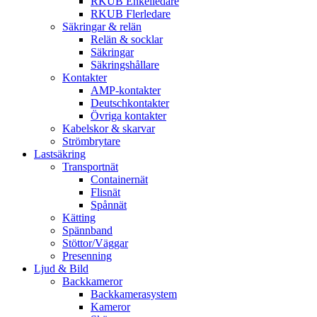
RKUB Enkelledare
RKUB Flerledare
Säkringar & relän
Relän & socklar
Säkringar
Säkringshållare
Kontakter
AMP-kontakter
Deutschkontakter
Övriga kontakter
Kabelskor & skarvar
Strömbrytare
Lastsäkring
Transportnät
Containernät
Flisnät
Spånnät
Kätting
Spännband
Stöttor/Väggar
Presenning
Ljud & Bild
Backkameror
Backkamerasystem
Kameror