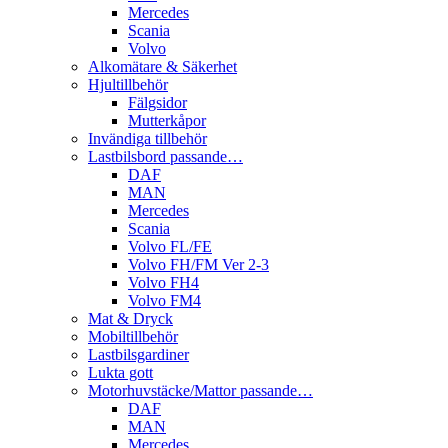
Mercedes
Scania
Volvo
Alkomätare & Säkerhet
Hjultillbehör
Fälgsidor
Mutterkåpor
Invändiga tillbehör
Lastbilsbord passande…
DAF
MAN
Mercedes
Scania
Volvo FL/FE
Volvo FH/FM Ver 2-3
Volvo FH4
Volvo FM4
Mat & Dryck
Mobiltillbehör
Lastbilsgardiner
Lukta gott
Motorhuvstäcke/Mattor passande…
DAF
MAN
Mercedes