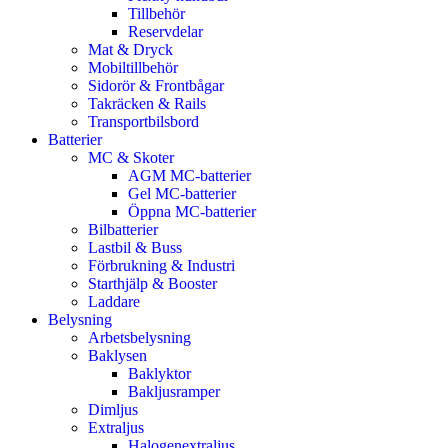
Tillbehör
Reservdelar
Mat & Dryck
Mobiltillbehör
Sidorör & Frontbågar
Takräcken & Rails
Transportbilsbord
Batterier
MC & Skoter
AGM MC-batterier
Gel MC-batterier
Öppna MC-batterier
Bilbatterier
Lastbil & Buss
Förbrukning & Industri
Starthjälp & Booster
Laddare
Belysning
Arbetsbelysning
Baklysen
Baklyktor
Bakljusramper
Dimljus
Extraljus
Halogenextraljus