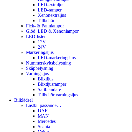
LED-extraljus
LED-ramper
Xenonextraljus
Tillbehör
Fick- & Pannlampor
Glöd, LED & Xenonlampor
LED-lister
12V
24V
Markeringsljus
LED-markeringsljus
Nummerskyltsbelysning
Skåpbelysning
Varningsljus
Blixtljus
Blixtljusramper
Saftblandare
Tillbehör varningsljus
Bilklädsel
Lastbil passande…
DAF
MAN
Mercedes
Scania
Volvo