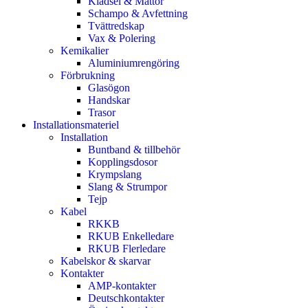
Klädsel & Mattor
Schampo & Avfettning
Tvättredskap
Vax & Polering
Kemikalier
Aluminiumrengöring
Förbrukning
Glasögon
Handskar
Trasor
Installationsmateriel
Installation
Buntband & tillbehör
Kopplingsdosor
Krympslang
Slang & Strumpor
Tejp
Kabel
RKKB
RKUB Enkelledare
RKUB Flerledare
Kabelskor & skarvar
Kontakter
AMP-kontakter
Deutschkontakter