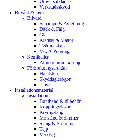
Universalklädsel
Verkstadsskydd
Bilvård & kem
Bilvård
Schampo & Avfettning
Däck & Fälg
Glas
Klädsel & Mattor
Tvättredskap
Vax & Polering
Kemikalier
Aluminiumrengöring
Förbrukningsartiklar
Handskar
Skyddsglasögon
Trasor
Installationsmaterial
Installation
Buntband & tillbehör
Kopplingsdosor
Krympslang
Motstånd & dimmer
Slang & Strumpor
Tejp
Verktyg