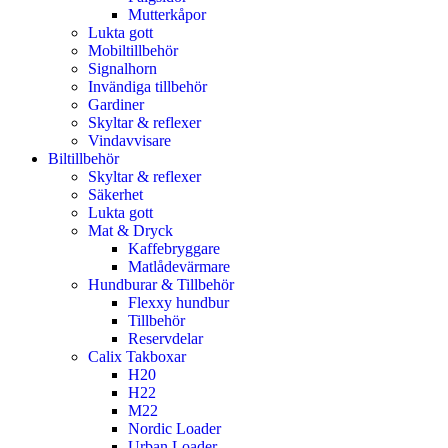
Mutterkåpor
Lukta gott
Mobiltillbehör
Signalhorn
Invändiga tillbehör
Gardiner
Skyltar & reflexer
Vindavvisare
Biltillbehör
Skyltar & reflexer
Säkerhet
Lukta gott
Mat & Dryck
Kaffebryggare
Matlådevärmare
Hundburar & Tillbehör
Flexxy hundbur
Tillbehör
Reservdelar
Calix Takboxar
H20
H22
M22
Nordic Loader
Urban Loader