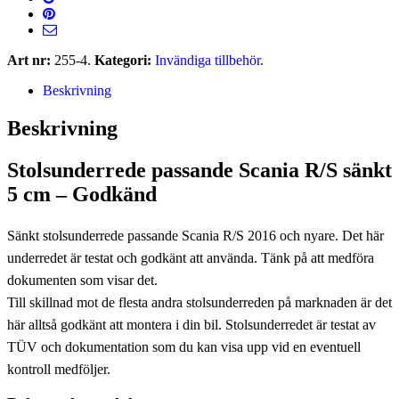
Scania
Mat & Dryck
Frontbågar & sidorör
Arbetsbelysning
Strömbrytare
Art nr:
255-4
.
Kategori:
Invändiga tillbehör
.
Kaffebryggare
LED-Arbetsbelysning
Volvo
Transportbilsbord
Beskrivning
Mikrovågsugnar
Matlådevärmare
Markeringsljus
DAF
Beskrivning
LED-markeringsljus
Hjultillbehör
Stolsunderrede passande Scania R/S sänkt
Maskin passande…
5 cm – Godkänd
Fälgsidor
Nummerskyltsbelysnin
Grammer
Mutterkåpor
Sänkt stolsunderrede passande Scania R/S 2016 och nyare. Det här
Skåpbelysning
underredet är testat och godkänt att använda. Tänk på att medföra
Lukta gott
Universal
dokumenten som visar det.
Varningsljus
Till skillnad mot de flesta andra stolsunderreden på marknaden är det
Universalklädsel
Mobiltillbehör
här alltså godkänt att montera i din bil. Stolsunderredet är testat av
Blixtljus
Verkstadsskydd
TÜV och dokumentation som du kan visa upp vid en eventuell
Blixtljusramper
Signalhorn
kontroll medföljer.
Saftblandare