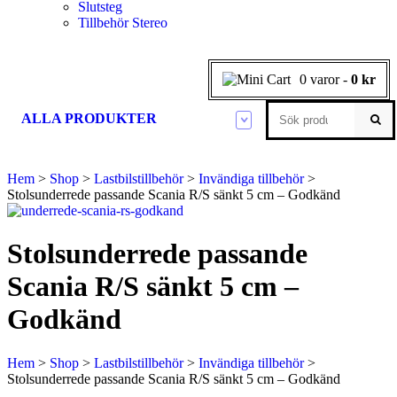
Slutsteg
Tillbehör Stereo
0 varor
-
0
kr
ALLA PRODUKTER
Lastbilstillbehör
Rostfria bågar passa
Skyltar & reflexer
Bilbatterier
Extraljus
Personbil passande…
Bilvård
Installation
Transportnät
Backkameror
Bälgar
Hem
>
Shop
>
Lastbilstillbehör
>
Invändiga tillbehör
>
Stolsunderrede passande Scania R/S sänkt 5 cm – Godkänd
DAF
Halogenextraljus
Audi
Schampo & Avfettning
Buntband & tillbehör
Containernät
Backkamerasystem
Biltillbehör
Säkerhet
Lastbil & Buss
Torkarblad
MAN
LED-extraljus
Däck & Fälg
Kopplingsdosor
Flisnät
Kameror
Batterier
Stolsunderrede passande
BMW
Mercedes
LED-ramper
Glas
Krympslang
Spånnät
Skärmar
Lukta gott
MC & Skoter
Broms
Belysning
Scania R/S sänkt 5 cm –
Scania
Xenonextraljus
Klädsel & Mattor
Motstånd & dimmer
Ford
Kätting
Högtalare
AGM
Volvo
Tillbehör
Tvättredskap
Slang & Strumpor
Bilklädsel
Godkänd
Mat & Dryck
Pneumatik
Gel
Vax & Polering
Tejp
Volvo
Bilvård & kem
Spännband
Slutsteg
Lastbilsbord passand
Glöd, LED & Xenonl
Kaffebryggare
Öppna
Verktyg
Hem
>
Shop
>
Lastbilstillbehör
>
Invändiga tillbehör
>
Hydraulik
Kemikalier
Volkswagen
Stolsunderrede passande Scania R/S sänkt 5 cm – Godkänd
Installationsmaterial
Matlådevärmare
DAF
D1S