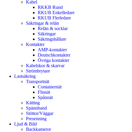
Kabel
RKKB Rund
RKUB Enkelledare
RKUB Flerledare
Säkringar & relän
Relän & socklar
Säkringar
Säkringshållare
Kontakter
AMP-kontakter
Deutschkontakter
Övriga kontakter
Kabelskor & skarvar
Strömbrytare
Lastsäkring
Transportnät
Containernät
Flisnät
Spånnät
Kätting
Spännband
Stöttor/Väggar
Presenning
Ljud & Bild
Backkameror