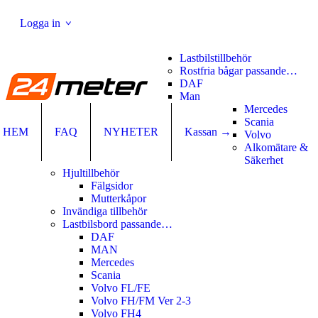
Logga in
Jag har redan ett konto
Lastbilstillbehör
Rostfria bågar passande…
Användarnamn eller e-postadress
*
DAF
Man
Lösenord
*
Mercedes
Scania
HEM
FAQ
NYHETER
Kassan →
Volvo
Alkomätare &
Glömt lösenord?
Säkerhet
Ny kund?
Registrera dig
Hjultillbehör
Fälgsidor
Mutterkåpor
Invändiga tillbehör
Lastbilsbord passande…
DAF
MAN
Mercedes
Scania
Volvo FL/FE
Volvo FH/FM Ver 2-3
Volvo FH4