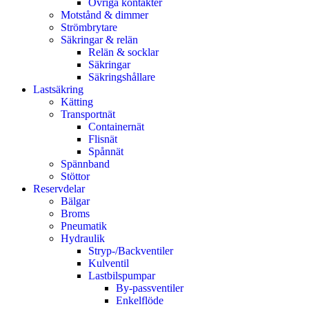
Övriga kontakter
Motstånd & dimmer
Strömbrytare
Säkringar & relän
Relän & socklar
Säkringar
Säkringshållare
Lastsäkring
Kätting
Transportnät
Containernät
Flisnät
Spånnät
Spännband
Stöttor
Reservdelar
Bälgar
Broms
Pneumatik
Hydraulik
Stryp-/Backventiler
Kulventil
Lastbilspumpar
By-passventiler
Enkelflöde