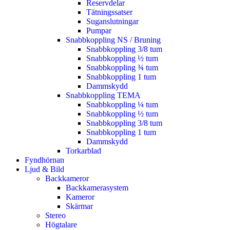
Reservdelar
Tätningssatser
Suganslutningar
Pumpar
Snabbkoppling NS / Bruning
Snabbkoppling 3/8 tum
Snabbkoppling ½ tum
Snabbkoppling ¾ tum
Snabbkoppling 1 tum
Dammskydd
Snabbkoppling TEMA
Snabbkoppling ¼ tum
Snabbkoppling ½ tum
Snabbkoppling 3/8 tum
Snabbkoppling 1 tum
Dammskydd
Torkarblad
Fyndhörnan
Ljud & Bild
Backkameror
Backkamerasystem
Kameror
Skärmar
Stereo
Högtalare