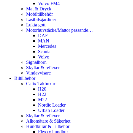
Volvo FM4
Mat & Dryck
Mobiltillbehör
Lastbilsgardiner
Lukta gott
Motorhuvstäcke/Mattor passande…
DAF
MAN
Mercedes
Scania
Volvo
Signalhorn
Skyltar & reflexer
Vindavvisare
Biltillbehör
Calix Takboxar
H20
H22
M22
Nordic Loader
Urban Loader
Skyltar & reflexer
Alkomätare & Säkerhet
Hundburar & Tillbehör
Flexxy hundbur