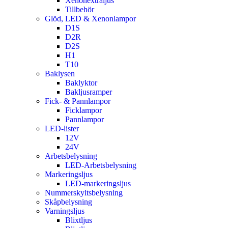
Xenonextraljus
Tillbehör
Glöd, LED & Xenonlampor
D1S
D2R
D2S
H1
T10
Baklysen
Baklyktor
Bakljusramper
Fick- & Pannlampor
Ficklampor
Pannlampor
LED-lister
12V
24V
Arbetsbelysning
LED-Arbetsbelysning
Markeringsljus
LED-markeringsljus
Nummerskyltsbelysning
Skåpbelysning
Varningsljus
Blixtljus