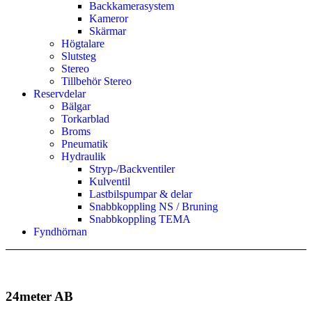
Backkamerasystem
Kameror
Skärmar
Högtalare
Slutsteg
Stereo
Tillbehör Stereo
Reservdelar
Bälgar
Torkarblad
Broms
Pneumatik
Hydraulik
Stryp-/Backventiler
Kulventil
Lastbilspumpar & delar
Snabbkoppling NS / Bruning
Snabbkoppling TEMA
Fyndhörnan
24meter AB