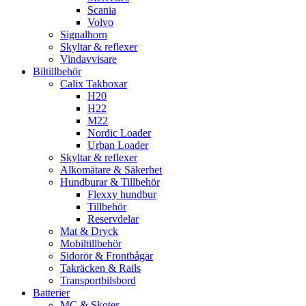
Scania
Volvo
Signalhorn
Skyltar & reflexer
Vindavvisare
Biltillbehör
Calix Takboxar
H20
H22
M22
Nordic Loader
Urban Loader
Skyltar & reflexer
Alkomätare & Säkerhet
Hundburar & Tillbehör
Flexxy hundbur
Tillbehör
Reservdelar
Mat & Dryck
Mobiltillbehör
Sidorör & Frontbågar
Takräcken & Rails
Transportbilsbord
Batterier
MC & Skoter