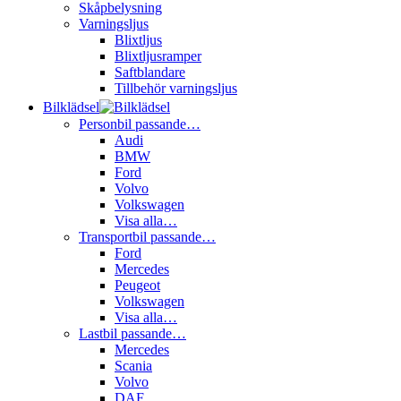
Skåpbelysning
Varningsljus
Blixtljus
Blixtljusramper
Saftblandare
Tillbehör varningsljus
Bilklädsel
Personbil passande…
Audi
BMW
Ford
Volvo
Volkswagen
Visa alla…
Transportbil passande…
Ford
Mercedes
Peugeot
Volkswagen
Visa alla…
Lastbil passande…
Mercedes
Scania
Volvo
DAF