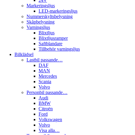
24V
Markeringsljus
LED-markeringsljus
Nummerskyltsbelysning
Skåpbelysning
Varningsljus
Blixtljus
Blixtljusramper
Saftblandare
Tillbehör varningsljus
Bilklädsel
Lastbil passande…
DAF
MAN
Mercedes
Scania
Volvo
Personbil passande…
Audi
BMW
Citroën
Ford
Volkswagen
Volvo
Visa alla…