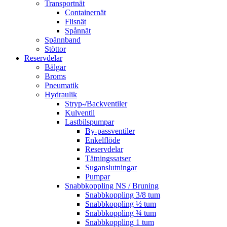
Transportnät
Containernät
Flisnät
Spånnät
Spännband
Stöttor
Reservdelar
Bälgar
Broms
Pneumatik
Hydraulik
Stryp-/Backventiler
Kulventil
Lastbilspumpar
By-passventiler
Enkelflöde
Reservdelar
Tätningssatser
Suganslutningar
Pumpar
Snabbkoppling NS / Bruning
Snabbkoppling 3/8 tum
Snabbkoppling ½ tum
Snabbkoppling ¾ tum
Snabbkoppling 1 tum