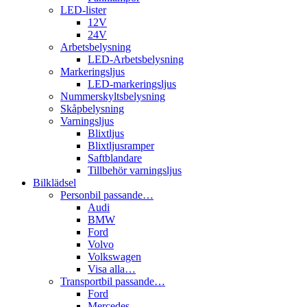
LED-lister
12V
24V
Arbetsbelysning
LED-Arbetsbelysning
Markeringsljus
LED-markeringsljus
Nummerskyltsbelysning
Skåpbelysning
Varningsljus
Blixtljus
Blixtljusramper
Saftblandare
Tillbehör varningsljus
Bilklädsel
Personbil passande…
Audi
BMW
Ford
Volvo
Volkswagen
Visa alla…
Transportbil passande…
Ford
Mercedes