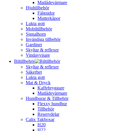
Matlådevärmare
Hjultillbehör
Fälgsidor
Mutterkåpor
Lukta gott
Mobiltillbehör
Signalhorn
Invändiga tillbehör
Gardiner
Skyltar & reflexer
Vindavvisare
Biltillbehör
Skyltar & reflexer
Säkerhet
Lukta gott
Mat & Dryck
Kaffebryggare
Matlådevärmare
Hundburar & Tillbehör
Flexxy hundbur
Tillbehör
Reservdelar
Calix Takboxar
H20
H22