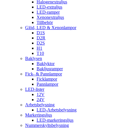
Halogenextraljus
LED-extraljus
LED-ramper
Xenonextraljus
Tillbehör
Glöd, LED & Xenonlampor
D1S
D2R
D2S
H1
T10
Baklysen
Baklyktor
Bakljusramper
Fick- & Pannlampor
Ficklampor
Pannlampor
LED-lister
12V
24V
Arbetsbelysning
LED-Arbetsbelysning
Markeringsljus
LED-markeringsljus
Nummerskyltsbelysning