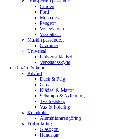
Transportbil passande…
Citroën
Ford
Mercedes
Peugeot
Volkswagen
Visa alla…
Maskin passande…
Grammer
Universal
Universalklädsel
Verkstadsskydd
Bilvård & kem
Bilvård
Däck & Fälg
Glas
Klädsel & Mattor
Schampo & Avfettning
Tvättredskap
Vax & Polering
Kemikalier
Aluminiumrengöring
Förbrukning
Glasögon
Handskar