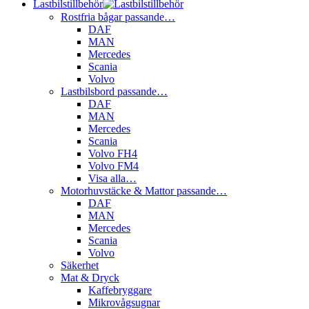
Lastbilstillbehör
Rostfria bågar passande…
DAF
MAN
Mercedes
Scania
Volvo
Lastbilsbord passande…
DAF
MAN
Mercedes
Scania
Volvo FH4
Volvo FM4
Visa alla…
Motorhuvstäcke & Mattor passande…
DAF
MAN
Mercedes
Scania
Volvo
Säkerhet
Mat & Dryck
Kaffebryggare
Mikrovågsugnar