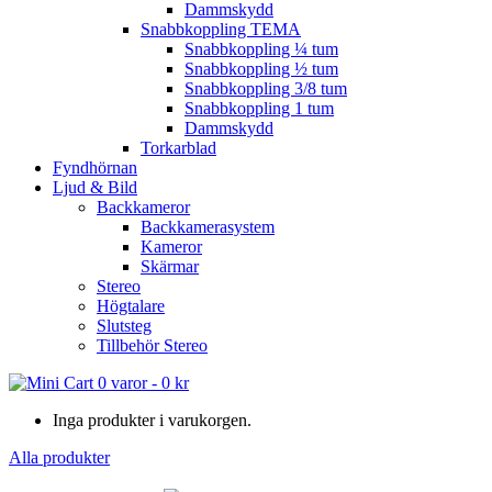
Dammskydd
Snabbkoppling TEMA
Snabbkoppling ¼ tum
Snabbkoppling ½ tum
Snabbkoppling 3/8 tum
Snabbkoppling 1 tum
Dammskydd
Torkarblad
Fyndhörnan
Ljud & Bild
Backkameror
Backkamerasystem
Kameror
Skärmar
Stereo
Högtalare
Slutsteg
Tillbehör Stereo
0 varor
-
0
kr
Inga produkter i varukorgen.
Alla produkter