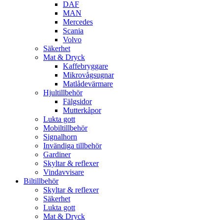
DAF
MAN
Mercedes
Scania
Volvo
Säkerhet
Mat & Dryck
Kaffebryggare
Mikrovågsugnar
Matlådevärmare
Hjultillbehör
Fälgsidor
Mutterkåpor
Lukta gott
Mobiltillbehör
Signalhorn
Invändiga tillbehör
Gardiner
Skyltar & reflexer
Vindavvisare
Biltillbehör
Skyltar & reflexer
Säkerhet
Lukta gott
Mat & Dryck