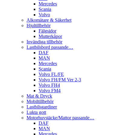
Mercedes
Scania
Volvo
Alkomätare & Säkerhet
Hjultillbehör
Fälgsidor
Mutterkåpor
Invändiga tillbehör
Lastbilsbord passande…
DAF
MAN
Mercedes
Scania
Volvo FL/FE
Volvo FH/FM Ver 2-3
Volvo FH4
Volvo FM4
Mat & Dryck
Mobiltillbehör
Lastbilsgardiner
Lukta gott
Motorhuvstäcke/Mattor passande…
DAF
MAN
Mercedes