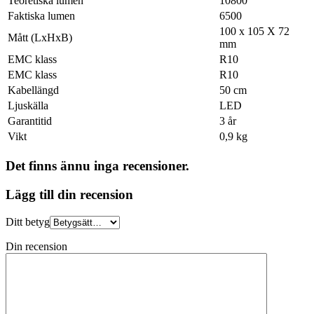
Teoretiska lumen
10800
Faktiska lumen
6500
100 x 105 X 72
Mått (LxHxB)
mm
EMC klass
R10
EMC klass
R10
Kabellängd
50 cm
Ljuskälla
LED
Garantitid
3 år
Vikt
0,9 kg
Det finns ännu inga recensioner.
Lägg till din recension
Ditt betyg
Din recension