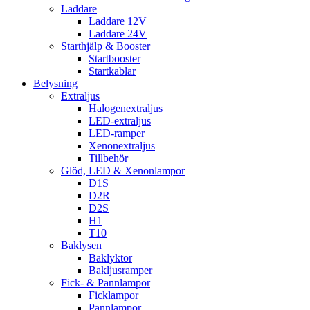
Laddare
Laddare 12V
Laddare 24V
Starthjälp & Booster
Startbooster
Startkablar
Belysning
Extraljus
Halogenextraljus
LED-extraljus
LED-ramper
Xenonextraljus
Tillbehör
Glöd, LED & Xenonlampor
D1S
D2R
D2S
H1
T10
Baklysen
Baklyktor
Bakljusramper
Fick- & Pannlampor
Ficklampor
Pannlampor