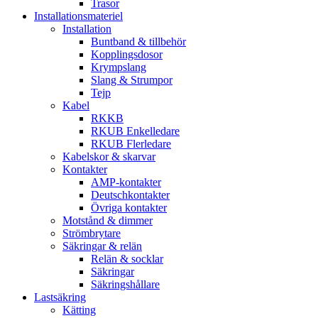
Trasor
Installationsmateriel
Installation
Buntband & tillbehör
Kopplingsdosor
Krympslang
Slang & Strumpor
Tejp
Kabel
RKKB
RKUB Enkelledare
RKUB Flerledare
Kabelskor & skarvar
Kontakter
AMP-kontakter
Deutschkontakter
Övriga kontakter
Motstånd & dimmer
Strömbrytare
Säkringar & relän
Relän & socklar
Säkringar
Säkringshållare
Lastsäkring
Kätting