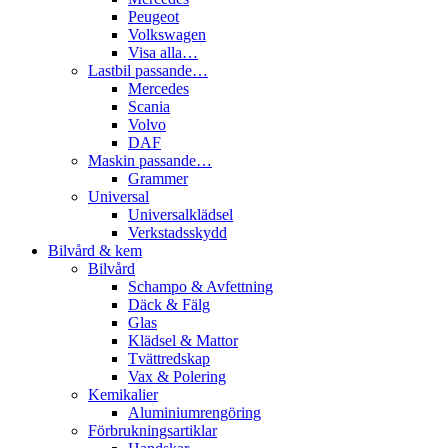
Peugeot
Volkswagen
Visa alla…
Lastbil passande…
Mercedes
Scania
Volvo
DAF
Maskin passande…
Grammer
Universal
Universalklädsel
Verkstadsskydd
Bilvård & kem
Bilvård
Schampo & Avfettning
Däck & Fälg
Glas
Klädsel & Mattor
Tvättredskap
Vax & Polering
Kemikalier
Aluminiumrengöring
Förbrukningsartiklar