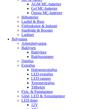
AGM MC-batterier
Gel MC-batterier
Öppna MC-batterier
Bilbatterier
Lastbil & Buss
Förbrukning & Industri
Starthjälp & Booster
Laddare
Belysning
Arbetsbelysning
Baklysen
Baklyktor
Bakljusramper
Dimljus
Extraljus
Halogenextraljus
LED-extraljus
LED-ramper
Xenonextraljus
Tillbehör
Fick- & Pannlampor
Glöd, LED & Xenonlampor
LED-lister
12V