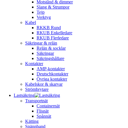
Motstånd & dimmer
Slang & Strumpor
Tejp
Verktyg
Kabel
RKKB Rund
RKUB Enkelledare
RKUB Flerledare
Säkringar & relän
Relän & socklar
Säkringar
Säkringshållare
Kontakter
AMP-kontakter
Deutschkontakter
Övriga kontakter
Kabelskor & skarvar
Strömbrytare
Lastsäkring
Transportnät
Containernät
Flisnät
Spånnät
Kätting
Spännband