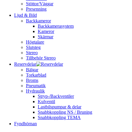
Stöttor/Väggar
Presenning
Ljud & Bild
Backkameror
Backkamerasystem
Kameror
Skärmar
Högtalare
Slutsteg
Stereo
Tillbehör Stereo
Reservdelar
Bälgar
Torkarblad
Broms
Pneumatik
Hydraulik
Stryp-/Backventiler
Kulventil
Lastbilspumpar & delar
Snabbkoppling NS / Bruning
Snabbkoppling TEMA
Fyndhörnan