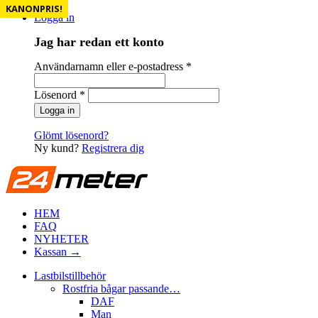
KANONPRIS!
KANONPRIS!
Logga in
Jag har redan ett konto
Användarnamn eller e-postadress
*
Lösenord
*
Glömt lösenord?
Ny kund?
Registrera dig
HEM
FAQ
NYHETER
Kassan →
Lastbilstillbehör
Rostfria bågar passande…
DAF
Man