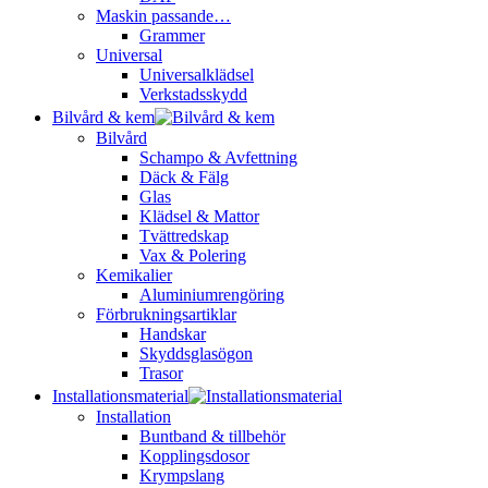
Maskin passande…
Grammer
Universal
Universalklädsel
Verkstadsskydd
Bilvård & kem
Bilvård
Schampo & Avfettning
Däck & Fälg
Glas
Klädsel & Mattor
Tvättredskap
Vax & Polering
Kemikalier
Aluminiumrengöring
Förbrukningsartiklar
Handskar
Skyddsglasögon
Trasor
Installationsmaterial
Installation
Buntband & tillbehör
Kopplingsdosor
Krympslang